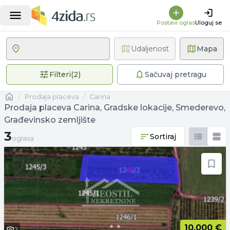
Postavi oglas
Uloguj se
Udaljenost
Mapa
2 primenjena filtera
Filteri
(
2
)
Sačuvaj pretragu
Naslovna
prodaja placeva
Carina
Prodaja placeva Carina, Gradske lokacije, Smederevo,
Građevinsko zemljište
3 oglasa
3
Sortiraj
oglasa
10.000 €
2