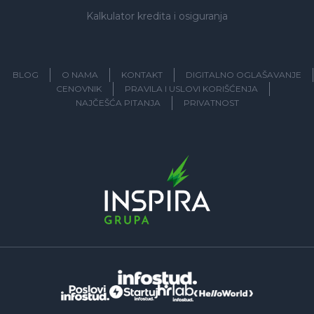
Kalkulator kredita i osiguranja
BLOG
O NAMA
KONTAKT
DIGITALNO OGLAŠAVANJE
CENOVNIK
PRAVILA I USLOVI KORIŠĆENJA
NAJČEŠĆA PITANJA
PRIVATNOST