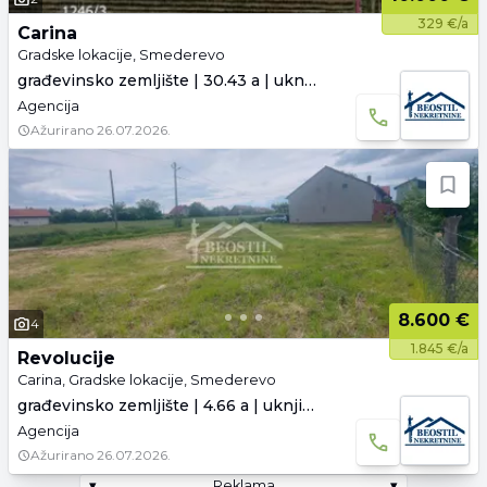
329 €/a
Carina
Gradske lokacije, Smederevo
građevinsko zemljište | 30.43 a | uknjiženo
Agencija
Ažurirano
26.07.2026.
8.600 €
4
1.845 €/a
Revolucije
Carina, Gradske lokacije, Smederevo
građevinsko zemljište | 4.66 a | uknjiženo
Agencija
Ažurirano
26.07.2026.
▾
Reklama
▾