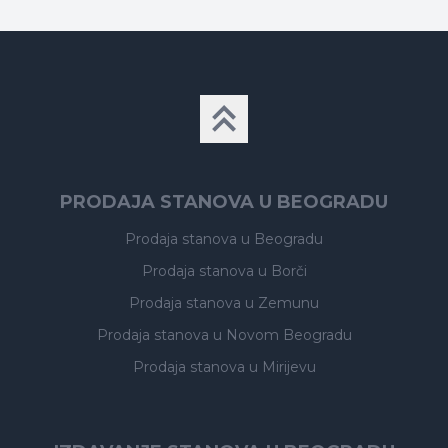
PRODAJA STANOVA U BEOGRADU
Prodaja stanova
u Beogradu
Prodaja stanova
u Borči
Prodaja stanova
u Zemunu
Prodaja stanova
u Novom Beogradu
Prodaja stanova
u Mirijevu