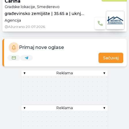
Carina
Gradske lokacije, Smederevo
građevinsko zemljište | 35.65 a | uknjiženo
Agencija
Ažurirano
20.07.2026.
Primaj nove oglase
Sačuvaj
▾
Reklama
▾
▾
Reklama
▾