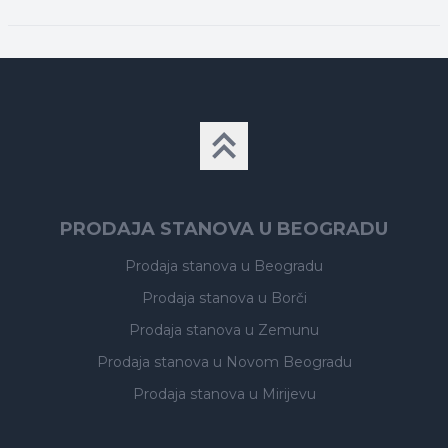
PRODAJA STANOVA U BEOGRADU
Prodaja stanova
u Beogradu
Prodaja stanova
u Borči
Prodaja stanova
u Zemunu
Prodaja stanova
u Novom Beogradu
Prodaja stanova
u Mirijevu