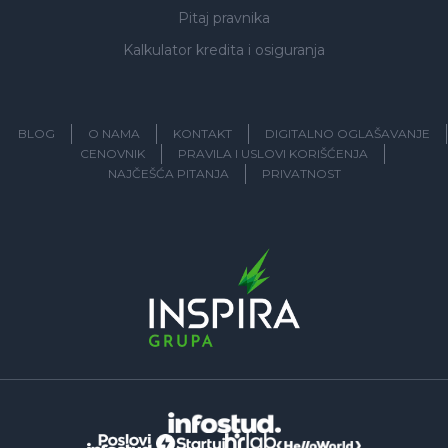
Pitaj pravnika
Kalkulator kredita i osiguranja
BLOG
O NAMA
KONTAKT
DIGITALNO OGLAŠAVANJE
CENOVNIK
PRAVILA I USLOVI KORIŠĆENJA
NAJČEŠĆA PITANJA
PRIVATNOST