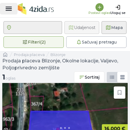
Postavi oglas
Uloguj se
Udaljenost
Mapa
2 primenjena filtera
Filteri
(
2
)
Sačuvaj pretragu
Naslovna
prodaja placeva
Blizonje
Prodaja placeva Blizonje, Okolne lokacije, Valjevo,
Poljoprivredno zemljište
1 oglas
1
Sortiraj
oglas
16.000 €
4