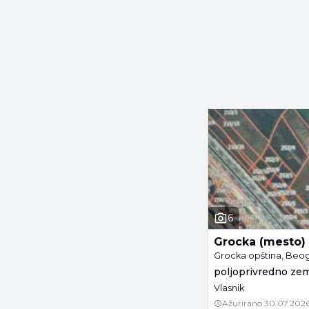
6
Grocka (mesto)
Grocka opština, Beo
poljoprivredno zeml
Vlasnik
Ažurirano
30.07.2026