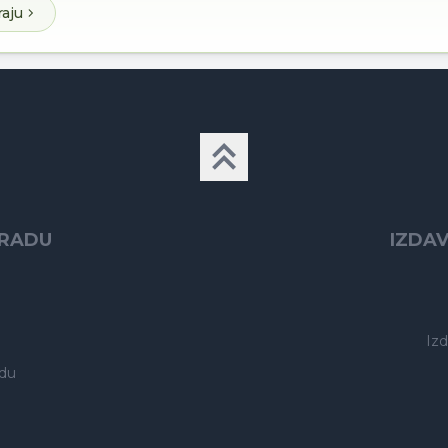
raju
GRADU
IZDA
Iz
du