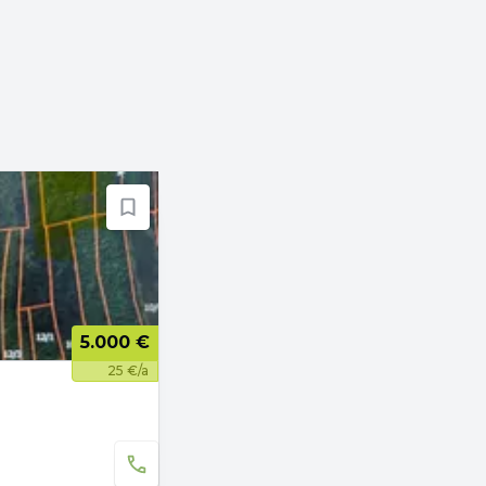
5.000 €
25 €/a