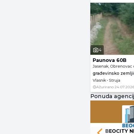
4
Paunova 60B
Jasenak, Obrenovac 
građevinsko zemljiš
Vlasnik • Struja
Ažurirano
24.07.2026
Ponuda agenci
BEOCITY N