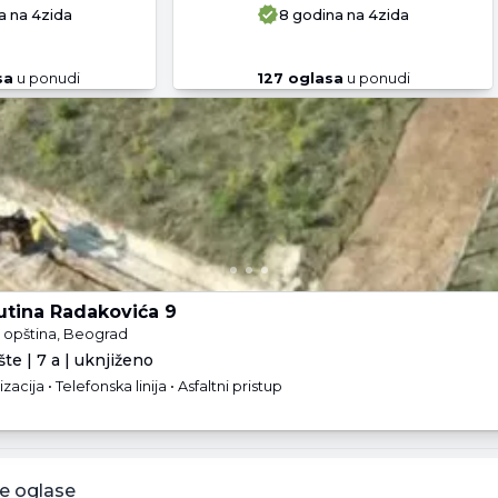
a
na 4zida
8 godina
na 4zida
sa
u ponudi
127
oglasa
u ponudi
utina Radakovića 9
opština, Beograd
te | 7 a | uknjiženo
izacija • Telefonska linija • Asfaltni pristup
e oglase