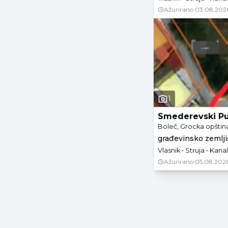
Ažurirano
03.08.202
1
Smederevski Pu
Boleč, Grocka opštin
građevinsko zemljiš
Vlasnik • Struja • Kanal
Ažurirano
05.08.2026