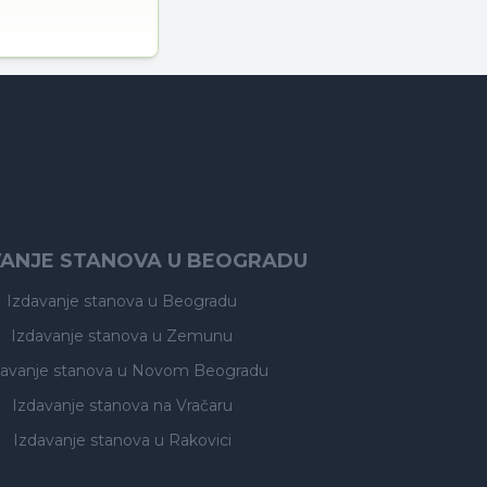
VANJE STANOVA U BEOGRADU
Izdavanje stanova
u Beogradu
Izdavanje stanova
u Zemunu
davanje stanova
u Novom Beogradu
Izdavanje stanova
na Vračaru
Izdavanje stanova
u Rakovici