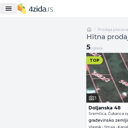
Naslovna
prodaja placeva
Hitna proda
5 oglasa
5
oglasa
TOP
3
Doljanska 48
Sremčica, Čukarica o
građevinsko zemljiš
Vlasnik • Struja • Kanal