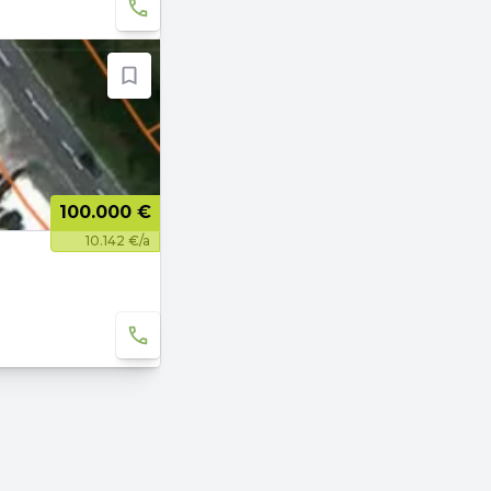
100.000 €
10.142 €/a