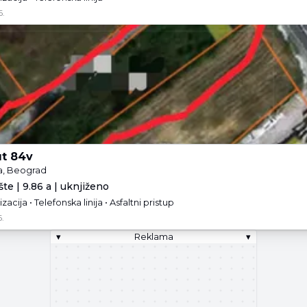
6.
t 84v
a, Beograd
te | 9.86 a | uknjiženo
izacija • Telefonska linija • Asfaltni pristup
.
▾
Reklama
▾