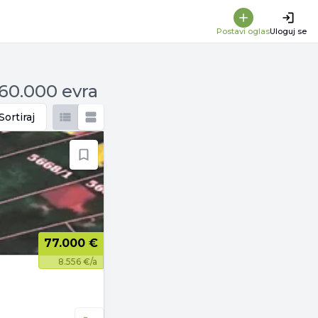
Postavi oglas
Uloguj se
160.000 evra
Sortiraj
77.000 €
8.556 €/a