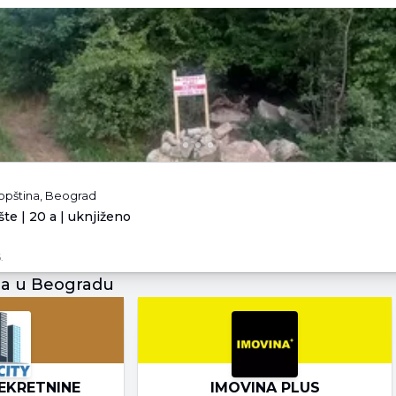
opština, Beograd
te | 20 a | uknjiženo
.
ja u Beogradu
EKRETNINE
IMOVINA PLUS