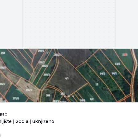
grad
jište | 200 a | uknjiženo
.