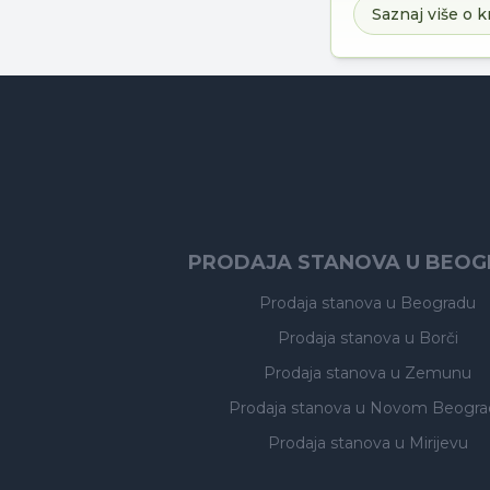
Saznaj više o k
PRODAJA STANOVA U BEO
Prodaja stanova
u Beogradu
Prodaja stanova
u Borči
Prodaja stanova
u Zemunu
Prodaja stanova
u Novom Beogra
Prodaja stanova
u Mirijevu