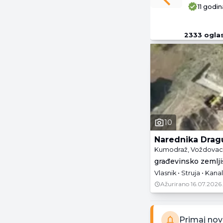
Previous slide
11 godin
2333
ogla
10
Narednika Drag
Kumodraž, Voždovac 
građevinsko zemljiš
Vlasnik • Struja • Kanal
Ažurirano
16.07.2026.
Primaj nov