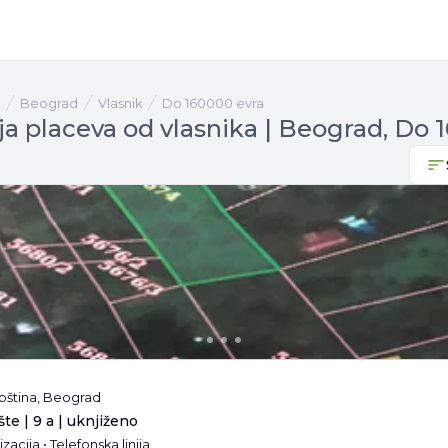
Beograd
vlasnik
Do 160000 evra
ja placeva od vlasnika | Beograd, Do 
pština, Beograd
te | 9 a | uknjiženo
izacija • Telefonska linija