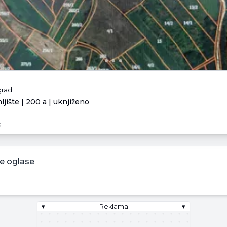
grad
jište | 200 a | uknjiženo
.
e oglase
▾
Reklama
▾