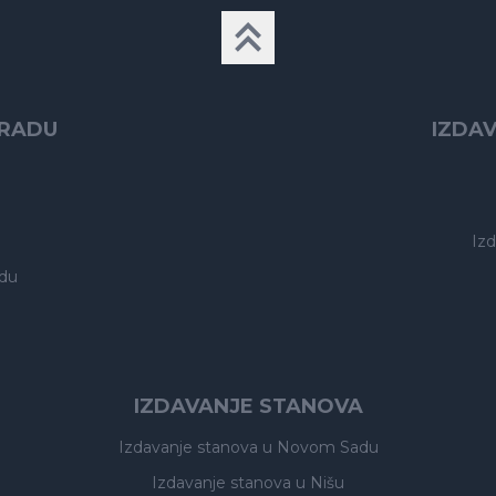
GRADU
IZDA
Iz
du
IZDAVANJE STANOVA
Izdavanje stanova
u Novom Sadu
Izdavanje stanova
u Nišu