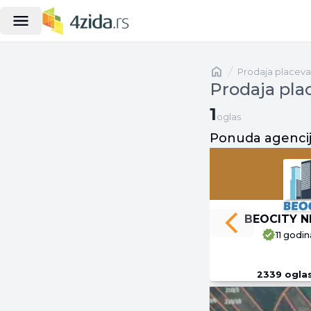
Naslovna
prodaja placeva
Prodaja pla
1 oglas
1
oglas
Ponuda agenci
BEOCITY N
Previous slide
11 godin
2339
ogla