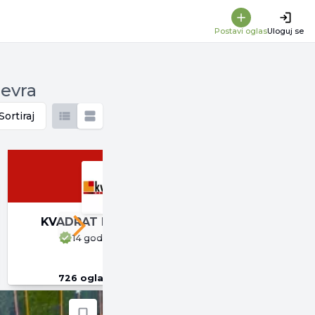
Postavi oglas
Uloguj se
 evra
Sortiraj
KVADRAT NEKRETNINE
EUROPOLIS
Next slide
14 godina
na 4zida
5 god
726
oglasa
u ponudi
811
ogla