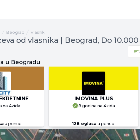
Beograd
vlasnik
ceva od vlasnika | Beograd, Do 10.000
ja u Beogradu
EKRETNINE
IMOVINA PLUS
a
na 4zida
8 godina
na 4zida
sa
u ponudi
128
oglasa
u ponudi