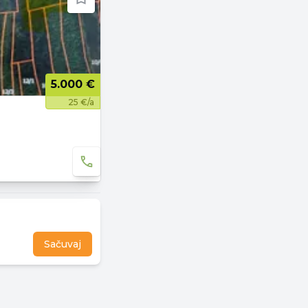
5.000 €
25 €/a
Sačuvaj