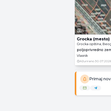
6
Grocka (mesto)
Grocka opština, Beo
poljoprivredno zeml
Vlasnik
Ažurirano
30.07.2026
Primaj nov