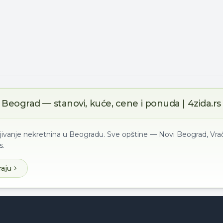
Beograd — stanovi, kuće, cene i ponuda | 4zida.rs
ljivanje nekretnina u Beogradu. Sve opštine — Novi Beograd, Vrač
s.
raju