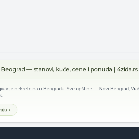
Beograd — stanovi, kuće, cene i ponuda | 4zida.rs
ljivanje nekretnina u Beogradu. Sve opštine — Novi Beograd, Vrač
s.
raju