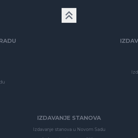
GRADU
IZDA
Iz
du
IZDAVANJE STANOVA
Izdavanje stanova
u Novom Sadu