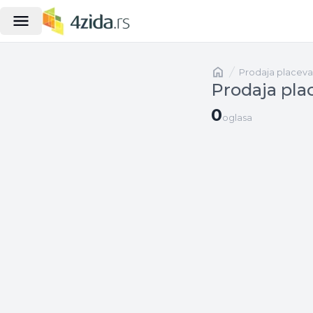
Naslovna
prodaja placeva
Prodaja plac
0 oglasa
0
oglasa