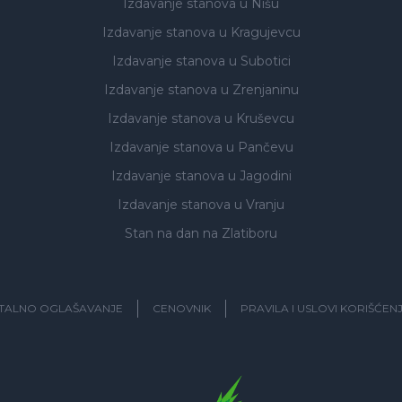
Izdavanje stanova
u Nišu
Izdavanje stanova
u Kragujevcu
Izdavanje stanova
u Subotici
Izdavanje stanova
u Zrenjaninu
Izdavanje stanova
u Kruševcu
Izdavanje stanova
u Pančevu
Izdavanje stanova
u Jagodini
Izdavanje stanova
u Vranju
Stan na dan na Zlatiboru
ITALNO OGLAŠAVANJE
CENOVNIK
PRAVILA I USLOVI KORIŠĆEN