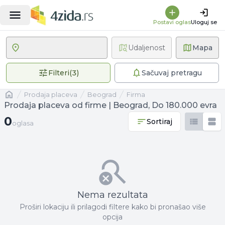
Postavi oglas
Uloguj se
Udaljenost
Mapa
3 primenjena filtera
Filteri
(
3
)
Sačuvaj pretragu
Naslovna
prodaja placeva
Beograd
firma
Prodaja placeva od firme | Beograd, Do 180.000 evra
0 oglasa
0
Sortiraj
oglasa
Nema rezultata
Proširi lokaciju ili prilagodi filtere kako bi pronašao više
opcija