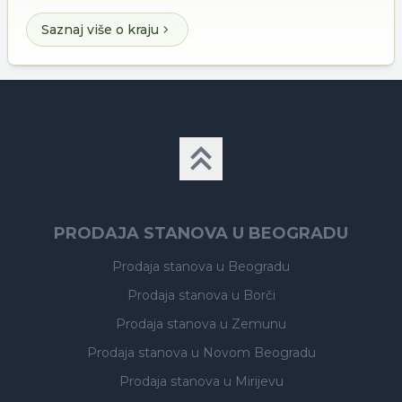
Saznaj više o kraju
PRODAJA STANOVA U BEOGRADU
Prodaja stanova
u Beogradu
Prodaja stanova
u Borči
Prodaja stanova
u Zemunu
Prodaja stanova
u Novom Beogradu
Prodaja stanova
u Mirijevu