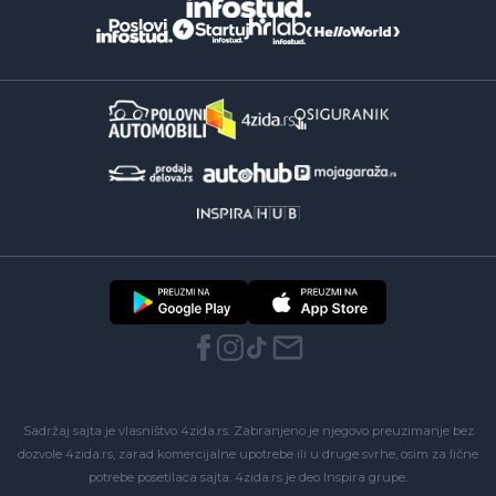
Sadržaj sajta je vlasništvo 4zida.rs. Zabranjeno je njegovo preuzimanje bez
dozvole 4zida.rs, zarad komercijalne upotrebe ili u druge svrhe, osim za lične
potrebe posetilaca sajta.
4zida.rs
je deo
Inspira grupe
.