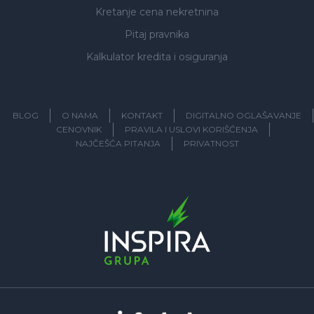
Kretanje cena nekretnina
Pitaj pravnika
Kalkulator kredita i osiguranja
BLOG
O NAMA
KONTAKT
DIGITALNO OGLAŠAVANJE
CENOVNIK
PRAVILA I USLOVI KORIŠĆENJA
NAJČEŠĆA PITANJA
PRIVATNOST