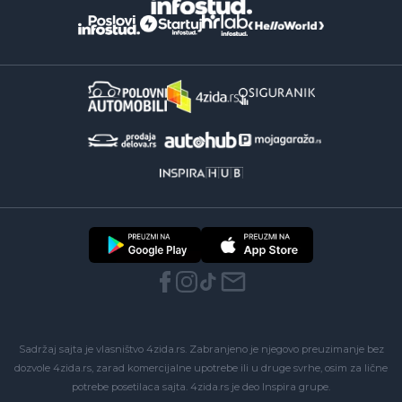
Sadržaj sajta je vlasništvo 4zida.rs. Zabranjeno je njegovo preuzimanje bez
dozvole 4zida.rs, zarad komercijalne upotrebe ili u druge svrhe, osim za lične
potrebe posetilaca sajta.
4zida.rs
je deo
Inspira grupe
.