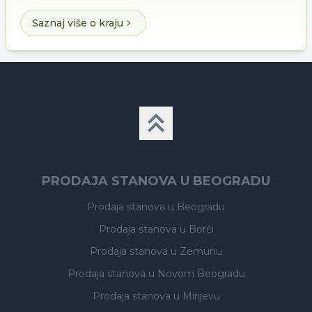
Saznaj više o kraju
PRODAJA STANOVA U BEOGRADU
Prodaja stanova
u Beogradu
Prodaja stanova
u Borči
Prodaja stanova
u Zemunu
Prodaja stanova
u Novom Beogradu
Prodaja stanova
u Mirijevu