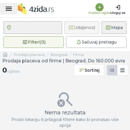
Postavi oglas
Uloguj se
Udaljenost
Mapa
3 primenjena filtera
Filteri
(
3
)
Sačuvaj pretragu
Naslovna
prodaja placeva
Beograd
firma
Prodaja placeva od firme | Beograd, Do 160.000 evra
0 oglasa
0
Sortiraj
oglasa
Nema rezultata
Proširi lokaciju ili prilagodi filtere kako bi pronašao više
opcija