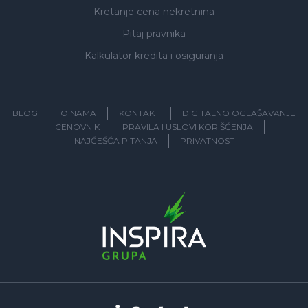
Kretanje cena nekretnina
Pitaj pravnika
Kalkulator kredita i osiguranja
BLOG
O NAMA
KONTAKT
DIGITALNO OGLAŠAVANJE
CENOVNIK
PRAVILA I USLOVI KORIŠĆENJA
NAJČEŠĆA PITANJA
PRIVATNOST