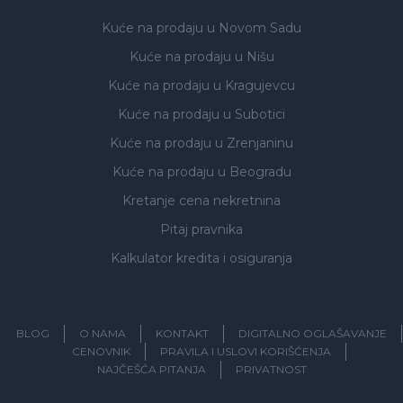
Kuće na prodaju
u Novom Sadu
Kuće na prodaju
u Nišu
Kuće na prodaju
u Kragujevcu
Kuće na prodaju
u Subotici
Kuće na prodaju
u Zrenjaninu
Kuće na prodaju
u Beogradu
Kretanje cena nekretnina
Pitaj pravnika
Kalkulator kredita i osiguranja
BLOG
O NAMA
KONTAKT
DIGITALNO OGLAŠAVANJE
CENOVNIK
PRAVILA I USLOVI KORIŠĆENJA
NAJČEŠĆA PITANJA
PRIVATNOST