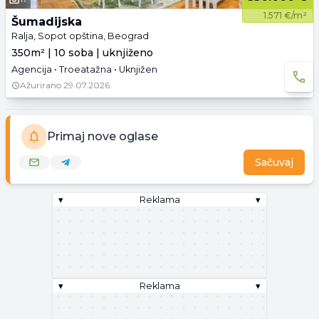
1.571 €/m²
Šumadijska
Ralja, Sopot opština, Beograd
350m² | 10 soba | uknjiženo
Agencija • Troeatažna • Uknjižen
Ažurirano
29.07.2026.
Primaj nove oglase
Sačuvaj
▾
Reklama
▾
▾
Reklama
▾