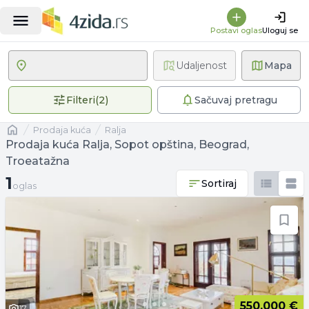
Postavi oglas
Uloguj se
Udaljenost
Mapa
2 primenjena filtera
Filteri
(
2
)
Sačuvaj pretragu
Naslovna
prodaja kuća
Ralja
Prodaja kuća Ralja, Sopot opština, Beograd,
Troeatažna
1 oglas
1
Sortiraj
oglas
550.000 €
17