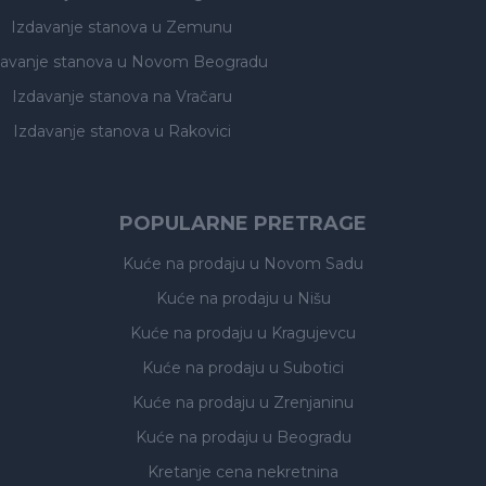
Izdavanje stanova
u Zemunu
davanje stanova
u Novom Beogradu
Izdavanje stanova
na Vračaru
Izdavanje stanova
u Rakovici
POPULARNE PRETRAGE
Kuće na prodaju
u Novom Sadu
Kuće na prodaju
u Nišu
Kuće na prodaju
u Kragujevcu
Kuće na prodaju
u Subotici
Kuće na prodaju
u Zrenjaninu
Kuće na prodaju
u Beogradu
Kretanje cena nekretnina