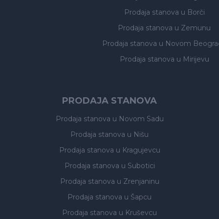
Prodaja stanova
u Borči
Prodaja stanova
u Zemunu
Prodaja stanova
u Novom Beogra
Prodaja stanova
u Mirijevu
PRODAJA STANOVA
Prodaja stanova
u Novom Sadu
Prodaja stanova
u Nišu
Prodaja stanova
u Kragujevcu
Prodaja stanova
u Subotici
Prodaja stanova
u Zrenjaninu
Prodaja stanova
u Šapcu
Prodaja stanova
u Kruševcu