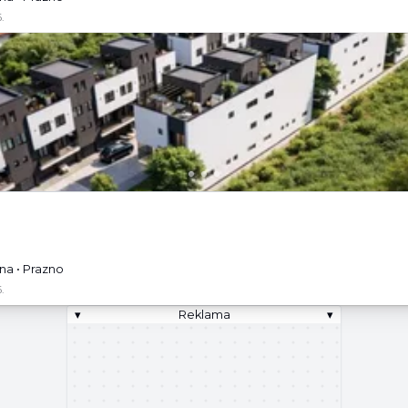
.
na • Prazno
.
▾
Reklama
▾