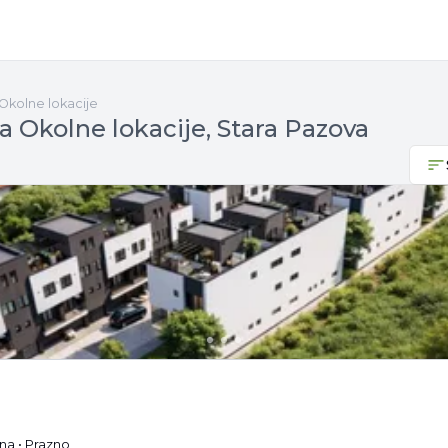
Okolne lokacije
a Okolne lokacije, Stara Pazova
na • Prazno