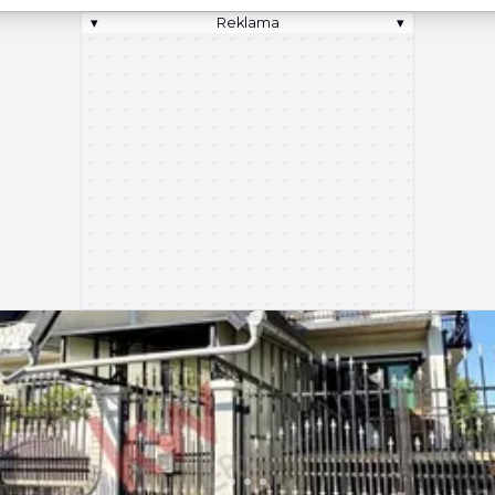
▾
Reklama
▾