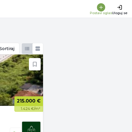
Postavi oglas
Uloguj se
Sortiraj
215.000 €
1.424 €/m²