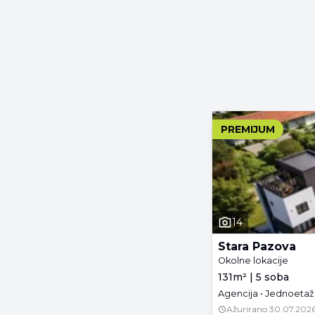
PREMIJUM
14
Stara Pazova
Okolne lokacije
131m² | 5 soba
Agencija • Jednoetaž
Ažurirano
30.07.2026