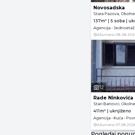
Novosadska
Stara Pazova, Okolne 
137m² | 5 soba | uk
Agencija • Jednoetažna
Ažurirano
08.08.202
12
Rade Ninkovića
Stari Banovci, Okolne
411m² | uknjiženo
Agencija • Kuća • Površ
Ažurirano
07.08.2026
Pogledaj ponud