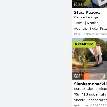
13
Stara Pazova
Okolne lokacije
118m² | 4 sobe
Agencija • Kuća • Pra
Ažurirano
30.07.2026
PREMIJUM
14
Slankamenački 
Surduk, Okolne lokaci
75m² | 3 sobe | uk
Vlasnik • Jednoetažn
Ažurirano
15.07.2026.