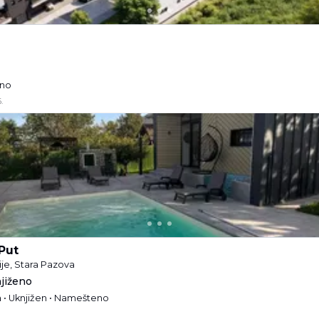
zno
.
Put
je, Stara Pazova
njiženo
a • Uknjižen • Namešteno