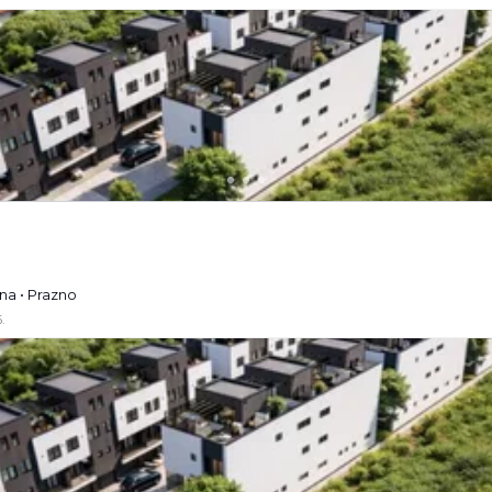
na • Prazno
.