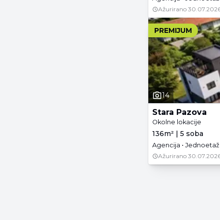
Ažurirano
30.07.2026
PREMIJUM
14
Stara Pazova
Okolne lokacije
136m² | 5 soba
Agencija • Jednoetaž
Ažurirano
30.07.2026