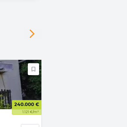
Next slide
240.000 €
1.121 €/m²