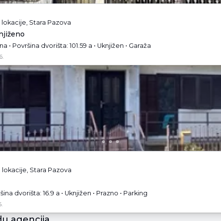
lokacije, Stara Pazova
njiženo
 • Površina dvorišta: 101.59 a • Uknjižen • Garaža
6.
 lokacije, Stara Pazova
ina dvorišta: 16.9 a • Uknjižen • Prazno • Parking
.
u agencija