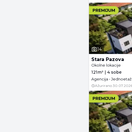
PREMIJUM
14
Stara Pazova
Okolne lokacije
121m² | 4 sobe
Agencija • Jednoetaž
Ažurirano
30.07.2026
PREMIJUM