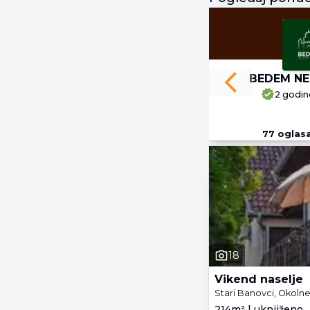
BEDEM NE
Previous slide
2 godin
77
oglas
18
Vikend naselje
Stari Banovci, Okolne
214m² | uknjiženo