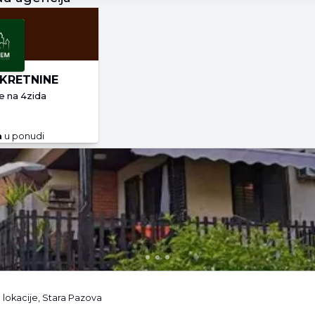
KRETNINE
e
na 4zida
a
u ponudi
 lokacije, Stara Pazova