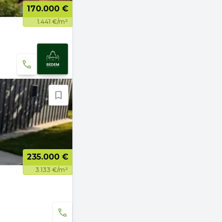
170.000 €
1.441 €/m²
235.000 €
3.133 €/m²