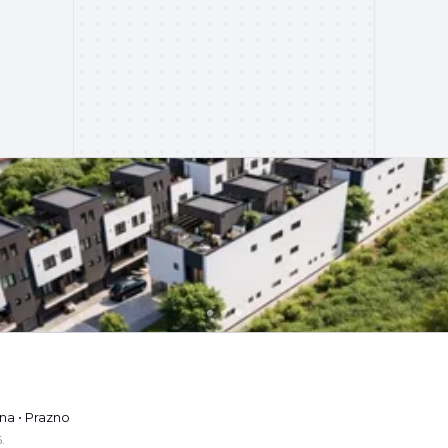
na • Prazno
.