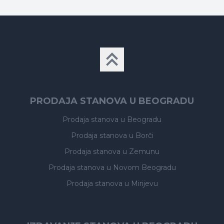
PRODAJA STANOVA U BEOGRADU
Prodaja stanova
u Beogradu
Prodaja stanova
u Borči
Prodaja stanova
u Zemunu
Prodaja stanova
u Novom Beogradu
Prodaja stanova
u Mirijevu