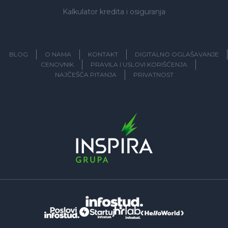
Kalkulator kredita i osiguranja
BLOG
O NAMA
KONTAKT
DIGITALNO OGLAŠAVANJE
CENOVNIK
PRAVILA I USLOVI KORIŠĆENJA
NAJČEŠĆA PITANJA
PRIVATNOST