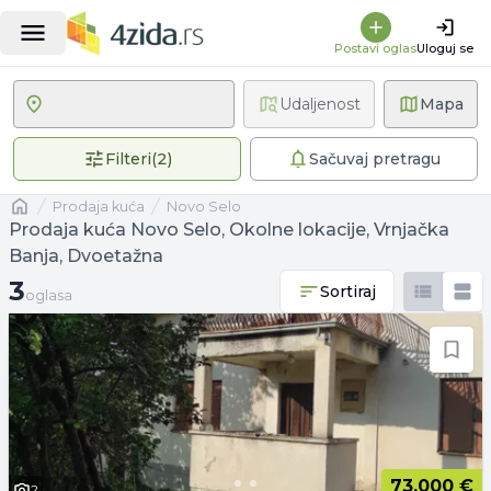
Postavi oglas
Uloguj se
Udaljenost
Mapa
2 primenjena filtera
Filteri
(
2
)
Sačuvaj pretragu
Naslovna
prodaja kuća
Novo Selo
Prodaja kuća Novo Selo, Okolne lokacije, Vrnjačka
Banja, Dvoetažna
3 oglasa
3
Sortiraj
oglasa
73.000 €
2