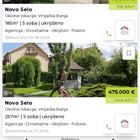
395 €/m²
Novo Selo
Okolne lokacije, Vrnjačka Banja
185m² | 5 soba | uknjiženo
Agencija • Dvoetažna • Uknjižen • Prazno
Ažurirano
04.08.2026.
475.000 €
18
1.848 €/m²
Novo Selo
Okolne lokacije, Vrnjačka Banja
257m² | 5 soba | uknjiženo
Agencija • Dvoetažna • Uknjižen • Polunamešteno • Garaža i parking
Ažurirano
24.07.2026.
▾
Reklama
▾