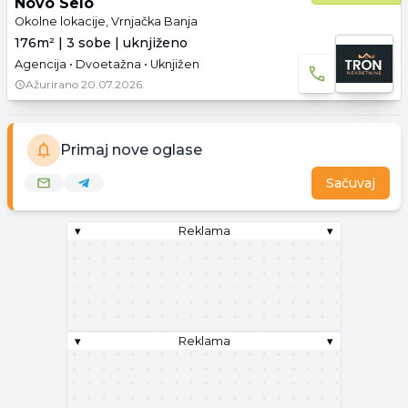
Novo Selo
Okolne lokacije, Vrnjačka Banja
176m² | 3 sobe | uknjiženo
Agencija • Dvoetažna • Uknjižen
Ažurirano
20.07.2026.
Primaj nove oglase
Sačuvaj
▾
Reklama
▾
▾
Reklama
▾