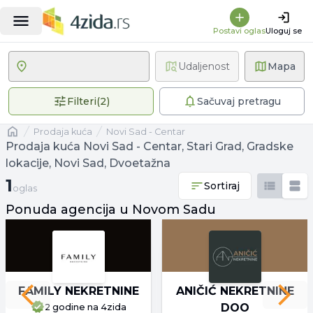
Postavi oglas
Uloguj se
Udaljenost
Mapa
2 primenjena filtera
Filteri
(
2
)
Sačuvaj pretragu
Naslovna
prodaja kuća
Novi Sad - Centar
Prodaja kuća Novi Sad - Centar, Stari Grad, Gradske
lokacije, Novi Sad, Dvoetažna
1 oglas
1
Sortiraj
oglas
Ponuda agencija u Novom Sadu
FAMILY NEKRETNINE
ANIČIĆ NEKRETNINE
Previous slide
Next 
DOO
2 godine
na 4zida