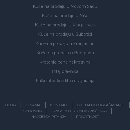
Kuće na prodaju
u Novom Sadu
Kuće na prodaju
u Nišu
Kuće na prodaju
u Kragujevcu
Kuće na prodaju
u Subotici
Kuće na prodaju
u Zrenjaninu
Kuće na prodaju
u Beogradu
Kretanje cena nekretnina
Pitaj pravnika
Kalkulator kredita i osiguranja
BLOG
O NAMA
KONTAKT
DIGITALNO OGLAŠAVANJE
CENOVNIK
PRAVILA I USLOVI KORIŠĆENJA
NAJČEŠĆA PITANJA
PRIVATNOST