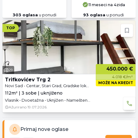
11 meseci
na 4zida
303
oglasa
u ponudi
93
oglasa
u ponudi
TOP
450.000 €
29
4.018 €/m²
Trifkovićev Trg 2
MOŽE NA KREDIT
Novi Sad - Centar, Stari Grad, Gradske lokacije, Novi Sad
112m² | 3 sobe | uknjiženo
Vlasnik • Dvoetažna • Uknjižen • Namešteno • Parking
Ažurirano
19.07.2026.
Primaj nove oglase