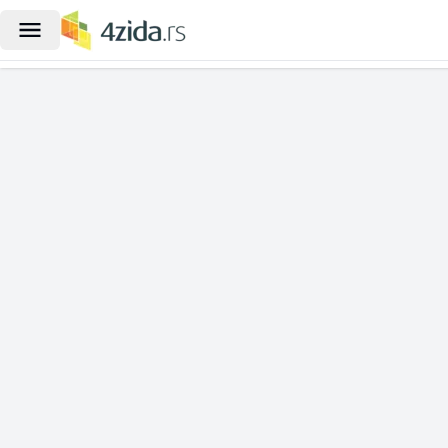
|
3-etažna kuća na prodaju, Kralja Mi