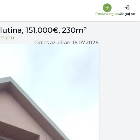
Postavi oglas
Uloguj se
ilutina, 151.000€, 230m²
i mapu
Oglas ažuriran:
16.07.2026.