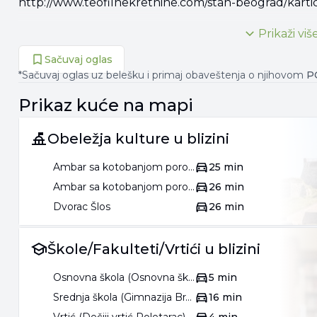
http://www.teofilnekretnine.com/stan-beograd/karti
Prikaži viš
011 312**** PRIKAŽI
060 307**** PRIKAŽI
Sačuvaj oglas
*Sačuvaj oglas uz belešku i primaj obaveštenja o njihovom
P
Prikaz
kuće
na mapi
Obeležja kulture u blizini
Ambar sa kotobanjom porodice Lepšanović
25 min
Ambar sa kotobanjom porodice Galečić
26 min
Dvorac Šlos
26 min
Škole/Fakulteti/Vrtići u blizini
Osnovna škola (Osnovna škola Rastko Nemanjić)
5 min
Srednja škola (Gimnazija Branko Radičević)
16 min