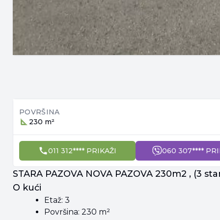
POVRŠINA
230 m²
011 312**** PRIKAŽI
060 307**** PR
STARA PAZOVA NOVA PAZOVA 230m2 , (3 stan
O kući
Etaž: 3
Površina: 230 m²