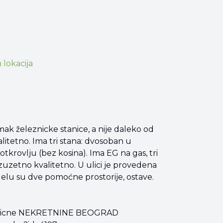
 lokacija
k železnicke stanice, a nije daleko od
litetno. Ima tri stana: dvosoban u
tkrovlju (bez kosina). Ima EG na gas, tri
 izuzetno kvalitetno. U ulici je provedena
delu su dve pomoćne prostorije, ostave.
mo slicne NEKRETNINE BEOGRAD