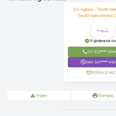
Svi oglasi -
Teofil ne
Teofil nekretnine 
13 godina
na 4z
011 312**** PRI
060 307**** PR
POŠALJI ME
Prijavi
Štampaj
▾
Reklama