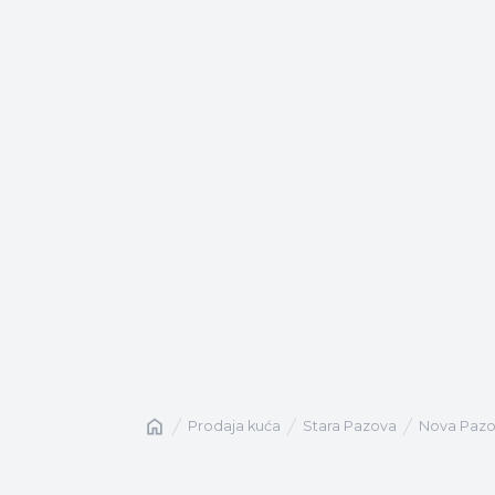
Naslovna
prodaja kuća
Stara Pazova
Nova Paz