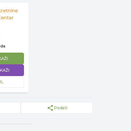
kretnine
Centar
ida
KAŽI
IKAŽI
JL
Podeli
▾