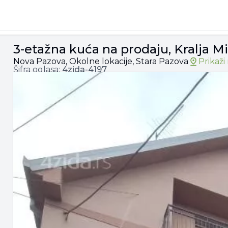
lutina, 151.000€, 230m²
3-etažna kuća na prodaju, Kralja M
Nova Pazova, Okolne lokacije, Stara Pazova
Prikaž
Šifra oglasa:
4zida-
4197