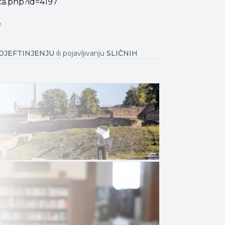
ca.php?id=4197
e
OJEFTINJENJU
ili pojavljivanju
SLIČNIH