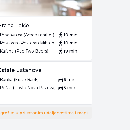
Hrana i piće
Prodavnica (Aman market)
10 min
Restoran (Restoran Mihajlović)
10 min
Kafana (Pab Two Beers)
19 min
Ostale ustanove
Banka (Erste Bank)
6 min
Pošta (Pošta Nova Pazova)
5 min
 greške u prikazanim udaljenostima i mapi