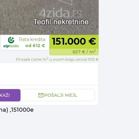
151.000 €
Rata kredita
od
612 €
2
657 €
/ m
2
Prosek cene m
u ovom kraju iznosi
955 €
IKAŽI
POŠALJI MEJL
a) ,151000e