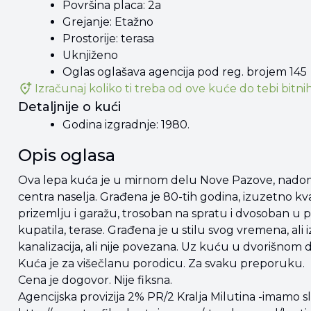
Površina placa: 2a
Grejanje: Etažno
Prostorije: terasa
Uknjiženo
Oglas oglašava agencija pod reg. brojem 145
Izračunaj koliko ti treba od
ove kuće
do tebi bitnih
Detaljnije o kući
Godina izgradnje: 1980.
Opis oglasa
Ova lepa kuća je u mirnom delu Nove Pazove, nadoma
centra naselja. Građena je 80-tih godina, izuzetno kva
prizemlju i garažu, trosoban na spratu i dvosoban u po
kupatila, terase. Građena je u stilu svog vremena, ali
kanalizacija, ali nije povezana. Uz kuću u dvorišnom 
Kuća je za višečlanu porodicu. Za svaku preporuku.
Cena je dogovor. Nije fiksna.
Agencijska provizija 2% PR/2 Kralja Milutina -ima