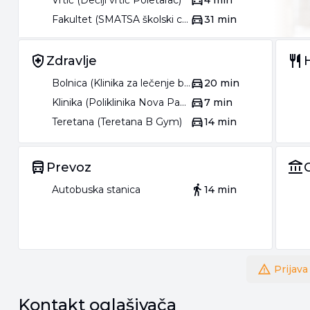
Vrtić (Dečiji vrtić Poletarac)
4 min
Fakultet (SMATSA školski centar)
31 min
Zdravlje
Bolnica (Klinika za lečenje bolesti zavisnosti MedTim)
20 min
Klinika (Poliklinika Nova Pazova)
7 min
Teretana (Teretana B Gym)
14 min
Prevoz
Autobuska stanica
14 min
Prijava
Kontakt oglašivača