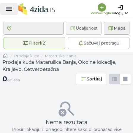
Postavi oglas
Uloguj se
Udaljenost
Mapa
2 primenjena filtera
Filteri
(
2
)
Sačuvaj pretragu
Naslovna
prodaja kuća
Mataruška Banja
Prodaja kuća Mataruška Banja, Okolne lokacije,
Kraljevo, Četveroetažna
0 oglasa
0
Sortiraj
oglasa
Nema rezultata
Proširi lokaciju ili prilagodi filtere kako bi pronašao više