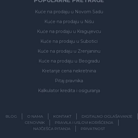
POPULARNE PRETRAGE
Kuće na prodaju
u Novom Sadu
Kuće na prodaju
u Nišu
Kuće na prodaju
u Kragujevcu
Kuće na prodaju
u Subotici
Kuće na prodaju
u Zrenjaninu
Kuće na prodaju
u Beogradu
Kretanje cena nekretnina
Pitaj pravnika
Kalkulator kredita i osiguranja
BLOG
O NAMA
KONTAKT
DIGITALNO OGLAŠAVANJE
CENOVNIK
PRAVILA I USLOVI KORIŠĆENJA
NAJČEŠĆA PITANJA
PRIVATNOST