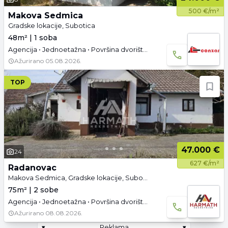
500 €/m²
Makova Sedmica
Gradske lokacije, Subotica
48m² | 1 soba
Agencija • Jednoetažna • Površina dvorišta: 6.45 a •
Ažurirano
05.08.2026.
TOP
47.000 €
24
627 €/m²
Radanovac
Makova Sedmica, Gradske lokacije, Subotica
75m² | 2 sobe
Agencija • Jednoetažna • Površina dvorišta: 3600 a • Prazno • Video
Ažurirano
08.08.2026.
▾
Reklama
▾