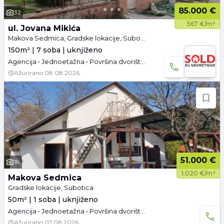
85.000 €
32
567 €/m²
ul. Jovana Mikića
Makova Sedmica, Gradske lokacije, Subotica
150m² | 7 soba | uknjiženo
Agencija • Jednoetažna • Površina dvorišta: 12.47 a • Uknjižen • Parking
Ažurirano
08.08.2026.
51.000 €
18
1.020 €/m²
Makova Sedmica
Gradske lokacije, Subotica
50m² | 1 soba | uknjiženo
Agencija • Jednoetažna • Površina dvorišta: 19.86 a • Uknjižen • Prazno
Ažurirano
07.08.2026.