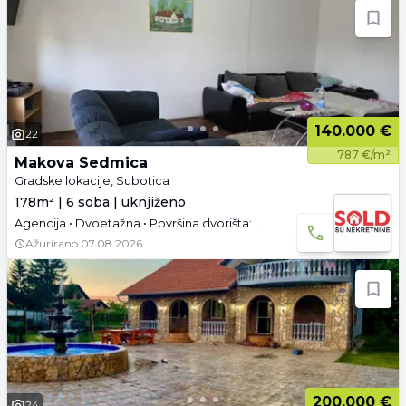
140.000 €
22
787 €/m²
Makova Sedmica
Gradske lokacije, Subotica
178m² | 6 soba | uknjiženo
Agencija • Dvoetažna • Površina dvorišta: 11.51 a • Uknjižen • Parking
Ažurirano
07.08.2026.
200.000 €
24