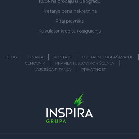
Kuće na prodaju
u Beogradu
Kretanje cena nekretnina
Pitaj pravnika
Kalkulator kredita i osiguranja
BLOG
O NAMA
KONTAKT
DIGITALNO OGLAŠAVANJE
CENOVNIK
PRAVILA I USLOVI KORIŠĆENJA
NAJČEŠĆA PITANJA
PRIVATNOST