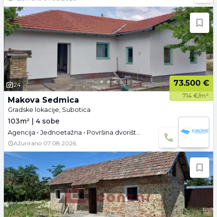
73.500 €
24
714 €/m²
Makova Sedmica
Gradske lokacije, Subotica
103m² | 4 sobe
Agencija • Jednoetažna • Površina dvorišta: 37.19 a •
Ažurirano
07.08.2026.