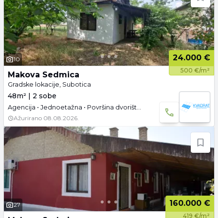
24.000 €
10
500 €/m²
Makova Sedmica
Gradske lokacije, Subotica
48m² | 2 sobe
Agencija • Jednoetažna • Površina dvorišta: 6.45 a •
Ažurirano
08.08.2026.
160.000 €
27
419 €/m²