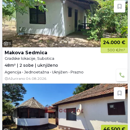
24.000 €
15
500 €/m²
Makova Sedmica
Gradske lokacije, Subotica
48m² | 2 sobe | uknjiženo
Agencija • Jednoetažna • Uknjižen • Prazno
Ažurirano
04.08.2026.
46.500 €