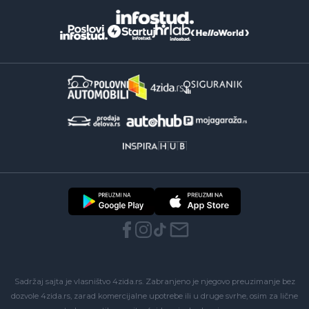
Sadržaj sajta je vlasništvo 4zida.rs. Zabranjeno je njegovo preuzimanje bez
dozvole 4zida.rs, zarad komercijalne upotrebe ili u druge svrhe, osim za lične