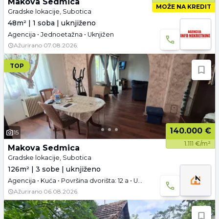
Makova Sedmica
MOŽE NA KREDIT
Gradske lokacije, Subotica
48m² | 1 soba | uknjiženo
Agencija • Jednoetažna • Uknjižen
Ažurirano
07.08.2026.
TOP
140.000 €
15
1.111 €/m²
Makova Sedmica
Gradske lokacije, Subotica
126m² | 3 sobe | uknjiženo
Agencija • Kuća • Površina dvorišta: 12 a • Uknjižen • Prazno • Garaža i parking
Ažurirano
06.08.2026.