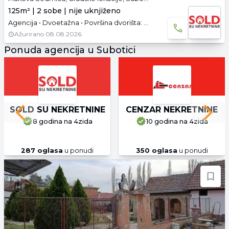
125m² | 2 sobe | nije uknjiženo
Agencija • Dvoetažna • Površina dvorišta: 55.27 a •
Ažurirano
08.08.2026.
Ponuda agencija u Subotici
SOLD SU NEKRETNINE
CENZAR NEKRETNINE
Previous slide
Next 
8 godina
na 4zida
10 godina
na 4zida
287
oglasa
u ponudi
350
oglasa
u ponudi