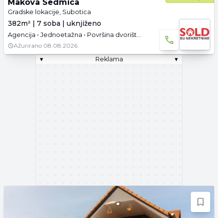
Makova Sedmica
Gradske lokacije, Subotica
382m² | 7 soba | uknjiženo
Agencija • Jednoetažna • Površina dvorišta: 9.54 a • Uknjižen • Parking
Ažurirano
08.08.2026.
▾
Reklama
▾