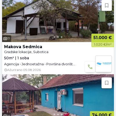
51.000 €
17
1.020 €/m²
Makova Sedmica
Gradske lokacije, Subotica
50m² | 1 soba
Agencija • Jednoetažna • Površina dvorišta: 1.8 a •
Ažurirano
05.08.2026.
74.000 €
16