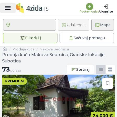
Postavi oglas
Uloguj se
Udaljenost
Mapa
1 primenjen filter
Filteri
(
1
)
Sačuvaj pretragu
Naslovna
prodaja kuća
Makova Sedmica
Prodaja kuća Makova Sedmica, Gradske lokacije,
Subotica
73 oglasa
73
Sortiraj
oglasa
PREMIJUM
24.000 €
8