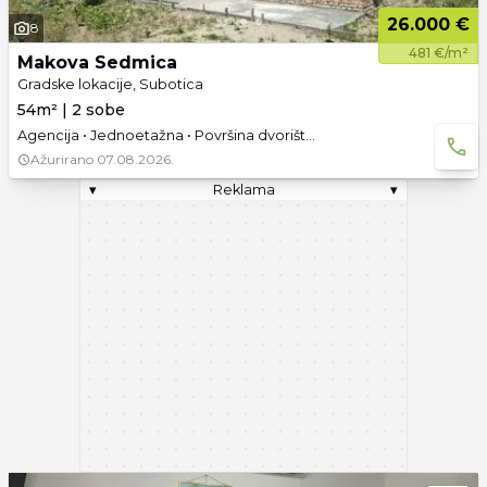
26.000 €
8
481 €/m²
Makova Sedmica
Gradske lokacije, Subotica
54m² | 2 sobe
Agencija • Jednoetažna • Površina dvorišta: 8.97 a •
Ažurirano
07.08.2026.
▾
Reklama
▾