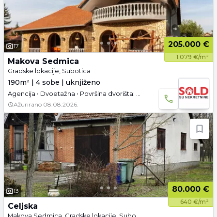
205.000 €
17
1.079 €/m²
Makova Sedmica
Gradske lokacije, Subotica
190m² | 4 sobe | uknjiženo
Agencija • Dvoetažna • Površina dvorišta: 10.82 a • Uknjižen • Parking • Video
Ažurirano
08.08.2026.
80.000 €
13
640 €/m²
Celjska
Makova Sedmica, Gradske lokacije, Subotica