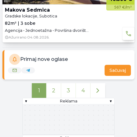
9
567 €/m²
Makova Sedmica
Gradske lokacije, Subotica
82m² | 3 sobe
Agencija • Jednoetažna • Površina dvorišta: 3.07 a •
Ažurirano
04.08.2026.
Primaj nove oglase
Sačuvaj
1
2
3
4
▾
Reklama
▾