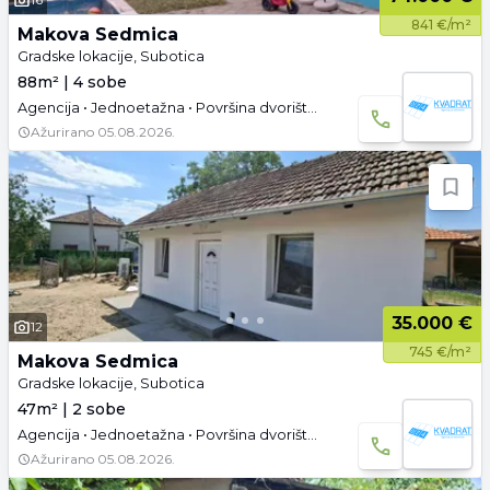
841 €/m²
Makova Sedmica
Gradske lokacije, Subotica
88m² | 4 sobe
Agencija • Jednoetažna • Površina dvorišta: 7.56 a •
Ažurirano
05.08.2026.
35.000 €
12
745 €/m²
Makova Sedmica
Gradske lokacije, Subotica
47m² | 2 sobe
Agencija • Jednoetažna • Površina dvorišta: 3 a •
Ažurirano
05.08.2026.