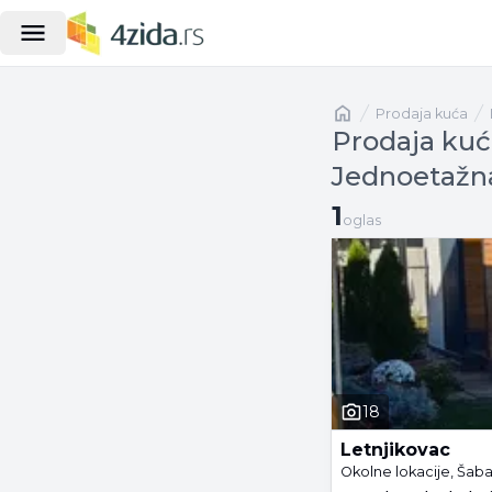
Naslovna
prodaja kuća
Prodaja kuća
Jednoetažn
1 oglas
1
oglas
18
Letnjikovac
Okolne lokacije, Šab