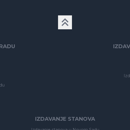
GRADU
IZDA
Iz
du
IZDAVANJE STANOVA
Izdavanje stanova
u Novom Sadu