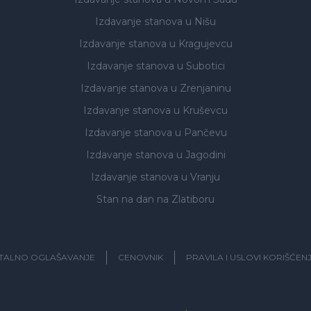
Izdavanje stanova
u Nišu
Izdavanje stanova
u Kragujevcu
Izdavanje stanova
u Subotici
Izdavanje stanova
u Zrenjaninu
Izdavanje stanova
u Kruševcu
Izdavanje stanova
u Pančevu
Izdavanje stanova
u Jagodini
Izdavanje stanova
u Vranju
Stan na dan na Zlatiboru
ITALNO OGLAŠAVANJE
CENOVNIK
PRAVILA I USLOVI KORIŠĆEN