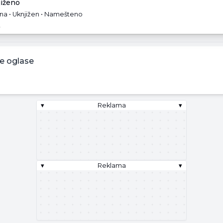
jiženo
na • Uknjižen • Namešteno
.
e oglase
▾
Reklama
▾
▾
Reklama
▾