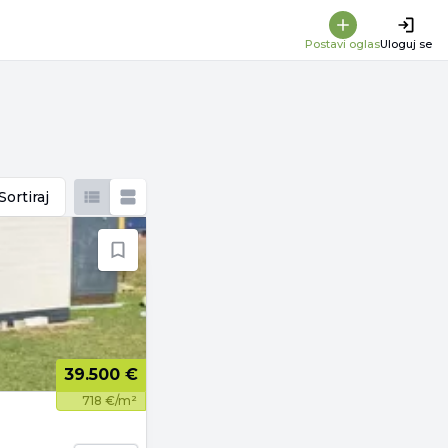
Postavi oglas
Uloguj se
Sortiraj
39.500 €
718 €/m²