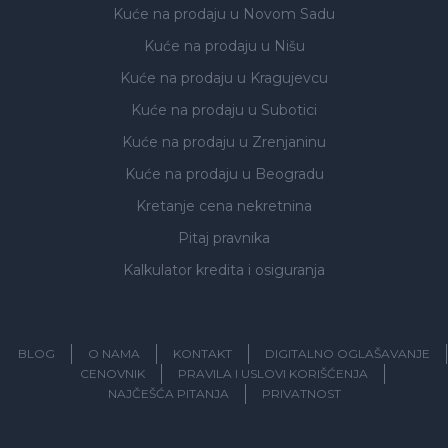
Kuće na prodaju
u Novom Sadu
Kuće na prodaju
u Nišu
Kuće na prodaju
u Kragujevcu
Kuće na prodaju
u Subotici
Kuće na prodaju
u Zrenjaninu
Kuće na prodaju
u Beogradu
Kretanje cena nekretnina
Pitaj pravnika
Kalkulator kredita i osiguranja
BLOG
O NAMA
KONTAKT
DIGITALNO OGLAŠAVANJE
CENOVNIK
PRAVILA I USLOVI KORIŠĆENJA
NAJČEŠĆA PITANJA
PRIVATNOST