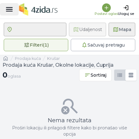
Postavi oglas
Uloguj se
Udaljenost
Mapa
1 primenjen filter
Filteri
(
1
)
Sačuvaj pretragu
Naslovna
prodaja kuća
Krušar
Prodaja kuća Krušar, Okolne lokacije, Ćuprija
0 oglasa
0
Sortiraj
oglasa
Nema rezultata
Proširi lokaciju ili prilagodi filtere kako bi pronašao više
opcija