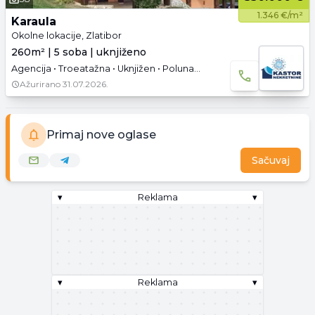
1.346 €/m²
Karaula
Okolne lokacije, Zlatibor
260m² | 5 soba | uknjiženo
Agencija • Troeatažna • Uknjižen • Polunamešteno
Ažurirano
31.07.2026.
Primaj nove oglase
Sačuvaj
▾
Reklama
▾
▾
Reklama
▾