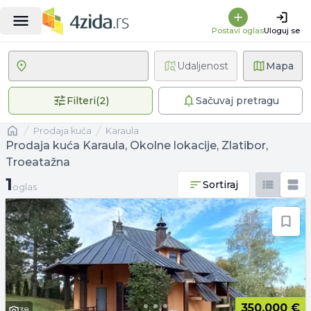
Postavi oglas
Uloguj se
Udaljenost
Mapa
2 primenjena filtera
Filteri
(
2
)
Sačuvaj pretragu
Naslovna
prodaja kuća
Karaula
Prodaja kuća Karaula, Okolne lokacije, Zlatibor,
Troeatažna
1 oglas
1
Sortiraj
oglas
350.000 €
38