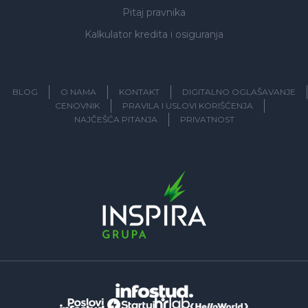
Pitaj pravnika
Kalkulator kredita i osiguranja
BLOG
O NAMA
KONTAKT
DIGITALNO OGLAŠAVANJE
CENOVNIK
PRAVILA I USLOVI KORIŠĆENJA
NAJČEŠĆA PITANJA
PRIVATNOST