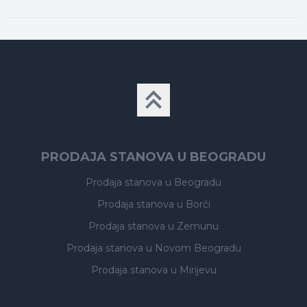
PRODAJA STANOVA U BEOGRADU
Prodaja stanova
u Beogradu
Prodaja stanova
u Borči
Prodaja stanova
u Zemunu
Prodaja stanova
u Novom Beogradu
Prodaja stanova
u Mirijevu