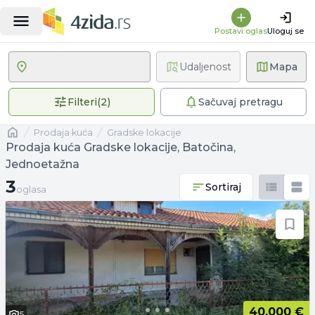
Postavi oglas
Uloguj se
Udaljenost
Mapa
2 primenjena filtera
Filteri
(
2
)
Sačuvaj pretragu
Naslovna
prodaja kuća
Gradske lokacije
Prodaja kuća Gradske lokacije, Batočina,
Jednoetažna
3 oglasa
3
Sortiraj
oglasa
40.000 €
5