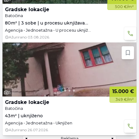
500 €/m²
Gradske lokacije
Batočina
80m² | 3 sobe | u procesu uknjižavanja
Agencija • Jednoetažna • U procesu uknjižavanja • Garaža
Ažurirano
03.08.2026.
15.000 €
5
349 €/m²
Gradske lokacije
Batočina
43m² | uknjiženo
Agencija • Jednoetažna • Uknjižen
Ažurirano
26.07.2026.
▾
Reklama
▾