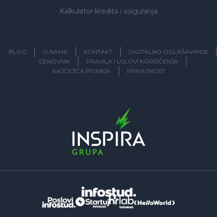
Kalkulator kredita i osiguranja
BLOG
O NAMA
KONTAKT
DIGITALNO OGLAŠAVANJE
CENOVNIK
PRAVILA I USLOVI KORIŠĆENJA
NAJČEŠĆA PITANJA
PRIVATNOST