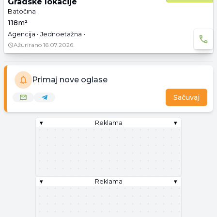
Gradske lokacije
Batočina
118m²
Agencija • Jednoetažna •
Ažurirano
16.07.2026.
Primaj nove oglase
Sačuvaj
▾
Reklama
▾
▾
Reklama
▾