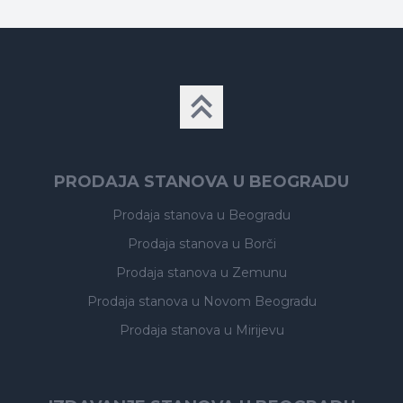
PRODAJA STANOVA U BEOGRADU
Prodaja stanova
u Beogradu
Prodaja stanova
u Borči
Prodaja stanova
u Zemunu
Prodaja stanova
u Novom Beogradu
Prodaja stanova
u Mirijevu