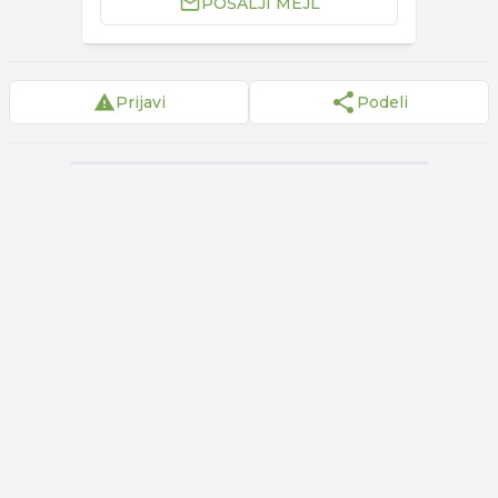
POŠALJI MEJL
Prijavi
Podeli
▾
Reklama
▾