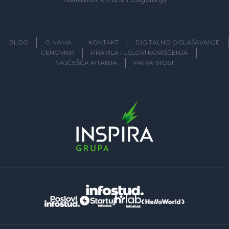
BLOG
O NAMA
KONTAKT
DIGITALNO OGLAŠAVANJE
CENOVNIK
PRAVILA I USLOVI KORIŠĆENJA
NAJČEŠĆA PITANJA
PRIVATNOST