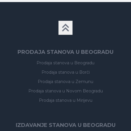
PRODAJA STANOVA U BEOGRADU
Prodaja stanova
u Beogradu
Prodaja stanova
u Borči
Prodaja stanova
u Zemunu
Prodaja stanova
u Novom Beogradu
Prodaja stanova
u Mirijevu
IZDAVANJE STANOVA U BEOGRADU