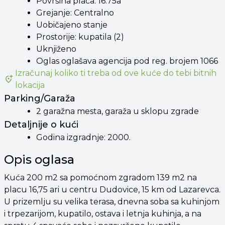
Površina placa: 16.75a
Grejanje: Centralno
Uobičajeno stanje
Prostorije: kupatila (2)
Uknjiženo
Oglas oglašava agencija pod reg. brojem 1066
Izračunaj koliko ti treba od
ove kuće
do tebi bitnih
lokacija
Parking/Garaža
2 garažna mesta, garaža u sklopu zgrade
Detaljnije o kući
Godina izgradnje: 2000.
Opis oglasa
Kuća 200 m2 sa pomoćnom zgradom 139 m2 na
placu 16,75 ari u centru Dudovice, 15 km od Lazarevca.
U prizemlju su velika terasa, dnevna soba sa kuhinjom
i trpezarijom, kupatilo, ostava i letnja kuhinja, a na