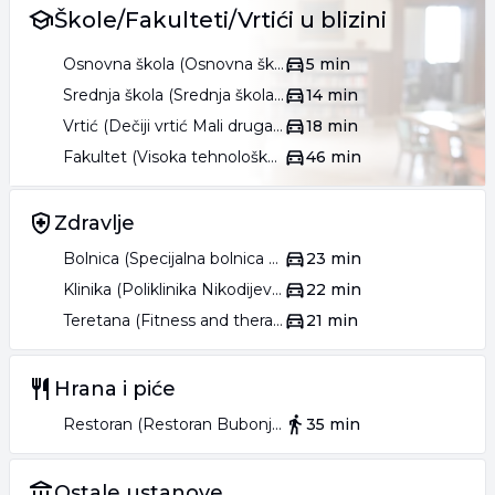
Škole/Fakulteti/Vrtići u blizini
Osnovna škola (Osnovna škola Mihailo Mladenović Selja)
5 min
Srednja škola (Srednja škola 1300 kaplara)
14 min
Vrtić (Dečiji vrtić Mali drugari)
18 min
Fakultet (Visoka tehnološka škola strukovnih studija)
46 min
Zdravlje
Bolnica (Specijalna bolnica za endemsku nefropatiju Lazarevac)
23 min
Klinika (Poliklinika Nikodijević)
22 min
Teretana (Fitness and therapy center)
21 min
Hrana i piće
Restoran (Restoran Bubonja)
35 min
Ostale ustanove