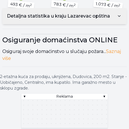
1.073 €
783 €
493 €
/ m
/ m
/ m
2
2
2
Detaljna statistika u kraju
Lazarevac opština
▾
Reklama
▾
Osiguranje domaćinstva
ONLINE
Osiguraj svoje domaćinstvo u slučaju požara...
Saznaj
više
2-etažna kuća za prodaju, uknjižena, Dudovica, 200 m2. Stanje -
Uobičajeno, Centralno, ima kupatilo. Ima garažno mesto u
sklopu zgrade.
▾
Reklama
▾
▾
Reklama
▾