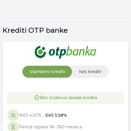
Krediti OTP banke
Stambeni krediti
Keš krediti
Bez troškova obrade kredita
NKS
4.50
% -
EKS
5.58
%
Period otplate
96
-
360 meseca