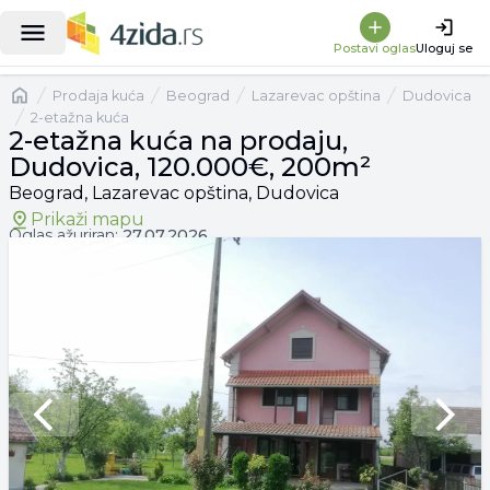
|
2-etažna kuća na prodaju, Dudovica, 120.000€, 200m²
Postavi oglas
Uloguj se
Naslovna
prodaja kuća
Beograd
Lazarevac opština
Dudovica
2-etažna kuća
2-etažna kuća na prodaju,
Dudovica, 120.000€, 200m²
Beograd, Lazarevac opština, Dudovica
Prikaži mapu
Oglas ažuriran:
27.07.2026.
Previous slide
Next 