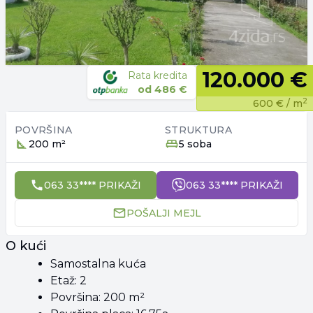
120.000 €
Rata kredita
od
486 €
2
600 €
/ m
POVRŠINA
STRUKTURA
200 m²
5 soba
063 33**** PRIKAŽI
063 33**** PRIKAŽI
POŠALJI MEJL
O kući
Samostalna kuća
Etaž: 2
Površina: 200 m²