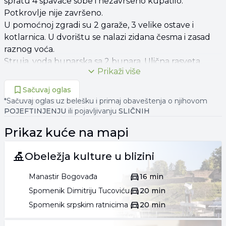
spratu 4 spavaće sobe i nezavršeno kupatilo.
Potkrovlje nije završeno.
U pomoćnoj zgradi su 2 garaže, 3 velike ostave i
kotlarnica. U dvorištu se nalazi zidana česma i zasad
raznog voća.
Struja, voda bunarska sa 2 bunara. Ulična rasveta.
Prikaži više
Asfalt udaljen 100 m.
Grejanje na kotao na ugalj.
Sačuvaj oglas
Sve uknjiženo.
*Sačuvaj oglas uz belešku i primaj obaveštenja o njihovom
Cena 120.000 €.
POJEFTINJENJU
ili pojavljivanju
SLIČNIH
Prikaz
kuće
na mapi
063 33**** PRIKAŽI
063 33**** PRIKAŽI
Obeležja kulture u blizini
Manastir Bogovađa
16 min
Spomenik Dimitriju Tucoviću
20 min
Spomenik srpskim ratnicima
20 min