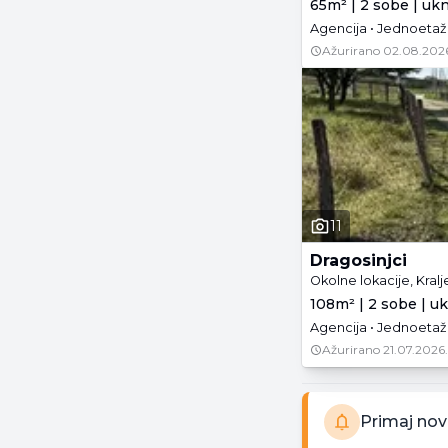
65m² | 2 sobe | uk
Agencija • Jednoetažn
Ažurirano
02.08.202
11
Dragosinjci
Okolne lokacije, Kral
108m² | 2 sobe | u
Agencija • Jednoetaž
Ažurirano
21.07.2026.
Primaj nov