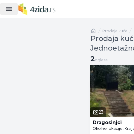
Naslovna
prodaja kuća
Prodaja kuća
Jednoetažn
2 oglasa
2
oglasa
23
Dragosinjci
Okolne lokacije, Kral