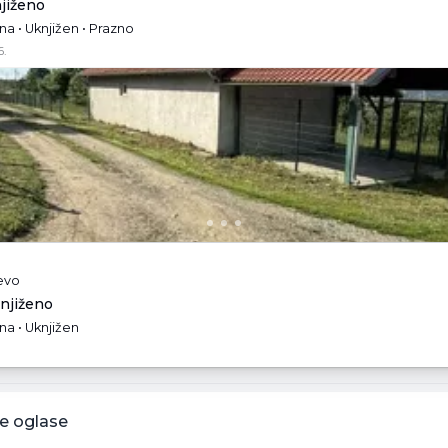
njiženo
a • Uknjižen • Prazno
6.
jevo
knjiženo
na • Uknjižen
e oglase