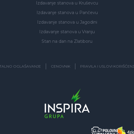
Izdavanje stanova
u Kruševcu
Izdavanje stanova
u Pančevu
Izdavanje stanova
u Jagodini
Izdavanje stanova
u Vranju
Stan na dan na Zlatiboru
ITALNO OGLAŠAVANJE
CENOVNIK
PRAVILA I USLOVI KORIŠĆEN