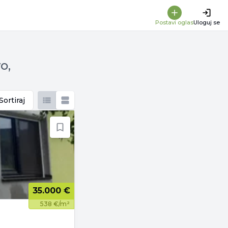
Postavi oglas
Uloguj se
o,
Sortiraj
35.000 €
538 €/m²