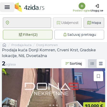
Postavi oglas
Uloguj se
Udaljenost
Mapa
2 primenjena filtera
Filteri
(
2
)
Sačuvaj pretragu
Naslovna
prodaja kuća
Donji Komren
Prodaja kuća Donji Komren, Crveni Krst, Gradske
lokacije, Niš, Dvoetažna
2 oglasa
2
Sortiraj
oglasa
93.000 €
18