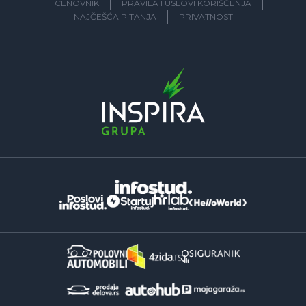
CENOVNIK
PRAVILA I USLOVI KORIŠĆENJA
NAJČEŠĆA PITANJA
PRIVATNOST