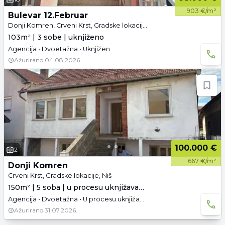
903 €/m²
Bulevar 12.Februar
Donji Komren, Crveni Krst, Gradske lokacije, Niš
103m² | 3 sobe | uknjiženo
Agencija • Dvoetažna • Uknjižen
Ažurirano
04.08.2026.
100.000 €
2
667 €/m²
Donji Komren
Crveni Krst, Gradske lokacije, Niš
150m² | 5 soba | u procesu uknjižavanja
Agencija • Dvoetažna • U procesu uknjižavanja • Podrum • Garaža
Ažurirano
31.07.2026.