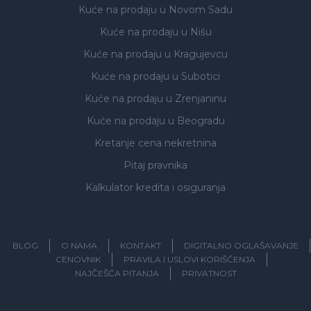
Kuće na prodaju
u Novom Sadu
Kuće na prodaju
u Nišu
Kuće na prodaju
u Kragujevcu
Kuće na prodaju
u Subotici
Kuće na prodaju
u Zrenjaninu
Kuće na prodaju
u Beogradu
Kretanje cena nekretnina
Pitaj pravnika
Kalkulator kredita i osiguranja
BLOG
O NAMA
KONTAKT
DIGITALNO OGLAŠAVANJE
CENOVNIK
PRAVILA I USLOVI KORIŠĆENJA
NAJČEŠĆA PITANJA
PRIVATNOST