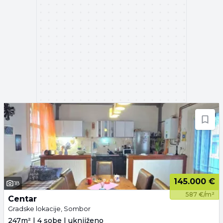
145.000 €
18
587 €/m²
Centar
Gradske lokacije, Sombor
247m² | 4 sobe | uknjiženo