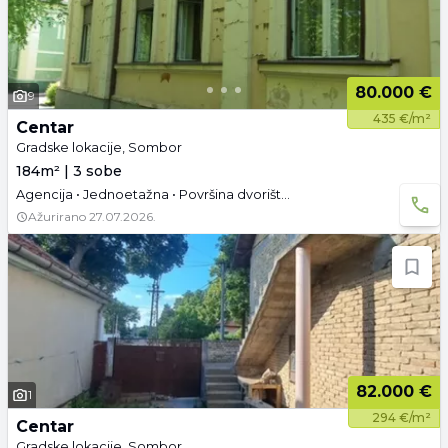
80.000 €
9
435 €/m²
Centar
Gradske lokacije, Sombor
184m² | 3 sobe
Agencija • Jednoetažna • Površina dvorišta: 3.32 a • Parking
Ažurirano
27.07.2026.
82.000 €
1
294 €/m²
Centar
Gradske lokacije, Sombor