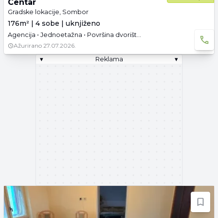
Centar
Gradske lokacije, Sombor
176m² | 4 sobe | uknjiženo
Agencija • Jednoetažna • Površina dvorišta: 3.62 a • Uknjižen • Parking
Ažurirano
27.07.2026.
▾
Reklama
▾