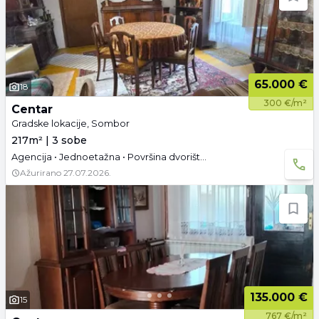
65.000 €
18
300 €/m²
Centar
Gradske lokacije, Sombor
217m² | 3 sobe
Agencija • Jednoetažna • Površina dvorišta: 4.01 a • Parking
Ažurirano
27.07.2026.
135.000 €
15
767 €/m²