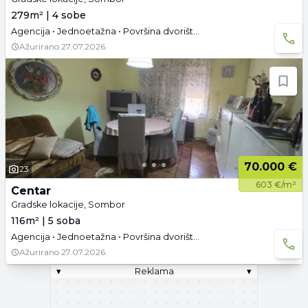
279m² | 4 sobe
Agencija • Jednoetažna • Površina dvorišta: 3.23 a • Parking
Ažurirano
27.07.2026.
70.000 €
23
603 €/m²
Centar
Gradske lokacije, Sombor
116m² | 5 soba
Agencija • Jednoetažna • Površina dvorišta: 4.78 a • Parking
Ažurirano
27.07.2026.
▾
Reklama
▾