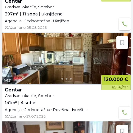
Centar
Gradske lokacije, Sombor
397m² | 11 soba | uknjiženo
Agencija • Jednoetažna • Uknjižen
Ažurirano
05.08.2026.
120.000 €
21
851 €/m²
Centar
Gradske lokacije, Sombor
141m² | 4 sobe
Agencija • Jednoetažna • Površina dvorišta: 7.01 a • Parking
Ažurirano
27.07.2026.