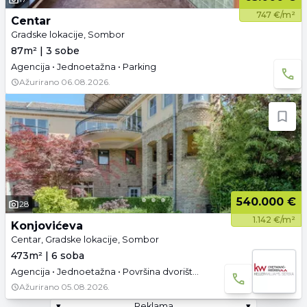
747 €/m²
Centar
Gradske lokacije, Sombor
87m² | 3 sobe
Agencija • Jednoetažna • Parking
Ažurirano
06.08.2026.
540.000 €
28
1.142 €/m²
Konjovićeva
Centar, Gradske lokacije, Sombor
473m² | 6 soba
Agencija • Jednoetažna • Površina dvorišta: 5.86 a • Video
Ažurirano
05.08.2026.
▾
Reklama
▾