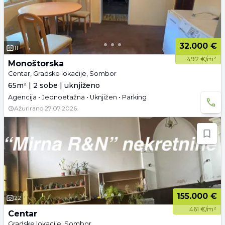
32.000 €
11
492 €/m²
Monoštorska
Centar, Gradske lokacije, Sombor
65m² | 2 sobe | uknjiženo
Agencija • Jednoetažna • Uknjižen • Parking
Ažurirano
27.07.2026.
155.000 €
22
461 €/m²
Centar
Gradske lokacije, Sombor