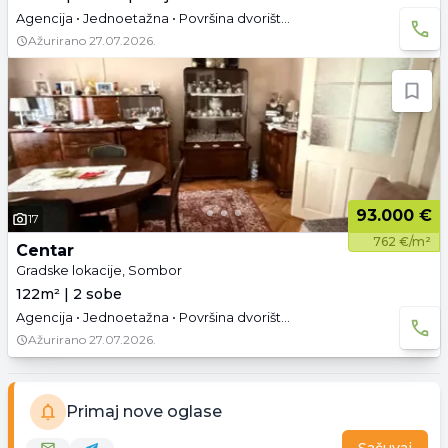
Agencija • Jednoetažna • Površina dvorišta: 3.81 a • Uknjižen • Parking
Ažurirano
27.07.2026.
93.000 €
17
762 €/m²
Centar
Gradske lokacije, Sombor
122m² | 2 sobe
Agencija • Jednoetažna • Površina dvorišta: 4.19 a • Parking
Ažurirano
27.07.2026.
Primaj nove oglase