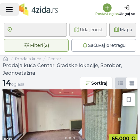
Postavi oglas
Uloguj se
Udaljenost
Mapa
2 primenjena filtera
Filteri
(
2
)
Sačuvaj pretragu
Naslovna
prodaja kuća
Centar
Prodaja kuća Centar, Gradske lokacije, Sombor,
Jednoetažna
14 oglasa
14
Sortiraj
oglasa
65.000 €
17