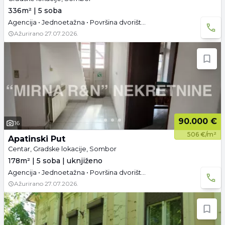
336m² | 5 soba
Agencija • Jednoetažna • Površina dvorišta: 10.03 a • Parking
Ažurirano
27.07.2026.
90.000 €
16
506 €/m²
Apatinski Put
Centar, Gradske lokacije, Sombor
178m² | 5 soba | uknjiženo
Agencija • Jednoetažna • Površina dvorišta: 2.61 a • Uknjižen • Parking
Ažurirano
27.07.2026.