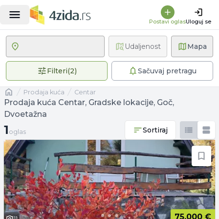
Postavi oglas
Uloguj se
Udaljenost
Mapa
2 primenjena filtera
Filteri
(
2
)
Sačuvaj pretragu
Naslovna
prodaja kuća
Centar
Prodaja kuća Centar, Gradske lokacije, Goč,
Dvoetažna
1 oglas
1
Sortiraj
oglas
75.000 €
11