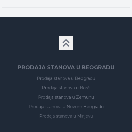
PRODAJA STANOVA U BEOGRADU
Prodaja stanova
u Beogradu
Prodaja stanova
u Borči
Prodaja stanova
u Zemunu
Prodaja stanova
u Novom Beogradu
Prodaja stanova
u Mirijevu