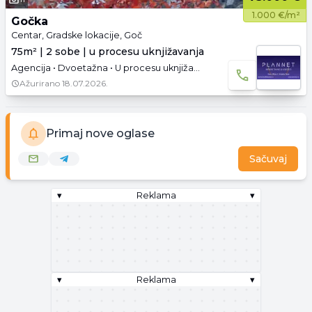
1.000 €/m²
Gočka
Centar, Gradske lokacije, Goč
75m² | 2 sobe | u procesu uknjižavanja
Agencija • Dvoetažna • U procesu uknjižavanja • Prazno • Podrum • Garaža i parking
Ažurirano
18.07.2026.
Primaj nove oglase
Sačuvaj
▾
Reklama
▾
▾
Reklama
▾