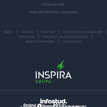
Pitaj pravnika
Kalkulator kredita i osiguranja
BLOG
O NAMA
KONTAKT
DIGITALNO OGLAŠAVANJE
CENOVNIK
PRAVILA I USLOVI KORIŠĆENJA
NAJČEŠĆA PITANJA
PRIVATNOST