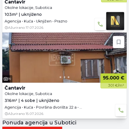
Čantavir
Okolne lokacije, Subotica
103m² | uknjiženo
Agencija • Kuća • Uknjižen • Prazno
Ažurirano
17.07.2026.
95.000 €
19
301 €/m²
Čantavir
Okolne lokacije, Subotica
316m² | 4 sobe | uknjiženo
Agencija • Kuća • Površina dvorišta: 22 a • Uknjižen • Namešteno • Podrum • Garaža • 3D tura
Ažurirano
15.07.2026.
Ponuda agencija u Subotici