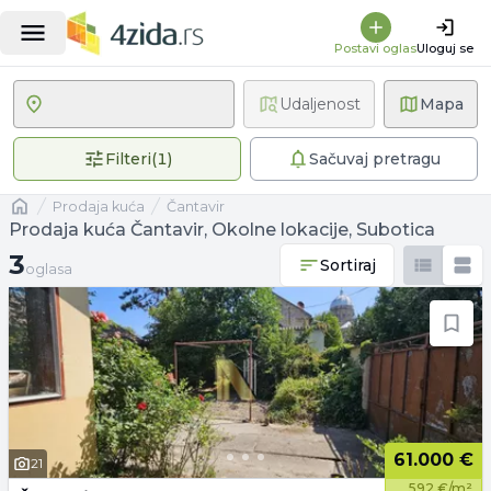
Postavi oglas
Uloguj se
Udaljenost
Mapa
1 primenjen filter
Filteri
(
1
)
Sačuvaj pretragu
Naslovna
prodaja kuća
Čantavir
Prodaja kuća Čantavir, Okolne lokacije, Subotica
3 oglasa
3
Sortiraj
oglasa
61.000 €
21
592 €/m²