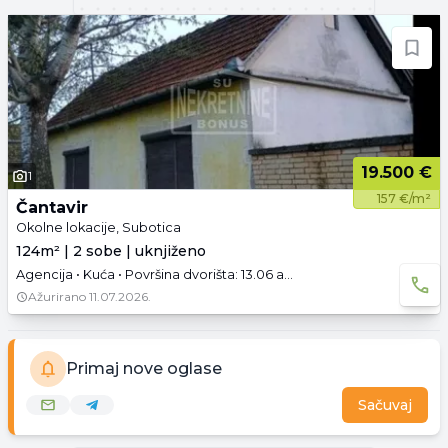
19.500 €
1
157 €/m²
Čantavir
Okolne lokacije, Subotica
124m² | 2 sobe | uknjiženo
Agencija • Kuća • Površina dvorišta: 13.06 a • Uknjižen • Prazno • Tavan • Garaža
Ažurirano
11.07.2026.
Primaj nove oglase
Sačuvaj