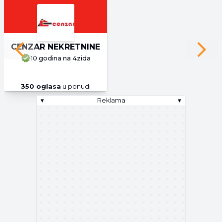
CENZAR NEKRETNINE
Previous slide
Next 
10 godina
na 4zida
350
oglasa
u ponudi
▾
Reklama
▾