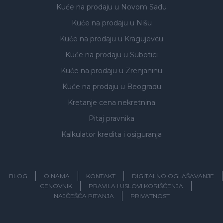
Kuće na prodaju
u Novom Sadu
Kuće na prodaju
u Nišu
Kuće na prodaju
u Kragujevcu
Kuće na prodaju
u Subotici
Kuće na prodaju
u Zrenjaninu
Kuće na prodaju
u Beogradu
Kretanje cena nekretnina
Pitaj pravnika
Kalkulator kredita i osiguranja
BLOG
O NAMA
KONTAKT
DIGITALNO OGLAŠAVANJE
CENOVNIK
PRAVILA I USLOVI KORIŠĆENJA
NAJČEŠĆA PITANJA
PRIVATNOST