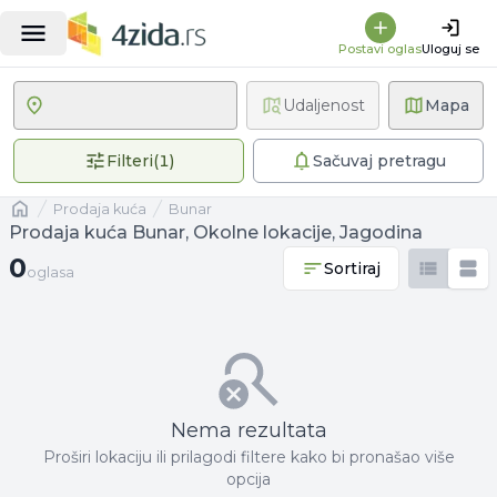
Postavi oglas
Uloguj se
Udaljenost
Mapa
1 primenjen filter
Filteri
(
1
)
Sačuvaj pretragu
Naslovna
prodaja kuća
Bunar
Prodaja kuća Bunar, Okolne lokacije, Jagodina
0 oglasa
0
Sortiraj
oglasa
Nema rezultata
Proširi lokaciju ili prilagodi filtere kako bi pronašao više
opcija