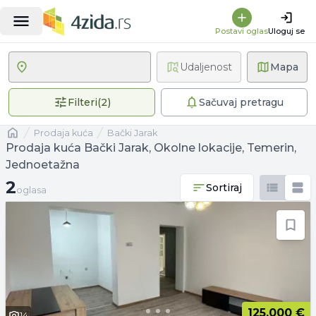
Postavi oglas
Uloguj se
Udaljenost
Mapa
2 primenjena filtera
Filteri
(
2
)
Sačuvaj pretragu
Naslovna
prodaja kuća
Bački Jarak
Prodaja kuća Bački Jarak, Okolne lokacije, Temerin,
Jednoetažna
2 oglasa
2
Sortiraj
oglasa
125.000 €
14