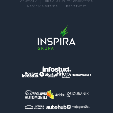
CENOVNIK
PRAVILA I USLOVI KORIŠĆENJA
NAJČEŠĆA PITANJA
PRIVATNOST