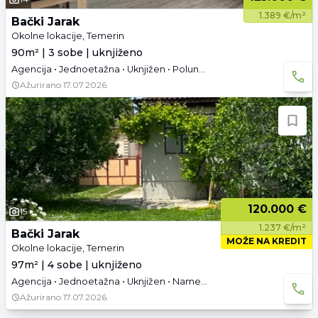
1.389 €/m²
Bački Jarak
Okolne lokacije, Temerin
90m² | 3 sobe | uknjiženo
Agencija • Jednoetažna • Uknjižen • Polunamešteno • Parking
Ažurirano
17.07.2026.
120.000 €
15
1.237 €/m²
Bački Jarak
MOŽE NA KREDIT
Okolne lokacije, Temerin
97m² | 4 sobe | uknjiženo
Agencija • Jednoetažna • Uknjižen • Namešteno
Ažurirano
17.07.2026.