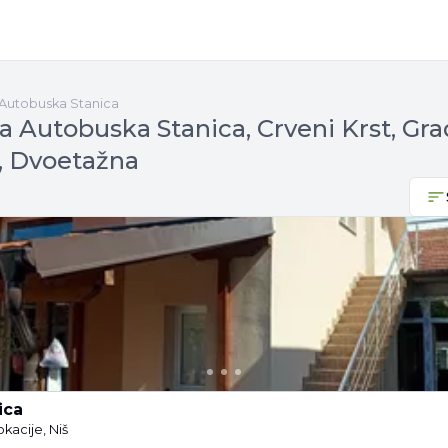
Autobuska Stanica
a Autobuska Stanica, Crveni Krst, Gr
š, Dvoetažna
ica
okacije, Niš