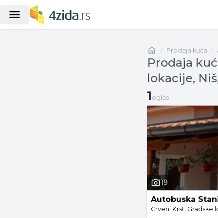
Naslovna
prodaja kuća
Prodaja kuć
lokacije, Ni
1 oglas
1
oglas
19
Autobuska Stan
Crveni Krst, Gradske l