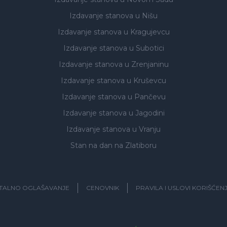
Izdavanje stanova
u Nišu
Izdavanje stanova
u Kragujevcu
Izdavanje stanova
u Subotici
Izdavanje stanova
u Zrenjaninu
Izdavanje stanova
u Kruševcu
Izdavanje stanova
u Pančevu
Izdavanje stanova
u Jagodini
Izdavanje stanova
u Vranju
Stan na dan na Zlatiboru
ITALNO OGLAŠAVANJE
CENOVNIK
PRAVILA I USLOVI KORIŠĆEN