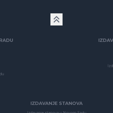
GRADU
IZDA
Iz
du
IZDAVANJE STANOVA
Izdavanje stanova
u Novom Sadu