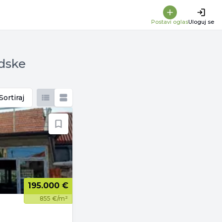
Postavi oglas
Uloguj se
adske
Sortiraj
195.000 €
855 €/m²