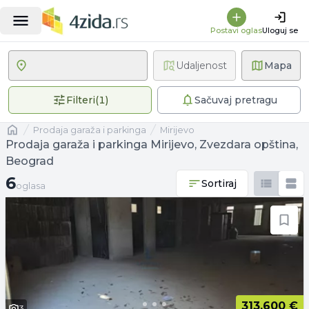
Postavi oglas
Uloguj se
Udaljenost
Mapa
1 primenjen filter
Filteri
(
1
)
Sačuvaj pretragu
Naslovna
prodaja garaža i parkinga
Mirijevo
Prodaja garaža i parkinga Mirijevo, Zvezdara opština,
Beograd
6 oglasa
6
Sortiraj
oglasa
313.600 €
3