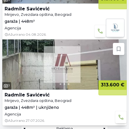
Radmile Savićević
Mirijevo, Zvezdara opština, Beograd
garaža | 448m²
Agencija
Ažurirano
04.08.2026.
313.600 €
7
Radmile Savićević
Mirijevo, Zvezdara opština, Beograd
garaža | 448m² | uknjiženo
Agencija
Ažurirano
27.07.2026.
▾
Reklama
▾