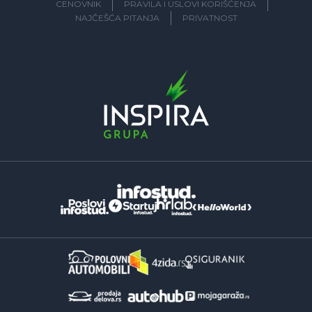
CENOVNIK
PRAVILA I USLOVI KORIŠĆENJA
NAJČEŠĆA PITANJA
PRIVATNOST