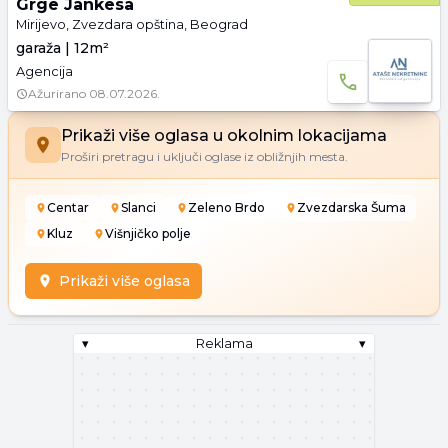
Grge Jankesa
Mirijevo, Zvezdara opština, Beograd
garaža | 12m²
Agencija
Ažurirano
08.07.2026.
Prikaži više oglasa u okolnim lokacijama
Proširi pretragu i uključi oglase iz obližnjih mesta.
Centar
Slanci
Zeleno Brdo
Zvezdarska Šuma
Kluz
Višnjičko polje
Prikaži više oglasa
▾
Reklama
▾