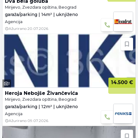
Dva bela goluba
Mirijevo, Zvezdara opština, Beograd
garaža/parking | 14m² | uknjiženo
Agencija
Ažurirano
20.07.2026.
14.500 €
1
Heroja Nebojše Živančevića
Mirijevo, Zvezdara opština, Beograd
garaža/parking | 12m² | uknjiženo
Agencija
Ažurirano
09.07.2026.