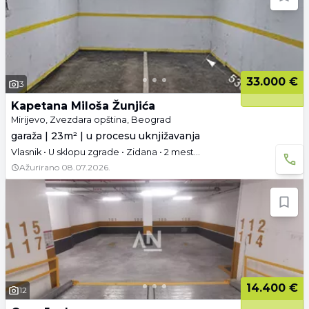
33.000 €
3
Kapetana Miloša Žunjića
Mirijevo, Zvezdara opština, Beograd
garaža | 23m² | u procesu uknjižavanja
Vlasnik • U sklopu zgrade • Zidana • 2 mesta • Struja
Ažurirano
08.07.2026.
14.400 €
12