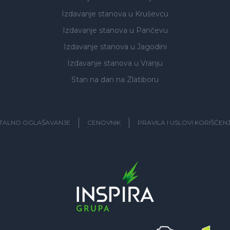
Izdavanje stanova
u Kruševcu
Izdavanje stanova
u Pančevu
Izdavanje stanova
u Jagodini
Izdavanje stanova
u Vranju
Stan na dan na Zlatiboru
ITALNO OGLAŠAVANJE
CENOVNIK
PRAVILA I USLOVI KORIŠĆEN