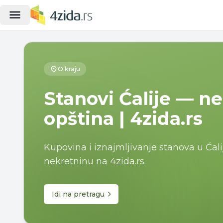
O kraju
Stanovi Ćalije — ne
opština | 4zida.rs
Kupovina i iznajmljivanje stanova u Ćali
nekretninu na 4zida.rs.
Idi na pretragu