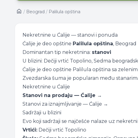
/
Beograd
/
Palilula opština
Nekretnine u Ćalije — stanovi i ponuda
Ćalije je deo opštine
Palilula opština
, Beograd
Dominantan tip nekretnina:
stanovi
U blizini: Dečiji vrtić Topolino, Sedma beogradsk
Ćalije je deo opštine Palilula opština sa zelen
Zvezdarska šuma je popularan među stanarima z
Nekretnine u Ćalije
Stanovi na prodaju — Ćalije →
Stanovi za iznajmljivanje — Ćalije →
Sadržaji u blizini
Evo koji sadržaji se najčešće nalaze uz nekretnin
Vrtići:
Dečiji vrtić Topolino