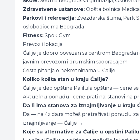
Škole:
Sedma beogradska gimnazija, Osnovna š
Zdravstvene ustanove:
Opšta bolnica Medical
Parkovi i rekreacija:
Zvezdarska šuma, Park S
oslobodiocima Beograda
Fitness:
Spok Gym
Prevoz i lokacija
Ćalije je dobro povezan sa centrom Beograda i 
javnim prevozom i drumskim saobraćajem.
Česta pitanja o nekretninama u Ćalije
Koliko košta stan u kraju Ćalije?
Ćalije je deo opštine Palilula opština — cene se
Aktuelnu ponudu i cene prati na:
stanovi na p
Da li ima stanova za iznajmljivanje u kraju Ć
Da — na 4zida.rs možeš pretraživati ponudu za i
iznajmljivanje — Ćalije →
Koje su alternative za Ćalije u opštini Palil