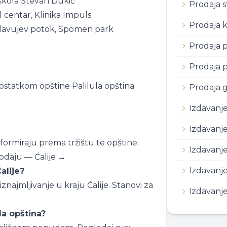
kola Stevan Dukić
Prodaja 
 centar, Klinika Impuls
Prodaja 
lavujev potok, Spomen park
Prodaja p
Prodaja 
ostatkom opštine Palilula opština
Prodaja g
Izdavanj
Izdavanj
 formiraju prema tržištu te opštine.
Izdavanje
rodaju — Ćalije →
Izdavanj
alije?
znajmljivanje u kraju Ćalije.
Stanovi za
Izdavanje
ula opština?