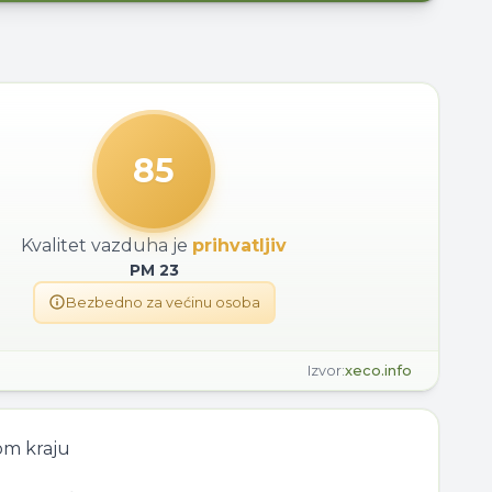
85
Kvalitet vazduha je
prihvatljiv
PM
23
Bezbedno za većinu osoba
Izvor:
xeco.info
om kraju