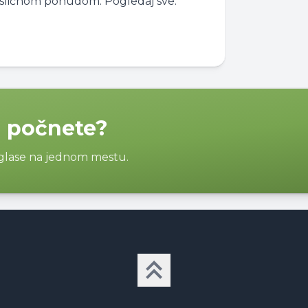
 sa sličnom ponudom. Pogledaj sve:
a počnete?
oglase na jednom mestu.