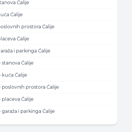
stanova
Ćalije
kuća
Ćalije
oslovnih prostora
Ćalije
placeva
Ćalije
araža i parkinga
Ćalije
e stanova
Ćalije
e kuća
Ćalije
 poslovnih prostora
Ćalije
e placeva
Ćalije
 garaža i parkinga
Ćalije