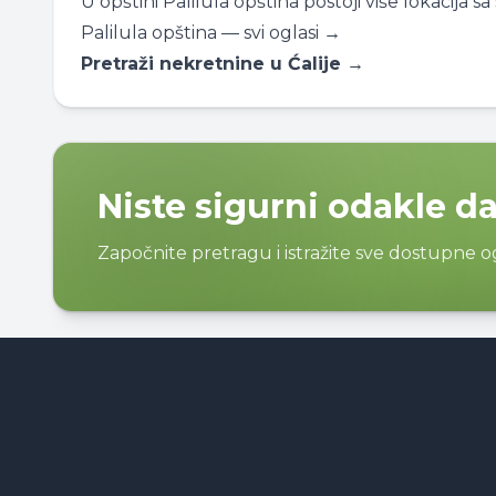
U opštini Palilula opština postoji više lokacija
Palilula opština — svi oglasi →
Pretraži nekretnine u Ćalije →
Niste sigurni odakle d
Započnite pretragu i istražite sve dostupne 