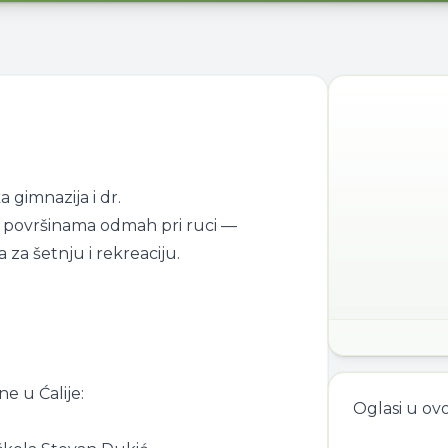
a gimnazija i dr.
im površinama odmah pri ruci —
a šetnju i rekreaciju.
e u Ćalije:
Oglasi u ov