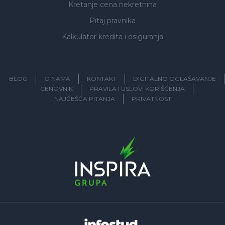
Kretanje cena nekretnina
Pitaj pravnika
Kalkulator kredita i osiguranja
BLOG
O NAMA
KONTAKT
DIGITALNO OGLAŠAVANJE
CENOVNIK
PRAVILA I USLOVI KORIŠĆENJA
NAJČEŠĆA PITANJA
PRIVATNOST