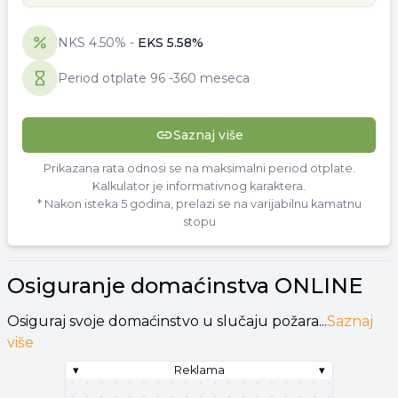
NKS
4.50
% -
EKS
5.58
%
Period otplate
96
-
360 meseca
Saznaj više
Prikazana rata odnosi se na maksimalni period otplate.
Kalkulator je informativnog karaktera.
* Nakon isteka 5 godina, prelazi se na varijabilnu kamatnu
stopu
Osiguranje domaćinstva
ONLINE
Osiguraj svoje domaćinstvo u slučaju požara...
Saznaj
više
▾
Reklama
▾
▾
Reklama
▾