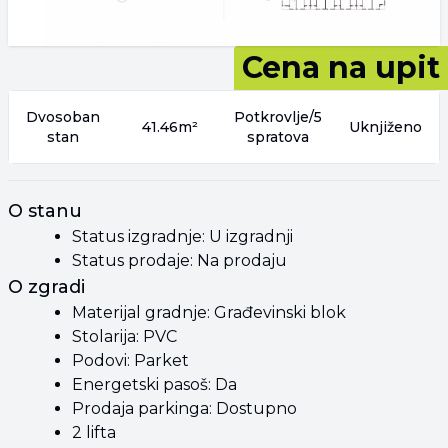
Cena na upit
Dvosoban
Potkrovlje/5
41.46m²
Uknjiženo
stan
spratova
O stanu
Status izgradnje: U izgradnji
Status prodaje: Na prodaju
O zgradi
Materijal gradnje: Građevinski blok
Stolarija: PVC
Podovi: Parket
Energetski pasoš: Da
Prodaja parkinga: Dostupno
2 lifta