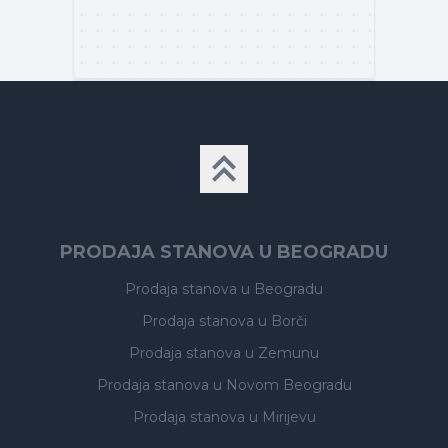
PRODAJA STANOVA U BEOGRADU
Prodaja stanova
u Beogradu
Prodaja stanova
u Borči
Prodaja stanova
u Zemunu
Prodaja stanova
u Novom Beogradu
Prodaja stanova
u Mirijevu