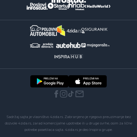
Sadržaj sajta je vlasništvo 4zida.rs. Zabranjeno je njegovo preuzimanje bez
dozvole 4zida.rs, zarad komercijalne upotrebe ili u druge svrhe, osim za lične
potrebe posetilaca sajta.
4zida.rs
je deo
Inspira grupe
.