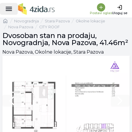
Postavi oglas
Uloguj se
Naslovna
Novogradnja
Stara Pazova
Okolne lokacije
Nova Pazova
CITY ROOF
Dvosoban stan na prodaju,
Novogradnja, Nova Pazova, 41.46m²
Nova Pazova, Okolne lokacije, Stara Pazova
Previous slide
Next 