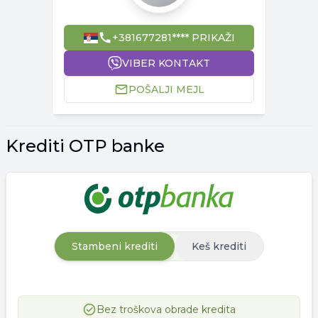
+381677281**** PRIKAŽI
VIBER KONTAKT
POŠALJI MEJL
Krediti OTP banke
Stambeni krediti
Keš krediti
Bez troškova obrade kredita