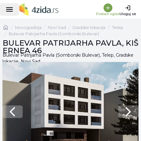
Postavi oglas
Uloguj se
Naslovna
Novogradnja
Novi Sad
Gradske lokacije
Telep
Bulevar Patrijarha Pavla (Somborski Bulevar)
BULEVAR PATRIJARHA PAVLA, KIŠ
ERNEA 46
Bulevar Patrijarha Pavla (Somborski Bulevar), Telep, Gradske
lokacije, Novi Sad
Previous slide
Next 