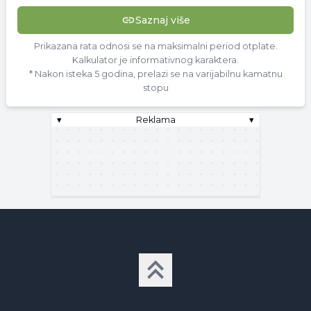
Saznaj više
Prikazana rata odnosi se na maksimalni period otplate.
Kalkulator je informativnog karaktera.
* Nakon isteka 5 godina, prelazi se na varijabilnu kamatnu
stopu
▾
Reklama
▾
▾
Reklama
▾