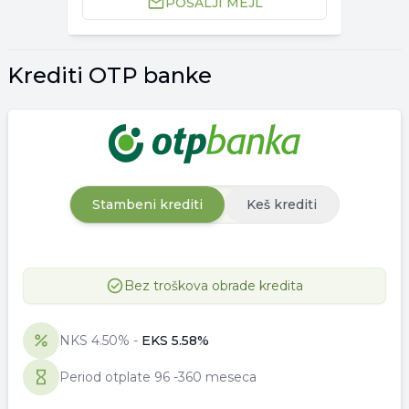
POŠALJI MEJL
Krediti OTP banke
Stambeni krediti
Keš krediti
Bez troškova obrade kredita
NKS
4.50
% -
EKS
5.58
%
Period otplate
96
-
360 meseca