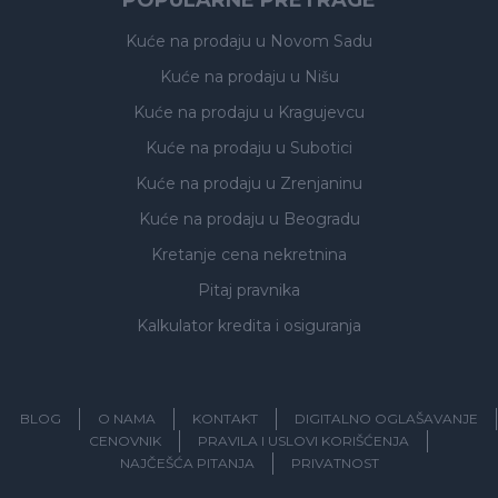
POPULARNE PRETRAGE
Kuće na prodaju
u Novom Sadu
Kuće na prodaju
u Nišu
Kuće na prodaju
u Kragujevcu
Kuće na prodaju
u Subotici
Kuće na prodaju
u Zrenjaninu
Kuće na prodaju
u Beogradu
Kretanje cena nekretnina
Pitaj pravnika
Kalkulator kredita i osiguranja
BLOG
O NAMA
KONTAKT
DIGITALNO OGLAŠAVANJE
CENOVNIK
PRAVILA I USLOVI KORIŠĆENJA
NAJČEŠĆA PITANJA
PRIVATNOST