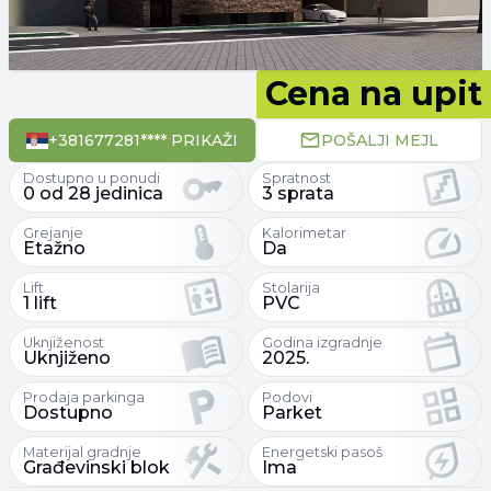
Cena na upit
+381677281**** PRIKAŽI
POŠALJI MEJL
Dostupno u ponudi
Spratnost
0 od 28 jedinica
3 sprata
Grejanje
Kalorimetar
Etažno
Da
Lift
Stolarija
1 lift
PVC
Uknjiženost
Godina izgradnje
Uknjiženo
2025.
Prodaja parkinga
Podovi
Dostupno
Parket
Materijal gradnje
Energetski pasoš
Građevinski blok
Ima