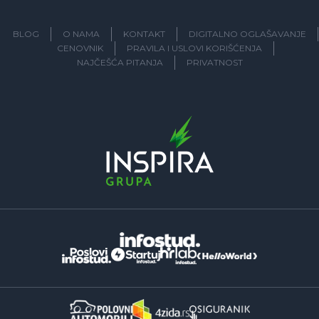
BLOG
O NAMA
KONTAKT
DIGITALNO OGLAŠAVANJE
CENOVNIK
PRAVILA I USLOVI KORIŠĆENJA
NAJČEŠĆA PITANJA
PRIVATNOST