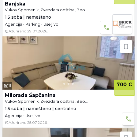
Banjska
Vukov Spomenik, Zvezdara opština, Beograd
1.5 soba | namešteno
Agencija • Parking • Useljivo
Ažurirano
29.07.2026.
700 €
11
Milorada Šapčanina
Vukov Spomenik, Zvezdara opština, Beograd
1.5 soba | namešteno | centralno
Agencija • Useljivo
Ažurirano
25.07.2026.