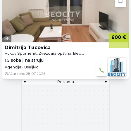
600 €
6
Dimitrija Tucovića
Vukov Spomenik, Zvezdara opština, Beograd
1.5 soba | na struju
Agencija • Useljivo
Ažurirano
28.07.2026.
▾
Reklama
▾