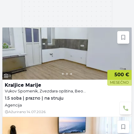
500 €
11
MESEČNO
Kraljice Marije
Vukov Spomenik, Zvezdara opština, Beograd
1.5 soba | prazno | na struju
Agencija
Ažurirano
14.07.2026.