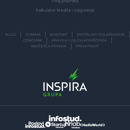
Pitaj pravnika
Kalkulator kredita i osiguranja
BLOG
O NAMA
KONTAKT
DIGITALNO OGLAŠAVANJE
CENOVNIK
PRAVILA I USLOVI KORIŠĆENJA
NAJČEŠĆA PITANJA
PRIVATNOST