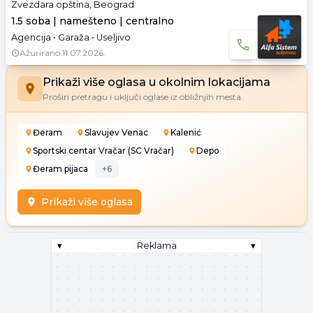
Zvezdara opština, Beograd
1.5 soba | namešteno | centralno
Agencija • Garaža • Useljivo
Ažurirano
11.07.2026.
Prikaži više oglasa u okolnim lokacijama
Proširi pretragu i uključi oglase iz obližnjih mesta.
Đeram
Slavujev Venac
Kalenić
Sportski centar Vračar (SC Vračar)
Depo
Đeram pijaca
+
6
Prikaži više oglasa
▾
Reklama
▾