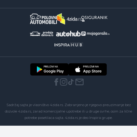
Sadržaj sajta je vlasništvo 4zida.rs. Zabranjeno je njegovo preuzimanje bez
dozvole 4zida.rs, zarad komercijalne upotrebe ili u druge svrhe, osim za lične
potrebe posetilaca sajta.
4zida.rs
je deo
Inspira grupe
.