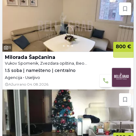
800 €
11
Milorada Šapčanina
Vukov Spomenik, Zvezdara opština, Beograd
1.5 soba | namešteno | centralno
Agencija • Useljivo
Ažurirano
04.08.2026.