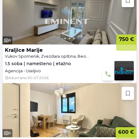
750 €
8
Kraljice Marije
Vukov Spomenik, Zvezdara opština, Beograd
1.5 soba | namešteno | etažno
Agencija • Useljivo
Ažurirano
30.07.2026.
600 €
8