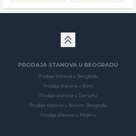
PRODAJA STANOVA U BEOGRADU
Prodaja stanova
u Beogradu
Prodaja stanova
u Borči
Prodaja stanova
u Zemunu
Prodaja stanova
u Novom Beogradu
Prodaja stanova
u Mirijevu