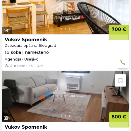
700 €
11
Vukov Spomenik
Zvezdara opština, Beograd
1.5 soba | namešteno
Agencija • Useljivo
Ažurirano
11.07.2026.
800 €
9
Vukov Spomenik