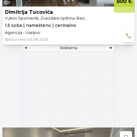
800 €
9
Dimitrija Tucovića
Vukov Spomenik, Zvezdara opština, Beograd
1.5 soba | namešteno | centralno
Agencija • Useljivo
Ažurirano
03.08.2026.
▾
Reklama
▾