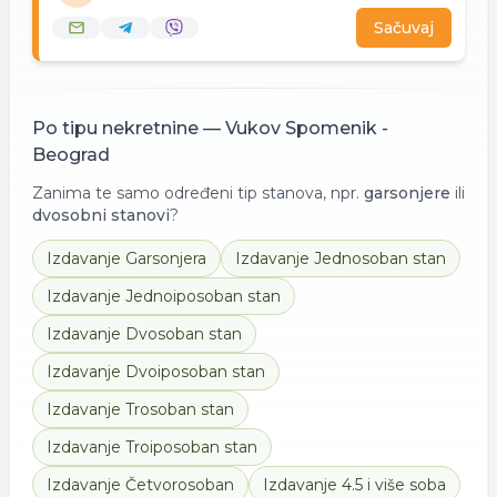
Sačuvaj
Po tipu nekretnine —
Vukov Spomenik -
Beograd
Zanima te samo određeni tip stanova, npr.
garsonjere
ili
dvosobni stanovi
?
Izdavanje
Garsonjera
Izdavanje
Jednosoban stan
Izdavanje
Jednoiposoban stan
Izdavanje
Dvosoban stan
Izdavanje
Dvoiposoban stan
Izdavanje
Trosoban stan
Izdavanje
Troiposoban stan
Izdavanje
Četvorosoban
Izdavanje
4.5 i više soba