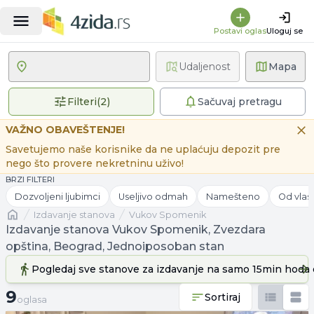
Postavi oglas
Uloguj se
Udaljenost
Mapa
2 primenjena filtera
Filteri
(
2
)
Sačuvaj pretragu
VAŽNO OBAVEŠTENJE!
Savetujemo naše korisnike da ne uplaćuju depozit pre
nego što provere nekretninu uživo!
BRZI FILTERI
Dozvoljeni ljubimci
Useljivo odmah
Namešteno
Od vlas
Naslovna
izdavanje stanova
Vukov Spomenik
Izdavanje stanova Vukov Spomenik, Zvezdara
opština, Beograd, Jednoiposoban stan
Pogledaj sve stanove
za izdavanje
na samo 15min hoda 
9 oglasa
9
Sortiraj
oglasa