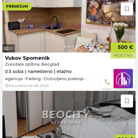
PREMIJUM
500 €
20
MESEČNO
Vukov Spomenik
Zvezdara opština, Beograd
0.5 soba | namešteno | etažno
Agencija • Parking • Dozvoljeno pušenje • Useljivo • Dozvoljeni kućni ljubimci
Ažurirano
06.08.2026.