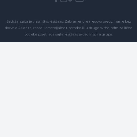
Sadržaj sajta je vlasništvo 4zida.rs. Zabranjeno je njegovo preuzimanje bez
dozvole 4zida.rs, zarad komercijalne upotrebe ili u druge svrhe, osim za lične
potrebe posetilaca sajta.
4zida.rs
je deo
Inspira grupe
.