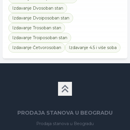
Izdavanje
Dvosoban stan
Izdavanje
Dvoiposoban stan
Izdavanje
Trosoban stan
Izdavanje
Troiposoban stan
Izdavanje
Četvorosoban
Izdavanje
4.5 i više soba
PRODAJA STANOVA U BEOGRADU
Prodaja stanova
u Beogradu