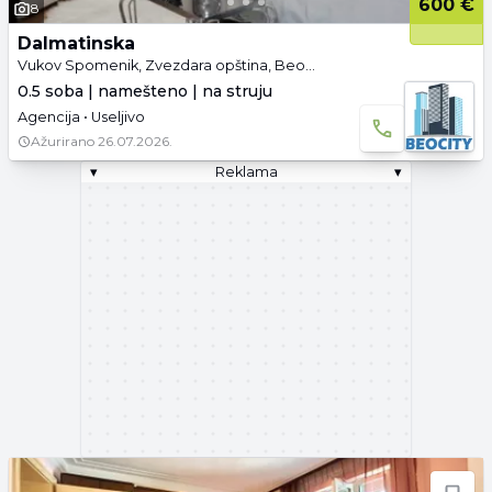
600 €
8
Dalmatinska
Vukov Spomenik, Zvezdara opština, Beograd
0.5 soba | namešteno | na struju
Agencija • Useljivo
Ažurirano
26.07.2026.
▾
Reklama
▾