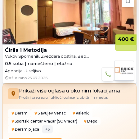
400 €
8
Ćirila i Metodija
Vukov Spomenik, Zvezdara opština, Beograd
0.5 soba | namešteno | etažno
Agencija • Useljivo
Ažurirano
25.07.2026.
Prikaži više oglasa u okolnim lokacijama
Proširi pretragu i uključi oglase iz obližnjih mesta.
Đeram
Slavujev Venac
Kalenić
Sportski centar Vračar (SC Vračar)
Depo
Đeram pijaca
+
6