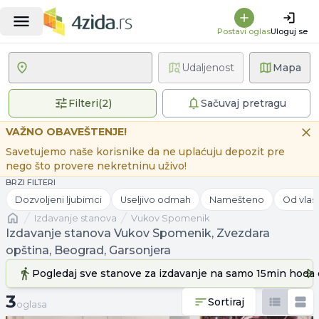
Postavi oglas
Uloguj se
Udaljenost
Mapa
2 primenjena filtera
Filteri
(
2
)
Sačuvaj pretragu
VAŽNO OBAVEŠTENJE!
Savetujemo naše korisnike da ne uplaćuju depozit pre
nego što provere nekretninu uživo!
BRZI FILTERI
Dozvoljeni ljubimci
Useljivo odmah
Namešteno
Od vlas
Naslovna
izdavanje stanova
Vukov Spomenik
Izdavanje stanova Vukov Spomenik, Zvezdara
opština, Beograd, Garsonjera
Pogledaj sve stanove
za izdavanje
na samo 15min hoda 
3 oglasa
3
Sortiraj
oglasa