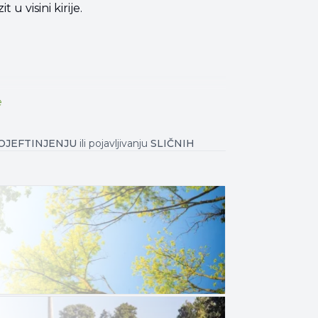
u visini kirije.
e
OJEFTINJENJU
ili pojavljivanju
SLIČNIH