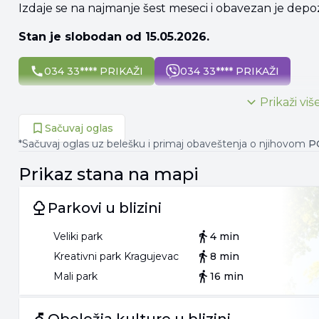
Izdaje se na najmanje šest meseci i obavezan je depozit 
Stan je slobodan od 15.05.2026.
034 33**** PRIKAŽI
034 33**** PRIKAŽI
Prikaži viš
Sačuvaj oglas
*Sačuvaj oglas uz belešku i primaj obaveštenja o njihovom
P
Prikaz
stana
na mapi
Parkovi u blizini
Veliki park
4 min
Kreativni park Kragujevac
8 min
Mali park
16 min