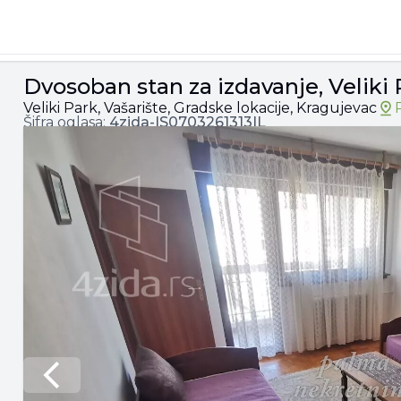
 Park, 250€, 60m²
Dvosoban stan za izdavanje, Veliki
Veliki Park, Vašarište, Gradske lokacije, Kragujevac
Šifra oglasa:
4zida-
IS0703261313IL
Previous slide