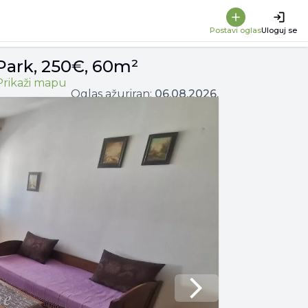
Postavi oglas
Uloguj se
 Park, 250€, 60m²
Prikaži mapu
Oglas ažuriran:
06.08.2026.
Next slide