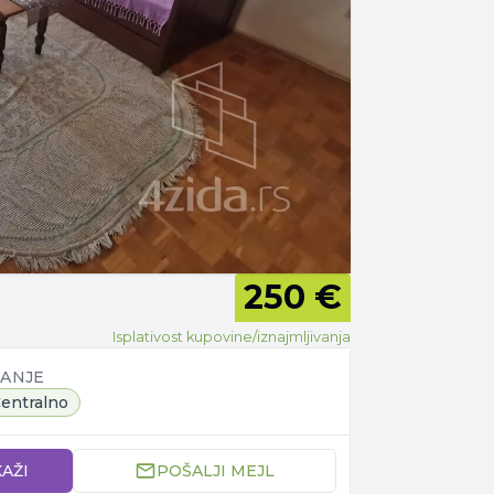
250 €
Isplativost kupovine/iznajmljivanja
JANJE
entralno
KAŽI
POŠALJI MEJL