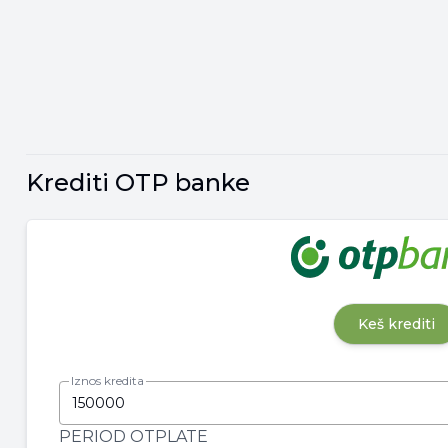
Krediti OTP banke
Keš krediti
Iznos kredita
PERIOD OTPLATE