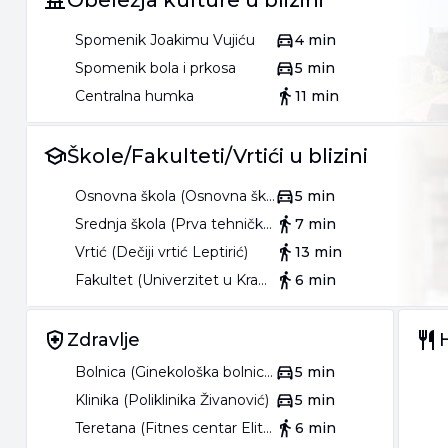
Obeležja kulture u blizini
Spomenik Joakimu Vujiću
4 min
Spomenik bola i prkosa
5 min
Centralna humka
11 min
Škole/Fakulteti/Vrtići u blizini
Osnovna škola (Osnovna škola Jovan Popović)
5 min
Srednja škola (Prva tehnička škola)
7 min
Vrtić (Dečiji vrtić Leptirić)
13 min
Fakultet (Univerzitet u Kragujevcu Prirodno-matematički fakultet)
6 min
Zdravlje
Bolnica (Ginekološka bolnica Nikolov)
5 min
Klinika (Poliklinika Živanović)
5 min
Teretana (Fitnes centar Elite form)
6 min