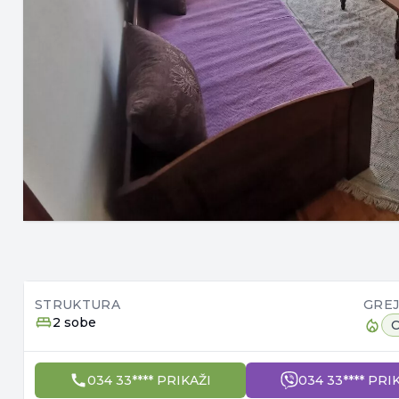
STRUKTURA
GRE
2 sobe
C
034 33**** PRIKAŽI
034 33**** PRI