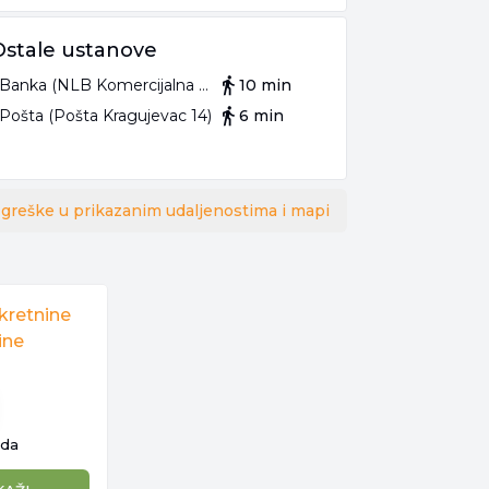
Ostale ustanove
Banka (NLB Komercijalna banka)
10 min
Pošta (Pošta Kragujevac 14)
6 min
 greške u prikazanim udaljenostima i mapi
kretnine
ine
ida