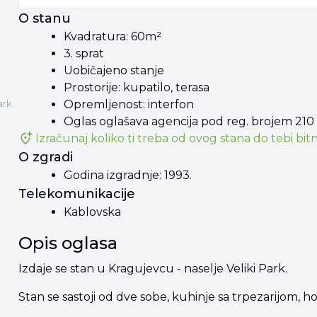
O stanu
Kvadratura: 60m²
3. sprat
Uobičajeno stanje
Prostorije: kupatilo, terasa
Opremljenost: interfon
Park
Oglas oglašava agencija pod reg. brojem 210
Izračunaj koliko ti treba od
ovog stana
do tebi bitn
O zgradi
Godina izgradnje: 1993.
Telekomunikacije
Kablovska
Opis oglasa
Izdaje se stan u Kragujevcu - naselje Veliki Park.
Stan se sastoji od dve sobe, kuhinje sa trpezarijom, ho