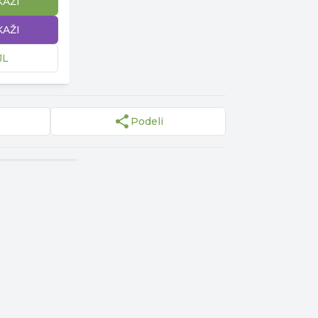
KAŽI
KAŽI
JL
Podeli
▾