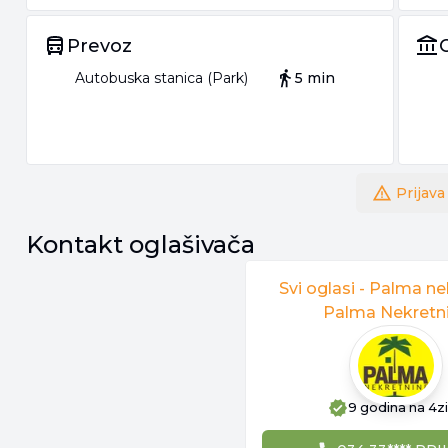
Prevoz
Autobuska stanica (Park)
5 min
Prijava
Kontakt oglašivača
Svi oglasi -
Palma ne
Palma Nekretn
9 godina
na 4z