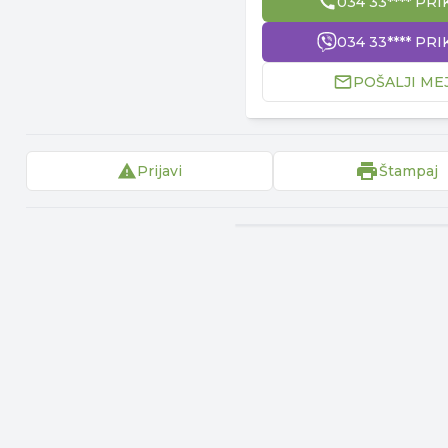
034 33**** PRI
034 33**** PRI
POŠALJI ME
Prijavi
Štampaj
▾
Reklama