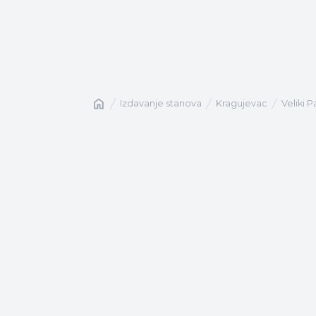
Naslovna
izdavanje stanova
Kragujevac
Veliki 