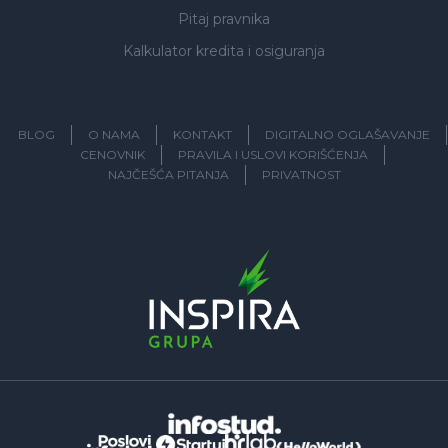
Pitaj pravnika
Kalkulator kredita i osiguranja
BLOG
O NAMA
KONTAKT
DIGITALNO OGLAŠAVANJE
CENOVNIK
PRAVILA I USLOVI KORIŠĆENJA
NAJČEŠĆA PITANJA
PRIVATNOST