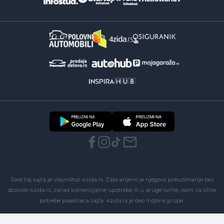
Sadržaj sajta je vlasništvo 4zida.rs. Zabranjeno je njegovo preuzimanje bez
dozvole 4zida.rs, zarad komercijalne upotrebe ili u druge svrhe, osim za lične
potrebe posetilaca sajta.
4zida.rs
je deo
Inspira grupe
.