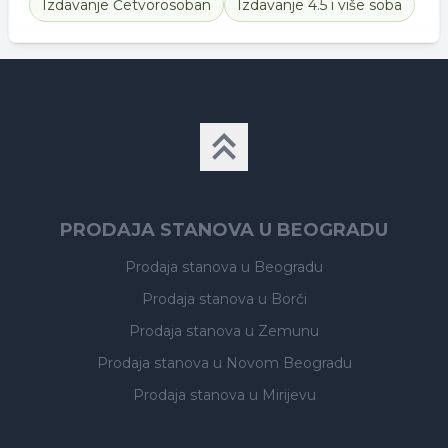
Izdavanje
Četvorosoban
Izdavanje
4.5 i više soba
PRODAJA STANOVA U BEOGRADU
Prodaja stanova
u Beogradu
Prodaja stanova
u Borči
Prodaja stanova
u Zemunu
Prodaja stanova
u Novom Beogradu
Prodaja stanova
u Mirijevu