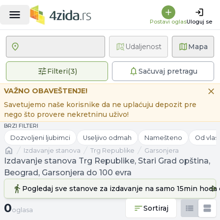
Postavi oglas
Uloguj se
Udaljenost
Mapa
3 primenjena filtera
Filteri
(
3
)
Sačuvaj pretragu
VAŽNO OBAVEŠTENJE!
Savetujemo naše korisnike da ne uplaćuju depozit pre
nego što provere nekretninu uživo!
BRZI FILTERI
Dozvoljeni ljubimci
Useljivo odmah
Namešteno
Od vlas
Naslovna
izdavanje stanova
Trg Republike
Garsonjera
Izdavanje stanova Trg Republike, Stari Grad opština,
Beograd, Garsonjera do 100 evra
Pogledaj sve stanove
za izdavanje
na samo 15min hoda 
0 oglasa
0
Sortiraj
oglasa