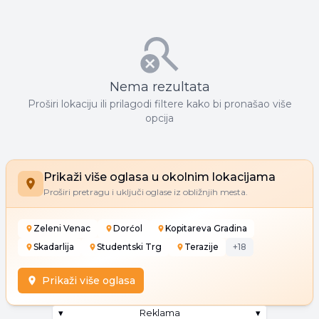
Nema rezultata
Proširi lokaciju ili prilagodi filtere kako bi pronašao više
opcija
Prikaži više oglasa u okolnim lokacijama
Proširi pretragu i uključi oglase iz obližnjih mesta.
Zeleni Venac
Dorćol
Kopitareva Gradina
Skadarlija
Studentski Trg
Terazije
+
18
Prikaži više oglasa
▾
Reklama
▾