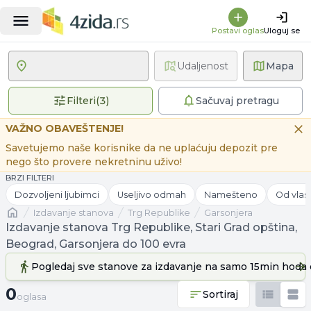
Postavi oglas
Uloguj se
Udaljenost
Mapa
3 primenjena filtera
Filteri
(
3
)
Sačuvaj pretragu
VAŽNO OBAVEŠTENJE!
Savetujemo naše korisnike da ne uplaćuju depozit pre
nego što provere nekretninu uživo!
BRZI FILTERI
Dozvoljeni ljubimci
Useljivo odmah
Namešteno
Od vlas
Naslovna
izdavanje stanova
Trg Republike
Garsonjera
Izdavanje stanova Trg Republike, Stari Grad opština,
Beograd, Garsonjera do 100 evra
Pogledaj sve stanove
za izdavanje
na samo 15min hoda 
0 oglasa
0
Sortiraj
oglasa