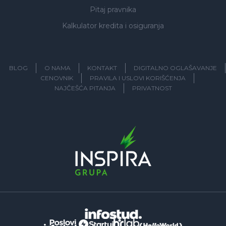
Pitaj pravnika
Kalkulator kredita i osiguranja
BLOG
O NAMA
KONTAKT
DIGITALNO OGLAŠAVANJE
CENOVNIK
PRAVILA I USLOVI KORIŠĆENJA
NAJČEŠĆA PITANJA
PRIVATNOST