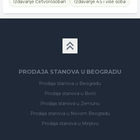
Izdavanje
Četvorosoban
Izdavanje
4.5 i više soba
PRODAJA STANOVA U BEOGRADU
Prodaja stanova
u Beogradu
Prodaja stanova
u Borči
Prodaja stanova
u Zemunu
Prodaja stanova
u Novom Beogradu
Prodaja stanova
u Mirijevu