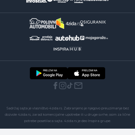
Sadržaj sajta je vlasništvo 4zida.rs. Zabranjeno je njegovo preuzimanje bez
dozvole 4zida.rs, zarad komercijalne upotrebe ili u druge svrhe, osim za lične
potrebe posetilaca sajta.
4zida.rs
je deo
Inspira grupe
.