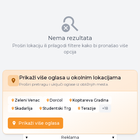
Nema rezultata
Proširi lokaciju ili prilagodi filtere kako bi pronašao više
opcija
Prikaži više oglasa u okolnim lokacijama
Proširi pretragu i uključi oglase iz obližnjih mesta.
Zeleni Venac
Dorćol
Kopitareva Gradina
Skadarlija
Studentski Trg
Terazije
+
18
Prikaži više oglasa
▾
Reklama
▾