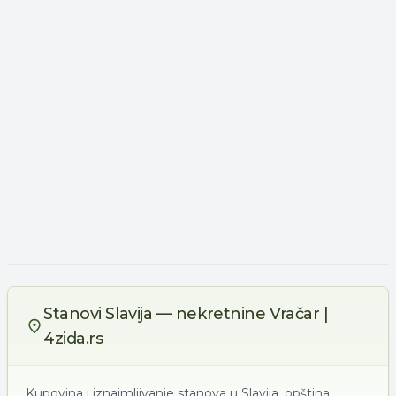
Stanovi Slavija — nekretnine Vračar |
4zida.rs
Kupovina i iznajmljivanje stanova u Slavija, opština