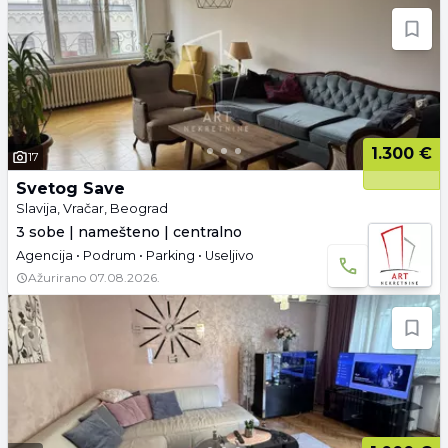
1.300 €
17
Svetog Save
Slavija, Vračar, Beograd
3 sobe | namešteno | centralno
Agencija • Podrum • Parking • Useljivo
Ažurirano
07.08.2026.