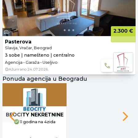
2.300 €
7
Pasterova
Slavija, Vračar, Beograd
3 sobe | namešteno | centralno
Agencija • Garaža • Useljivo
Ažurirano
24.07.2026.
Ponuda agencija u Beogradu
BEOCITY NEKRETNINE
Previous slide
Next 
11 godina
na 4zida