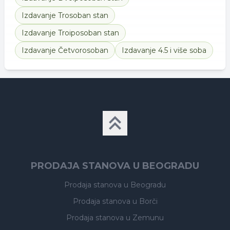
Izdavanje
Trosoban stan
Izdavanje
Troiposoban stan
Izdavanje
Četvorosoban
Izdavanje
4.5 i više soba
PRODAJA STANOVA U BEOGRADU
Prodaja stanova
u Beogradu
Prodaja stanova
u Borči
Prodaja stanova
u Zemunu