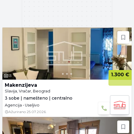
1.300 €
13
Makenzijeva
Slavija, Vračar, Beograd
3 sobe | namešteno | centralno
Agencija • Useljivo
Ažurirano
25.07.2026.