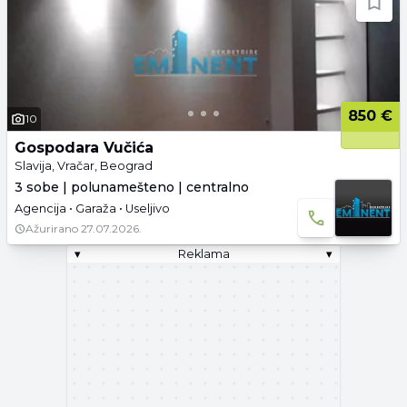
850 €
10
Gospodara Vučića
Slavija, Vračar, Beograd
3 sobe | polunamešteno | centralno
Agencija • Garaža • Useljivo
Ažurirano
27.07.2026.
▾
Reklama
▾