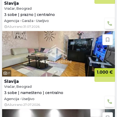
Slavija
Vračar, Beograd
3 sobe | prazno | centralno
Agencija • Garaža • Useljivo
Ažurirano
31.07.2026.
1.000 €
21
Slavija
Vračar, Beograd
3 sobe | namešteno | centralno
Agencija • Useljivo
Ažurirano
27.07.2026.