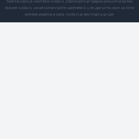
Sadržaj sajta je vlasništvo 4zida.rs. Zabranjeno je njegovo preuzimanje bez
dozvole 4zida.rs, zarad komercijalne upotrebe ili u druge svrhe, osim za lične
potrebe posetilaca sajta.
4zida.rs
je deo
Inspira grupe
.