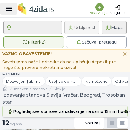
Postavi oglas
Uloguj se
Udaljenost
Mapa
2 primenjena filtera
Filteri
(
2
)
Sačuvaj pretragu
VAŽNO OBAVEŠTENJE!
Savetujemo naše korisnike da ne uplaćuju depozit pre
nego što provere nekretninu uživo!
BRZI FILTERI
Dozvoljeni ljubimci
Useljivo odmah
Namešteno
Od vlas
Naslovna
izdavanje stanova
Slavija
Izdavanje stanova Slavija, Vračar, Beograd, Trosoban
stan
Pogledaj sve stanove
za izdavanje
na samo 15min hoda 
12 oglasa
12
Sortiraj
oglasa