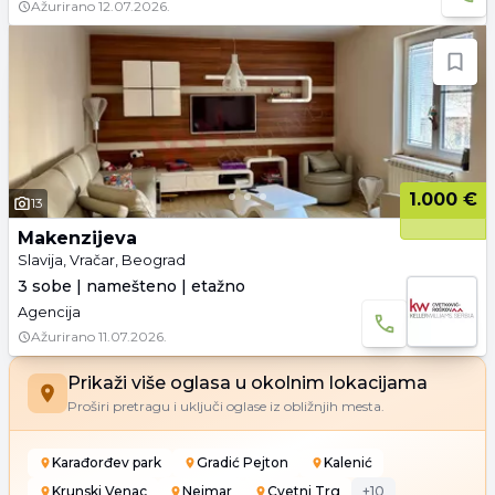
Ažurirano
12.07.2026.
1.000 €
13
Makenzijeva
Slavija, Vračar, Beograd
3 sobe | namešteno | etažno
Agencija
Ažurirano
11.07.2026.
Prikaži više oglasa u okolnim lokacijama
Proširi pretragu i uključi oglase iz obližnjih mesta.
Karađorđev park
Gradić Pejton
Kalenić
Krunski Venac
Neimar
Cvetni Trg
+
10