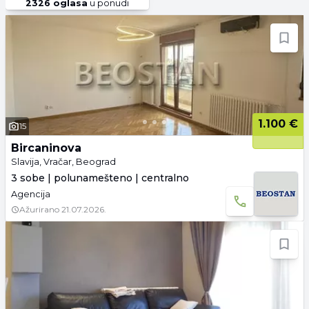
2326
oglasa
u ponudi
1.100 €
15
Bircaninova
Slavija, Vračar, Beograd
3 sobe | polunamešteno | centralno
Agencija
Ažurirano
21.07.2026.