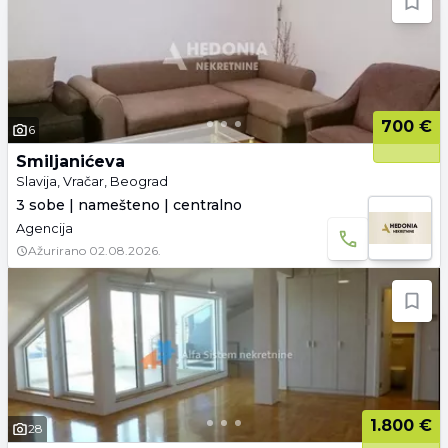
700 €
6
Smiljanićeva
Slavija, Vračar, Beograd
3 sobe | namešteno | centralno
Agencija
Ažurirano
02.08.2026.
1.800 €
28