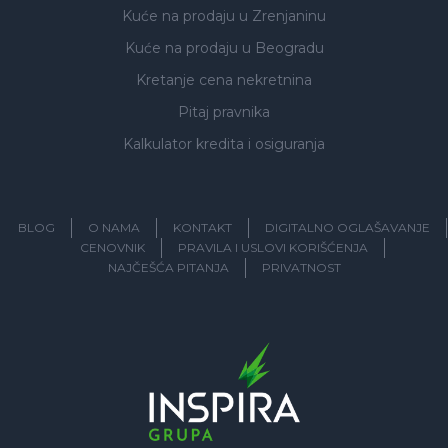
Kuće na prodaju
u Zrenjaninu
Kuće na prodaju
u Beogradu
Kretanje cena nekretnina
Pitaj pravnika
Kalkulator kredita i osiguranja
BLOG
O NAMA
KONTAKT
DIGITALNO OGLAŠAVANJE
CENOVNIK
PRAVILA I USLOVI KORIŠĆENJA
NAJČEŠĆA PITANJA
PRIVATNOST