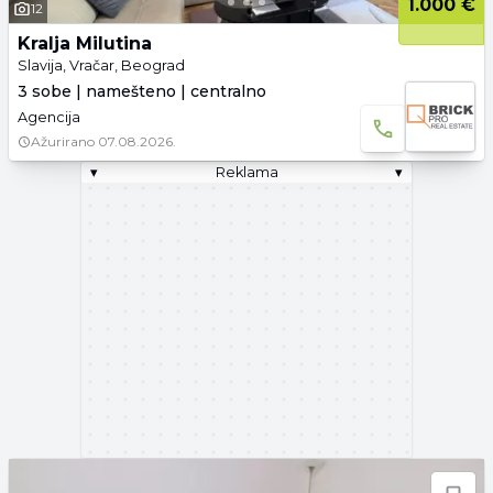
1.000 €
12
Kralja Milutina
Slavija, Vračar, Beograd
3 sobe | namešteno | centralno
Agencija
Ažurirano
07.08.2026.
▾
Reklama
▾