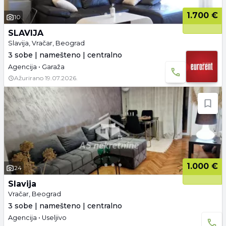
1.700 €
10
SLAVIJA
Slavija, Vračar, Beograd
3 sobe | namešteno | centralno
Agencija • Garaža
Ažurirano
19.07.2026.
1.000 €
24
Slavija
Vračar, Beograd
3 sobe | namešteno | centralno
Agencija • Useljivo