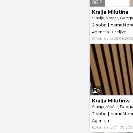
10
Kralja Milutina
Slavija, Vračar, Beog
2 sobe | namešteno
Agencija • Useljivo
Ažurirano
05.08.2026
7
Kralja Milutinw
Slavija, Vračar, Beog
2 sobe | namešteno
Agencija
Ažurirano
04.08.202