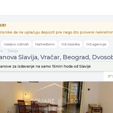
JE!
isnike da ne uplaćuju depozit pre nego što provere nekretnin
Useljivo odmah
Namešteno
Od vlasnika
Od agencije
va
Slavija
anova Slavija, Vračar, Beograd, Dvoso
stanove
za izdavanje
na samo 15min hoda od
Slavije