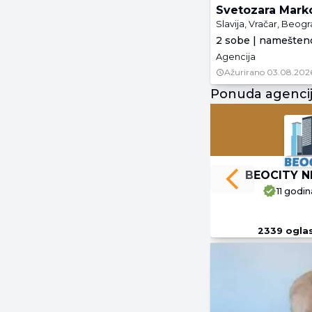
Svetozara Mark
Slavija, Vračar, Beog
2 sobe | namešteno
Agencija
Ažurirano
03.08.202
Ponuda agenci
BEOCITY N
Previous slide
11 godin
2339
ogla