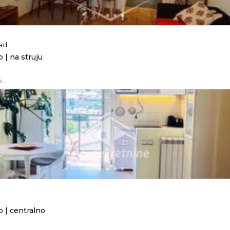
rad
 | na struju
.
 | centralno