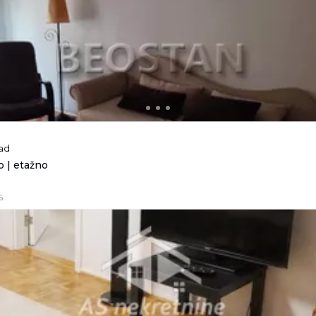
rad
 | etažno
6.