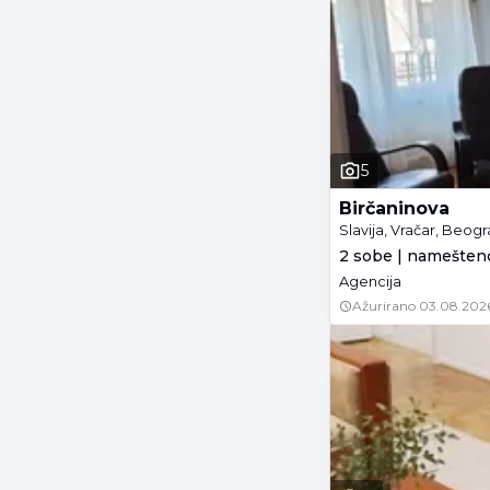
5
Birčaninova
Slavija, Vračar, Beog
2 sobe | namešteno
Agencija
Ažurirano
03.08.202