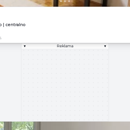
 | centralno
6.
▾
Reklama
▾