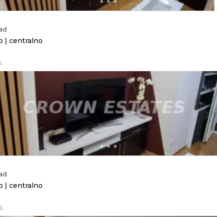
rad
 | centralno
.
rad
 | centralno
6.