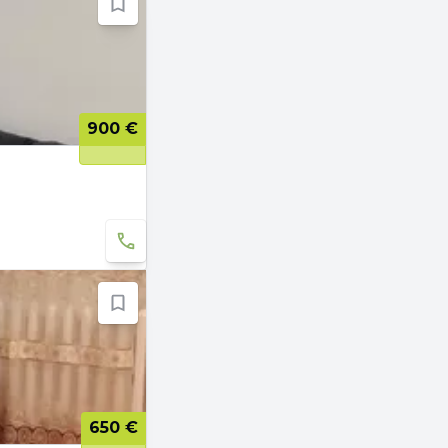
900 €
650 €