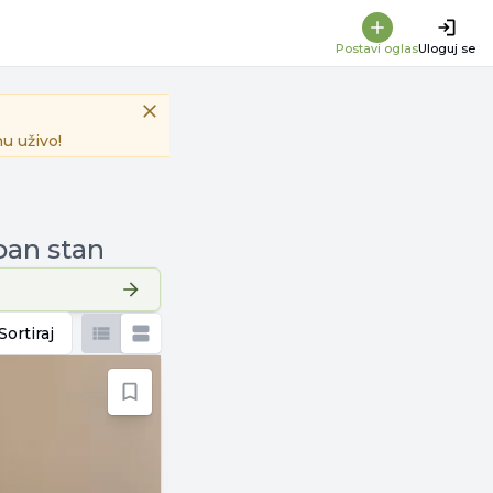
Postavi oglas
Uloguj se
u uživo!
ban stan
Sortiraj