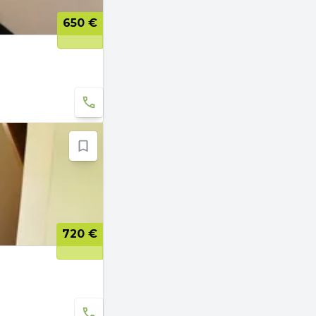
650 €
720 €