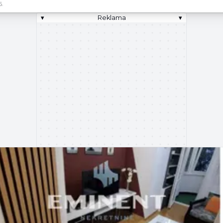
6.
▾
Reklama
▾