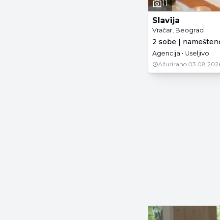
11
Slavija
Vračar, Beograd
2 sobe | namešteno
Agencija • Useljivo
Ažurirano
03.08.202