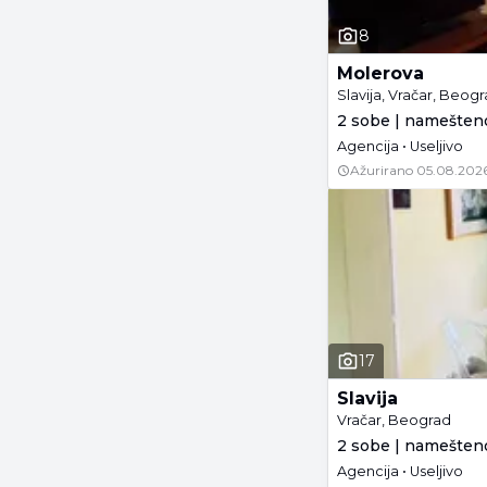
8
Molerova
Slavija, Vračar, Beog
2 sobe | namešteno
Agencija • Useljivo
Ažurirano
05.08.2026
17
Slavija
Vračar, Beograd
2 sobe | namešteno
Agencija • Useljivo