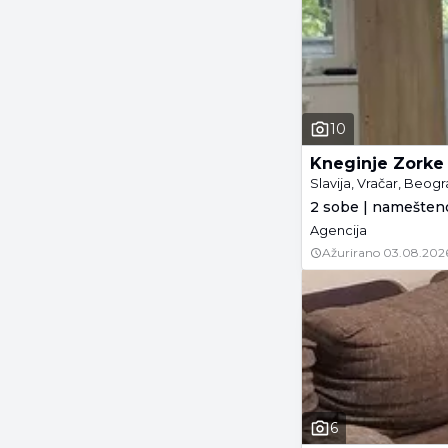
10
Kneginje Zorke
Slavija, Vračar, Beog
2 sobe | namešteno
Agencija
Ažurirano
03.08.202
6