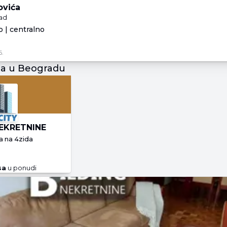
ovića
rad
 | centralno
6.
ja u Beogradu
EKRETNINE
a
na 4zida
sa
u ponudi