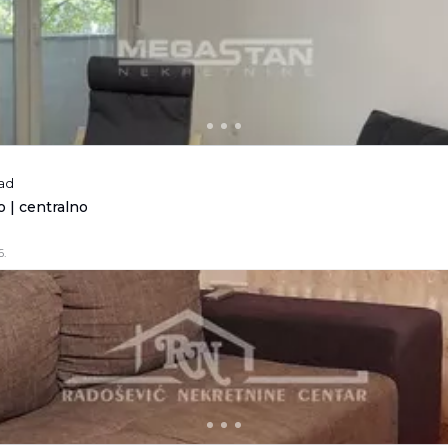
rad
 | centralno
6.