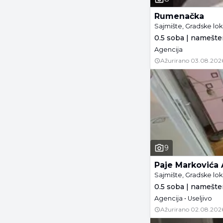
Rumenačka
Sajmište, Gradske lok
0.5 soba | namešte
Agencija
Ažurirano
03.08.202
9
Paje Markovića
Sajmište, Gradske lok
0.5 soba | namešte
Agencija • Useljivo
Ažurirano
02.08.202