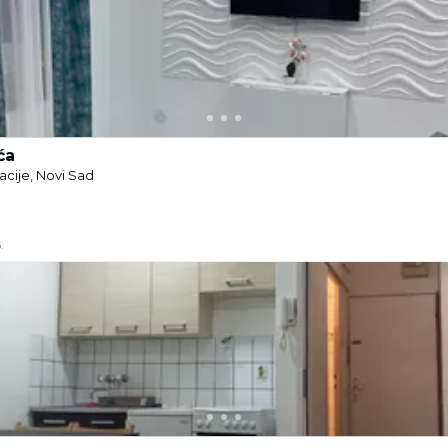
ća
acije, Novi Sad
.