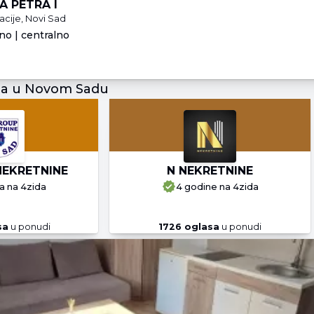
A PETRA I
acije, Novi Sad
no | centralno
ja u Novom Sadu
NEKRETNINE
N NEKRETNINE
a
na 4zida
4 godine
na 4zida
sa
u ponudi
1726
oglasa
u ponudi