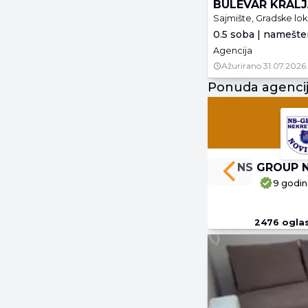
BULEVAR KRALJ
Sajmište, Gradske lok
0.5 soba | namešte
Agencija
Ažurirano
31.07.2026.
Ponuda agenci
NS GROUP 
Previous slide
9 godin
2476
ogla