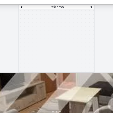
▾
Reklama
▾