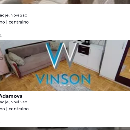
acije, Novi Sad
no | centralno
6.
 Adamova
acije, Novi Sad
no | centralno
6.