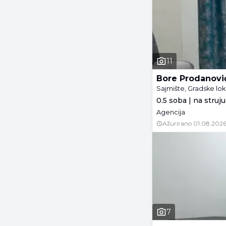
11
Bore Prodanovi
Sajmište, Gradske lok
0.5 soba | na struju
Agencija
Ažurirano
01.08.2026
7