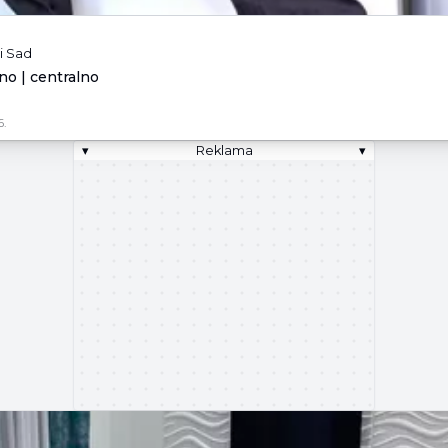
i Sad
no | centralno
6.
▾
Reklama
▾