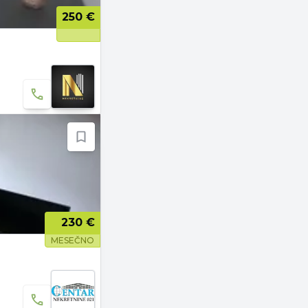
250 €
230 €
MESEČNO