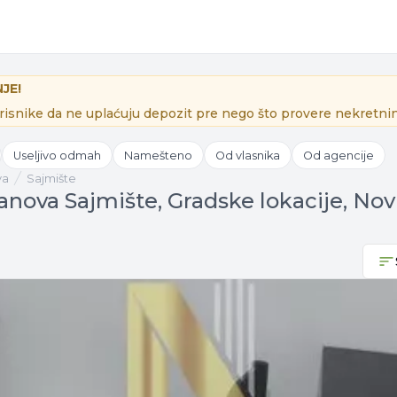
JE!
isnike da ne uplaćuju depozit pre nego što provere nekretnin
Useljivo odmah
Namešteno
Od vlasnika
Od agencije
va
Sajmište
anova Sajmište, Gradske lokacije, Nov