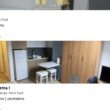
i Sad
eno
6.
etra I
acije, Novi Sad
no | centralno
6.