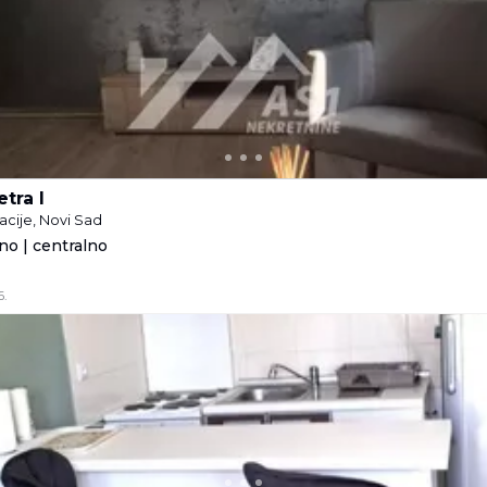
etra I
acije, Novi Sad
no | centralno
6.