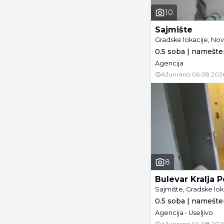
10
Sajmište
Gradske lokacije, Nov
0.5 soba | namešt
Agencija
Ažurirano
06.08.202
8
Bulevar Kralja P
Sajmište, Gradske lok
0.5 soba | namešte
Agencija • Useljivo
Ažurirano
04.08.202