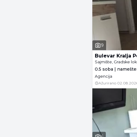
9
Bulevar Kralja P
Sajmište, Gradske lok
0.5 soba | namešte
Agencija
Ažurirano
02.08.202
6