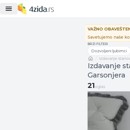
VAŽNO OBAVEŠTEN
Savetujemo naše kor
BRZI FILTERI
Dozvoljeni ljubimci
Naslovna
izdavanje stano
Izdavanje st
Garsonjera
21 oglas
21
oglas