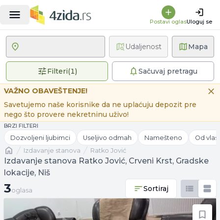
Postavi oglas
Uloguj se
Udaljenost
Mapa
1 primenjen filter
Filteri
(
1
)
Sačuvaj pretragu
VAŽNO OBAVEŠTENJE!
Savetujemo naše korisnike da ne uplaćuju depozit pre
nego što provere nekretninu uživo!
BRZI FILTERI
Dozvoljeni ljubimci
Useljivo odmah
Namešteno
Od vlas
Naslovna
izdavanje stanova
Ratko Jović
Izdavanje stanova Ratko Jović, Crveni Krst, Gradske
lokacije, Niš
3 oglasa
3
Sortiraj
oglasa