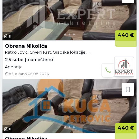
440 €
11
Obrena Nikolića
Ratko Jović, Crveni Krst, Gradske lokacije, Niš
2.5 sobe | namešteno
Agencija
Ažurirano
05.08.2026.
440 €
11
Obrena Nikolića