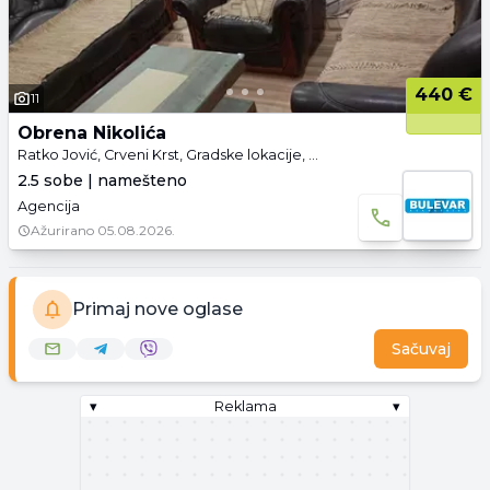
440 €
11
Obrena Nikolića
Ratko Jović, Crveni Krst, Gradske lokacije, Niš
2.5 sobe | namešteno
Agencija
Ažurirano
05.08.2026.
Primaj nove oglase
Sačuvaj
▾
Reklama
▾