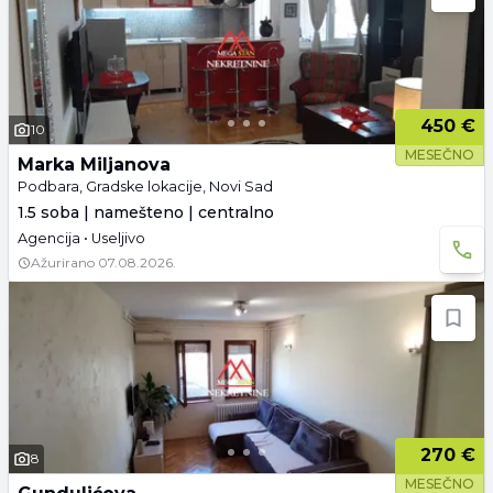
450 €
10
MESEČNO
Marka Miljanova
Podbara, Gradske lokacije, Novi Sad
1.5 soba | namešteno | centralno
Agencija • Useljivo
Ažurirano
07.08.2026.
270 €
8
MESEČNO