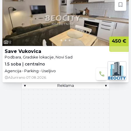
450 €
12
Save Vukovica
Podbara, Gradske lokacije, Novi Sad
1.5 soba | centralno
Agencija • Parking • Useljivo
Ažurirano
07.08.2026.
▾
Reklama
▾