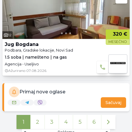
320 €
12
MESEČNO
Jug Bogdana
Podbara, Gradske lokacije, Novi Sad
1.5 soba | namešteno | na gas
Agencija • Useljivo
Ažurirano
07.08.2026.
Primaj nove oglase
Sačuvaj
1
2
3
4
5
6