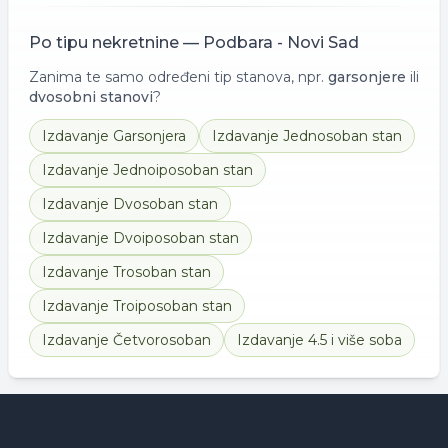
Po tipu nekretnine —
Podbara - Novi Sad
Zanima te samo određeni tip stanova, npr.
garsonjere
ili
dvosobni stanovi
?
Izdavanje
Garsonjera
Izdavanje
Jednosoban stan
Izdavanje
Jednoiposoban stan
Izdavanje
Dvosoban stan
Izdavanje
Dvoiposoban stan
Izdavanje
Trosoban stan
Izdavanje
Troiposoban stan
Izdavanje
Četvorosoban
Izdavanje
4.5 i više soba