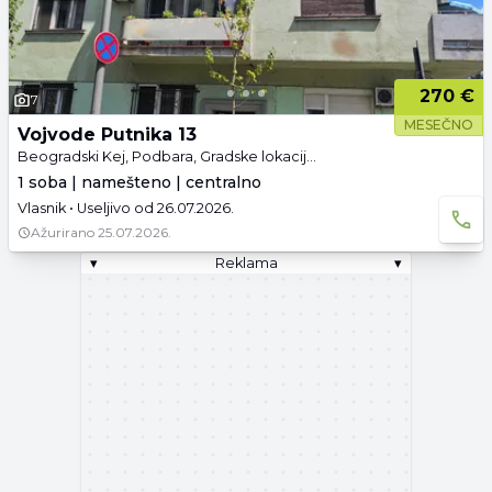
270 €
7
MESEČNO
Vojvode Putnika 13
Beogradski Kej, Podbara, Gradske lokacije, Novi Sad
1 soba | namešteno | centralno
Vlasnik • Useljivo od 26.07.2026.
Ažurirano
25.07.2026.
▾
Reklama
▾