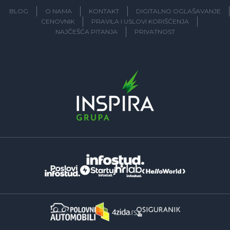
BLOG
O NAMA
KONTAKT
DIGITALNO OGLAŠAVANJE
CENOVNIK
PRAVILA I USLOVI KORIŠĆENJA
NAJČEŠĆA PITANJA
PRIVATNOST