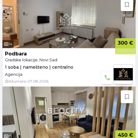
300 €
14
Podbara
Gradske lokacije, Novi Sad
1 soba | namešteno | centralno
Agencija
Ažurirano
07.08.2026.
450 €
13