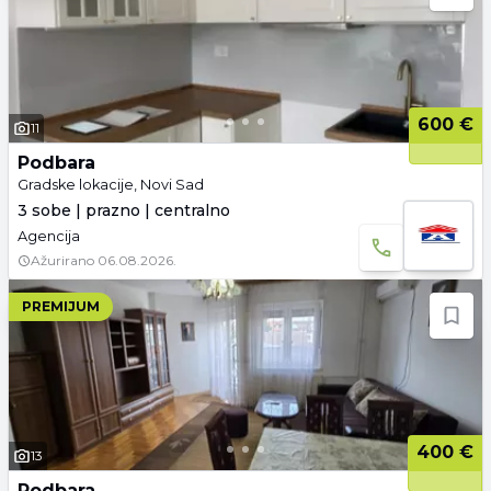
600 €
11
Podbara
Gradske lokacije, Novi Sad
3 sobe | prazno | centralno
Agencija
Ažurirano
06.08.2026.
PREMIJUM
400 €
13
Podbara