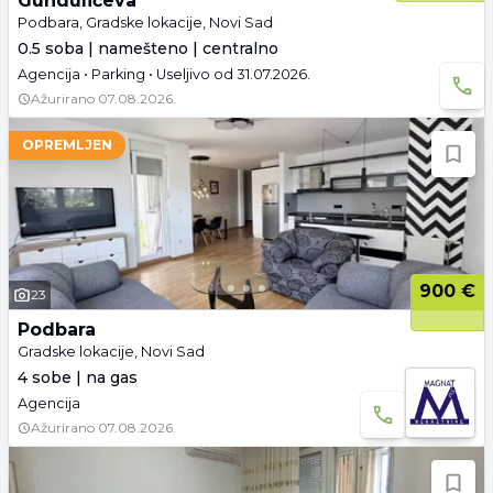
Gundulićeva
Podbara, Gradske lokacije, Novi Sad
0.5 soba | namešteno | centralno
Agencija • Parking • Useljivo od 31.07.2026.
Ažurirano
07.08.2026.
OPREMLJEN
900 €
23
Podbara
Gradske lokacije, Novi Sad
4 sobe | na gas
Agencija
Ažurirano
07.08.2026.