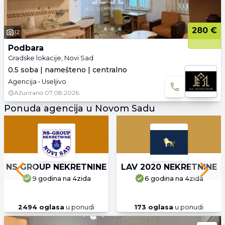
280 €
12
Podbara
Gradske lokacije, Novi Sad
0.5 soba | namešteno | centralno
Agencija • Useljivo
Ažurirano
07.08.2026.
Ponuda agencija u Novom Sadu
NS GROUP NEKRETNINE
LAV 2020 NEKRETNINE
Previous slide
Next 
9 godina
na 4zida
6 godina
na 4zida
2494
oglasa
u ponudi
173
oglasa
u ponudi