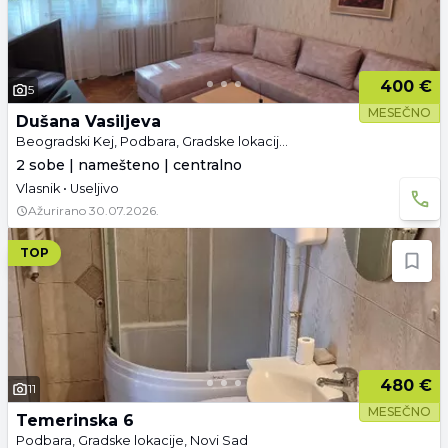
400 €
5
MESEČNO
Dušana Vasiljeva
Beogradski Kej, Podbara, Gradske lokacije, Novi Sad
2 sobe | namešteno | centralno
Vlasnik • Useljivo
Ažurirano
30.07.2026.
TOP
480 €
11
MESEČNO
Temerinska 6
Podbara, Gradske lokacije, Novi Sad