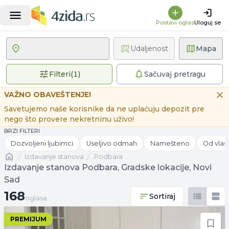
Postavi oglas
Uloguj se
Udaljenost
Mapa
1 primenjen filter
Filteri
(
1
)
Sačuvaj pretragu
VAŽNO OBAVEŠTENJE!
Savetujemo naše korisnike da ne uplaćuju depozit pre
nego što provere nekretninu uživo!
BRZI FILTERI
Dozvoljeni ljubimci
Useljivo odmah
Namešteno
Od vlas
Naslovna
izdavanje stanova
Podbara
Izdavanje stanova Podbara, Gradske lokacije, Novi
Sad
168 oglasa
168
Sortiraj
oglasa
PREMIJUM