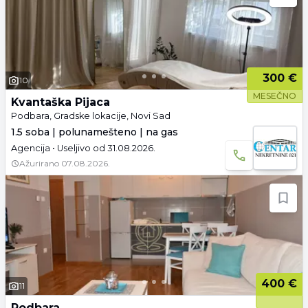
300 €
10
MESEČNO
Kvantaška Pijaca
Podbara, Gradske lokacije, Novi Sad
1.5 soba | polunamešteno | na gas
Agencija • Useljivo od 31.08.2026.
Ažurirano
07.08.2026.
400 €
11
Podbara