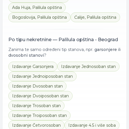
Ada Huja
,
Palilula opština
Bogoslovija
,
Palilula opština
Ćalije
,
Palilula opština
Po tipu nekretnine —
Palilula opština - Beograd
Zanima te samo određeni tip stanova, npr.
garsonjere
ili
dvosobni stanovi
?
Izdavanje
Garsonjera
Izdavanje
Jednosoban stan
Izdavanje
Jednoiposoban stan
Izdavanje
Dvosoban stan
Izdavanje
Dvoiposoban stan
Izdavanje
Trosoban stan
Izdavanje
Troiposoban stan
Izdavanje
Četvorosoban
Izdavanje
4.5 i više soba