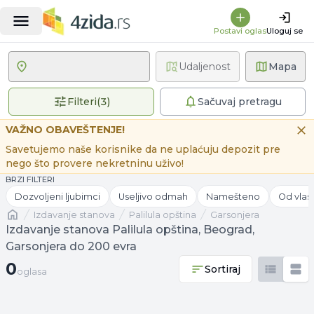
Postavi oglas
Uloguj se
Udaljenost
Mapa
3 primenjena filtera
Filteri
(
3
)
Sačuvaj pretragu
VAŽNO OBAVEŠTENJE!
Savetujemo naše korisnike da ne uplaćuju depozit pre
nego što provere nekretninu uživo!
BRZI FILTERI
Dozvoljeni ljubimci
Useljivo odmah
Namešteno
Od vlas
Naslovna
izdavanje stanova
Palilula opština
Garsonjera
Izdavanje stanova Palilula opština, Beograd,
Garsonjera do 200 evra
0 oglasa
0
Sortiraj
oglasa