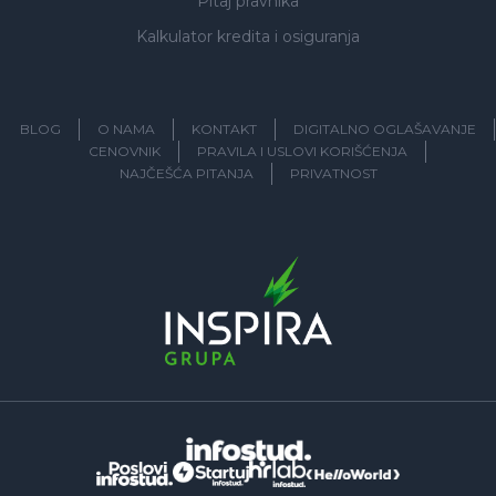
Pitaj pravnika
Kalkulator kredita i osiguranja
BLOG
O NAMA
KONTAKT
DIGITALNO OGLAŠAVANJE
CENOVNIK
PRAVILA I USLOVI KORIŠĆENJA
NAJČEŠĆA PITANJA
PRIVATNOST