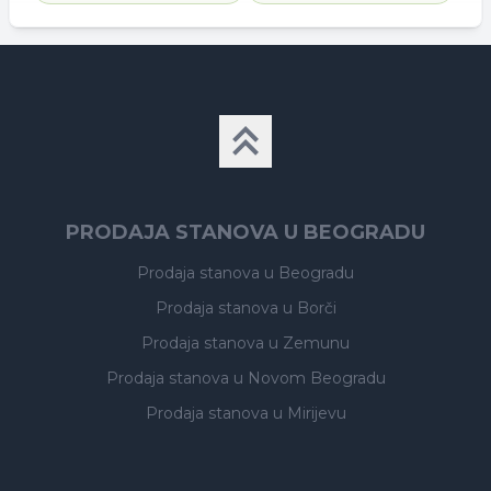
PRODAJA STANOVA U BEOGRADU
Prodaja stanova
u Beogradu
Prodaja stanova
u Borči
Prodaja stanova
u Zemunu
Prodaja stanova
u Novom Beogradu
Prodaja stanova
u Mirijevu