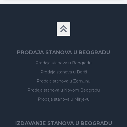
PRODAJA STANOVA U BEOGRADU
Prodaja stanova
u Beogradu
Prodaja stanova
u Borči
Prodaja stanova
u Zemunu
Prodaja stanova
u Novom Beogradu
Prodaja stanova
u Mirijevu
IZDAVANJE STANOVA U BEOGRADU