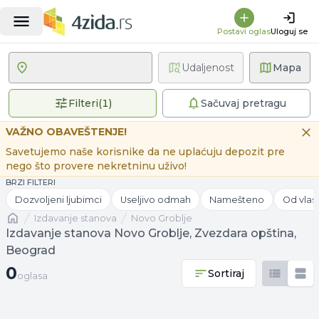
Postavi oglas
Uloguj se
Udaljenost
Mapa
1 primenjen filter
Filteri
(
1
)
Sačuvaj pretragu
VAŽNO OBAVEŠTENJE!
Savetujemo naše korisnike da ne uplaćuju depozit pre
nego što provere nekretninu uživo!
BRZI FILTERI
Dozvoljeni ljubimci
Useljivo odmah
Namešteno
Od vlas
Naslovna
izdavanje stanova
Novo Groblje
Izdavanje stanova Novo Groblje, Zvezdara opština,
Beograd
0 oglasa
0
Sortiraj
oglasa