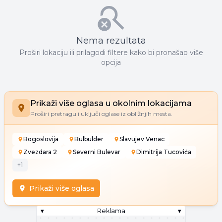
Nema rezultata
Proširi lokaciju ili prilagodi filtere kako bi pronašao više
opcija
Prikaži više oglasa u okolnim lokacijama
Proširi pretragu i uključi oglase iz obližnjih mesta.
Bogoslovija
Bulbulder
Slavujev Venac
Zvezdara 2
Severni Bulevar
Dimitrija Tucovića
+
1
Prikaži više oglasa
▾
Reklama
▾