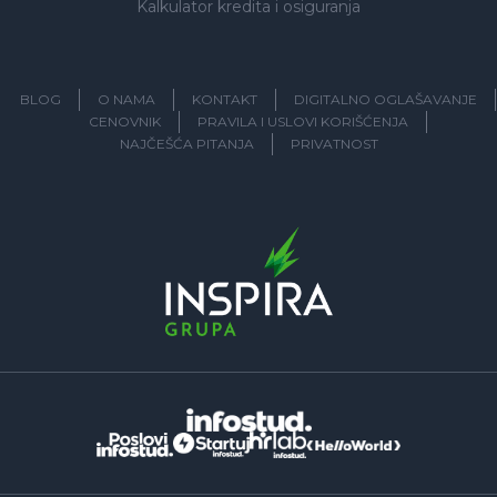
Kalkulator kredita i osiguranja
BLOG
O NAMA
KONTAKT
DIGITALNO OGLAŠAVANJE
CENOVNIK
PRAVILA I USLOVI KORIŠĆENJA
NAJČEŠĆA PITANJA
PRIVATNOST