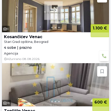
1.100 €
9
Kosančićev Venac
Stari Grad opština, Beograd
4 sobe | prazno
Agencija
Ažurirano
08.08.2026.
600 €
18
Topličin Venac