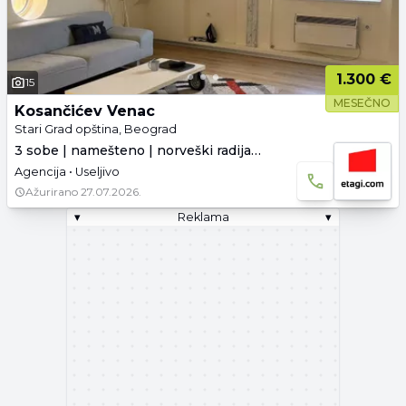
1.300 €
15
MESEČNO
Kosančićev Venac
Stari Grad opština, Beograd
3 sobe | namešteno | norveški radijatori
Agencija • Useljivo
Ažurirano
27.07.2026.
▾
Reklama
▾