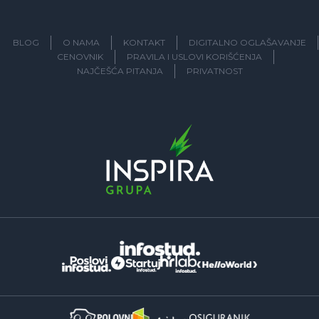
BLOG
O NAMA
KONTAKT
DIGITALNO OGLAŠAVANJE
CENOVNIK
PRAVILA I USLOVI KORIŠĆENJA
NAJČEŠĆA PITANJA
PRIVATNOST