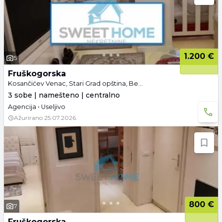
1.200 €
5
Fruškogorska
Kosančićev Venac, Stari Grad opština, Beograd
3 sobe | namešteno | centralno
Agencija • Useljivo
Ažurirano
25.07.2026.
800 €
7
Fruškogorska