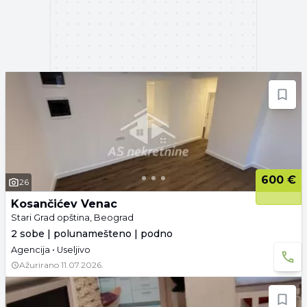
600 €
26
Kosančićev Venac
Stari Grad opština, Beograd
2 sobe | polunamešteno | podno
Agencija • Useljivo
Ažurirano
11.07.2026.