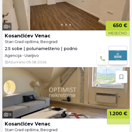
650 €
6
MESEČNO
Kosančićev Venac
Stari Grad opština, Beograd
2.5 sobe | polunamešteno | podno
Agencija • Useljivo
Ažurirano
05.08.2026.
1.200 €
13
Kosančićev Venac
Stari Grad opština, Beograd