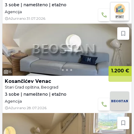
3 sobe | namešteno | etažno
Agencija
Ažurirano
31.07.2026.
1.200 €
15
Kosančićev Venac
Stari Grad opština, Beograd
3 sobe | namešteno | etažno
Agencija
Ažurirano
28.07.2026.