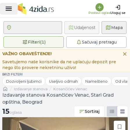
Postavi oglas
Uloguj se
Udaljenost
Mapa
1 primenjen filter
Filteri
(
1
)
Sačuvaj pretragu
VAŽNO OBAVEŠTENJE!
Savetujemo naše korisnike da ne uplaćuju depozit pre
nego što provere nekretninu uživo!
BRZI FILTERI
Dozvoljeni ljubimci
Useljivo odmah
Namešteno
Od vlas
Naslovna
izdavanje stanova
Kosančićev Venac
Izdavanje stanova Kosančićev Venac, Stari Grad
opština, Beograd
15 oglasa
15
Sortiraj
oglasa