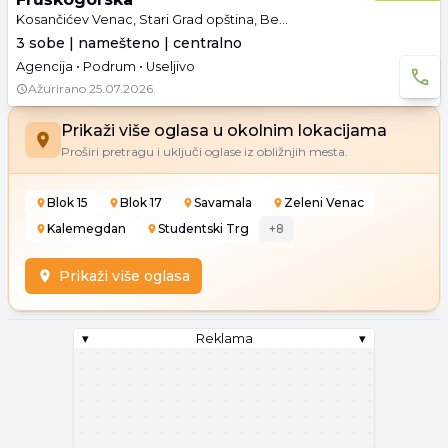
Kosančićev Venac, Stari Grad opština, Beograd
3 sobe | namešteno | centralno
Agencija • Podrum • Useljivo
Ažurirano
25.07.2026.
Prikaži više oglasa u okolnim lokacijama
Proširi pretragu i uključi oglase iz obližnjih mesta.
Blok 15
Blok 17
Savamala
Zeleni Venac
Kalemegdan
Studentski Trg
+
8
Prikaži više oglasa
▾
Reklama
▾