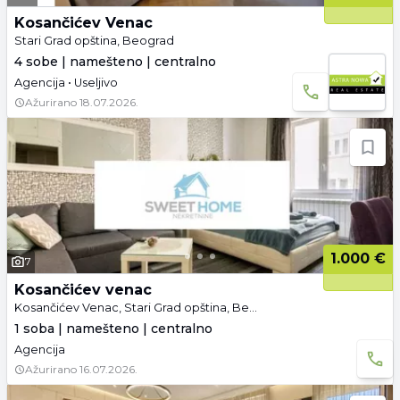
Kosančićev Venac
Stari Grad opština, Beograd
4 sobe | namešteno | centralno
Agencija • Useljivo
Ažurirano
18.07.2026.
1.000 €
7
Kosančićev venac
Kosančićev Venac, Stari Grad opština, Beograd
1 soba | namešteno | centralno
Agencija
Ažurirano
16.07.2026.