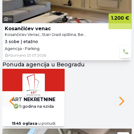
1.200 €
10
Kosančićev venac
Kosančićev Venac, Stari Grad opština, Beograd
3 sobe | etažno
Agencija • Parking
Ažurirano
23.07.2026.
Ponuda agencija u Beogradu
ART NEKRETNINE
Previous slide
Next 
11 godina
na 4zida
1545
oglasa
u ponudi