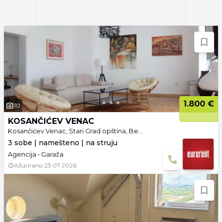
1.800 €
10
KOSANČIĆEV VENAC
Kosančićev Venac, Stari Grad opština, Beograd
3 sobe | namešteno | na struju
Agencija • Garaža
Ažurirano
23.07.2026.