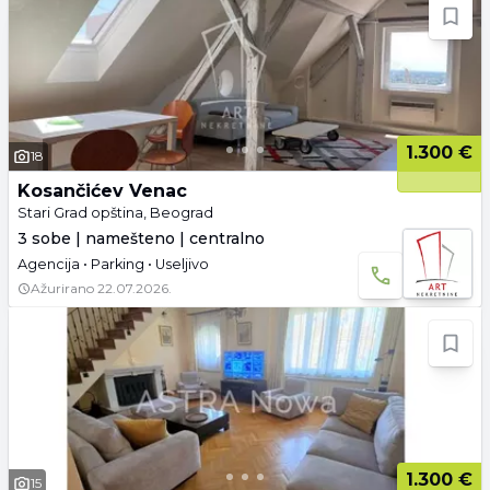
1.300 €
18
Kosančićev Venac
Stari Grad opština, Beograd
3 sobe | namešteno | centralno
Agencija • Parking • Useljivo
Ažurirano
22.07.2026.
1.300 €
15