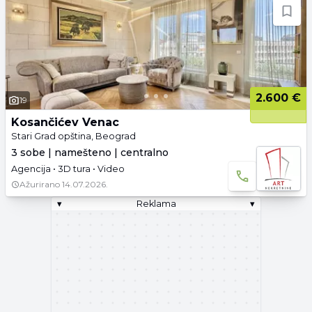
2.600 €
19
Kosančićev Venac
Stari Grad opština, Beograd
3 sobe | namešteno | centralno
Agencija • 3D tura • Video
Ažurirano
14.07.2026.
▾
Reklama
▾