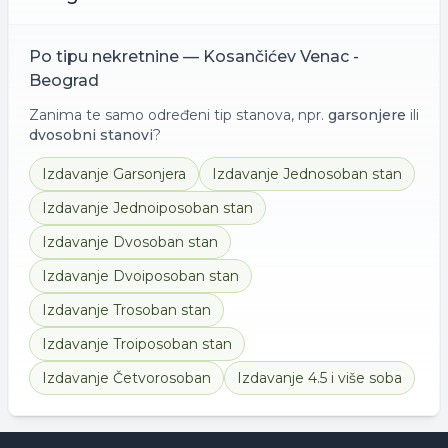
Po tipu nekretnine —
Kosančićev Venac -
Beograd
Zanima te samo određeni tip stanova, npr.
garsonjere
ili
dvosobni stanovi
?
Izdavanje
Garsonjera
Izdavanje
Jednosoban stan
Izdavanje
Jednoiposoban stan
Izdavanje
Dvosoban stan
Izdavanje
Dvoiposoban stan
Izdavanje
Trosoban stan
Izdavanje
Troiposoban stan
Izdavanje
Četvorosoban
Izdavanje
4.5 i više soba