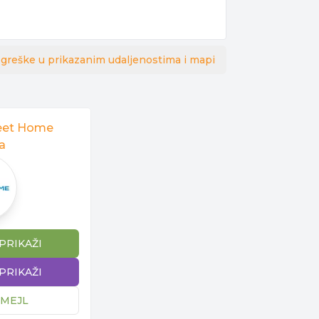
 greške u prikazanim udaljenostima i mapi
eet Home
a
 PRIKAŽI
 PRIKAŽI
 MEJL