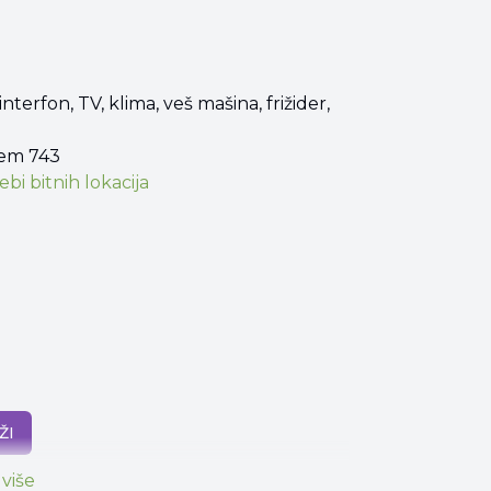
terfon, TV, klima, veš mašina, frižider,
jem 743
ebi bitnih lokacija
ŽI
 više