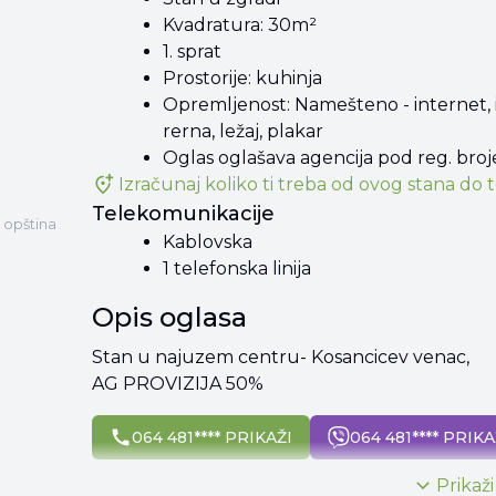
Kvadratura: 30m²
1. sprat
Prostorije: kuhinja
Opremljenost: Namešteno - internet, in
rerna, ležaj, plakar
Oglas oglašava agencija pod reg. bro
Izračunaj koliko ti treba od
ovog stana
do t
Telekomunikacije
d opština
Kablovska
1 telefonska linija
Opis oglasa
Stan u najuzem centru- Kosancicev venac,
AG PROVIZIJA 50%
064 481**** PRIKAŽI
064 481**** PRIKA
Prikaži