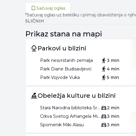
Sačuvaj oglas
*Sačuvaj oglas uz belešku i primaj obaveštenja o nj
SLIČNIH
Prikaz
stana
na mapi
Parkovi u blizini
Park nesvrstanih zemalja
3 min
Park Diane Budisavljević
4 min
Park Vojvode Vuka
5 min
Obeležja kulture u blizini
Stara Narodna biblioteka Srbije
2 min
Crkva Svetog Arhangela Mihaila Saborna crkva
3 min
Spomenik Miki Alasu
3 min