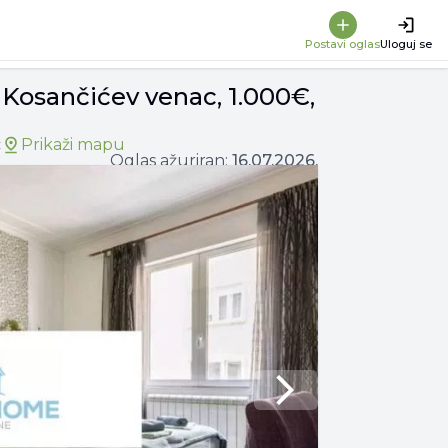
Postavi oglas
Uloguj se
 Kosančićev venac, 1.000€,
c
Prikaži mapu
Oglas ažuriran:
16.07.2026.
Next slide