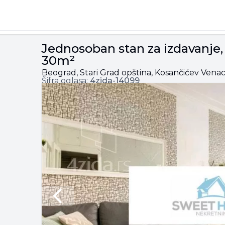
sančićev venac, 1.000€, 30m²
Jednosoban stan za izdavanje,
30m²
Beograd, Stari Grad opština, Kosančićev Vena
Šifra oglasa:
4zida-
14099
Previous slide