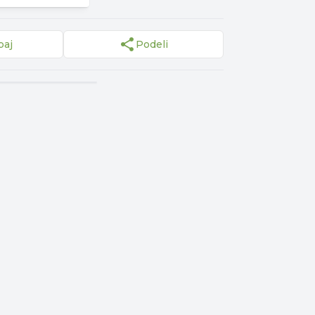
paj
Podeli
a
▾