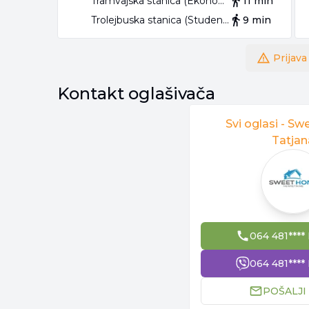
Tramvajska stanica (Ekonomski Fakultet)
11 min
Trolejbuska stanica (Studentski trg)
9 min
Prijava
Kontakt oglašivača
Svi oglasi -
Sw
Tatjan
064 481****
064 481****
POŠALJI