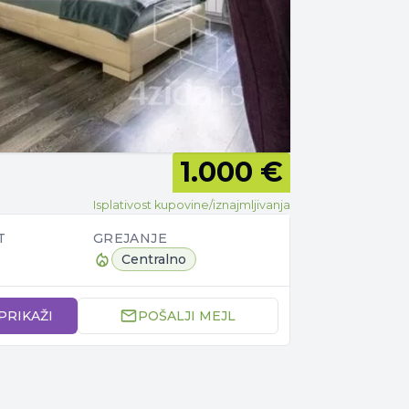
1.000 €
Isplativost kupovine/iznajmljivanja
T
GREJANJE
Centralno
 PRIKAŽI
POŠALJI MEJL