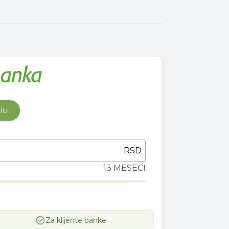
iti
RSD
13 MESECI
Za klijente banke