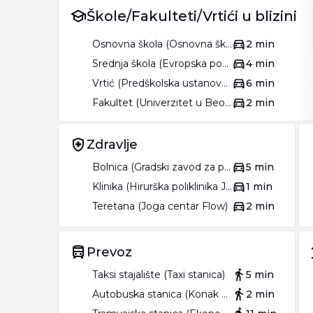
Škole/Fakulteti/Vrtići u blizini
Osnovna škola (Osnovna škola Kralj Petar I)
2 min
Srednja škola (Evropska poslovna škola Beograd)
4 min
Vrtić (Predškolska ustanova Dečiji dani Stari grad)
6 min
Fakultet (Univerzitet u Beogradu Fakultet primenjenih umetnosti)
2 min
Zdravlje
Bolnica (Gradski zavod za plućne bolesti i tuberkulozu)
5 min
Klinika (Hirurška poliklinika Jana)
1 min
Teretana (Joga centar Flow)
2 min
Prevoz
Taksi stajalište (Taxi stanica)
5 min
Autobuska stanica (Konak kneginje Ljubice)
2 min