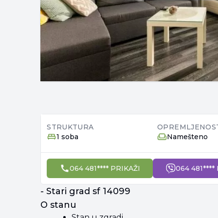
STRUKTURA
OPREMLJENOS
1 soba
Namešteno
064 481**** PRIKAŽI
064 481****
- Stari grad sf 14099
O stanu
Stan u zgradi