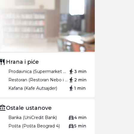
Hrana i piće
Prodavnica (Supermarket Plitvice)
3 min
Restoran (Restoran Nebo i Zemlja)
2 min
Kafana (Kafe Autsajder)
1 min
Ostale ustanove
Banka (UniCredit Bank)
4 min
Pošta (Pošta Beograd 4)
5 min