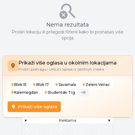
Nema rezultata
Proširi lokaciju ili prilagodi filtere kako bi pronašao više
opcija
Prikaži više oglasa u okolnim lokacijama
Proširi pretragu i uključi oglase iz obližnjih mesta.
Blok 15
Blok 17
Savamala
Zeleni Venac
Kalemegdan
Studentski Trg
+
8
Prikaži više oglasa
▾
Reklama
▾