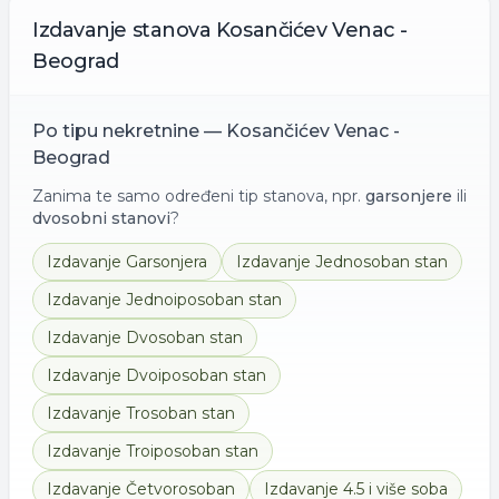
Izdavanje
stanova
Kosančićev Venac -
Beograd
Po tipu nekretnine —
Kosančićev Venac -
Beograd
Zanima te samo određeni tip stanova, npr.
garsonjere
ili
dvosobni stanovi
?
Izdavanje
Garsonjera
Izdavanje
Jednosoban stan
Izdavanje
Jednoiposoban stan
Izdavanje
Dvosoban stan
Izdavanje
Dvoiposoban stan
Izdavanje
Trosoban stan
Izdavanje
Troiposoban stan
Izdavanje
Četvorosoban
Izdavanje
4.5 i više soba