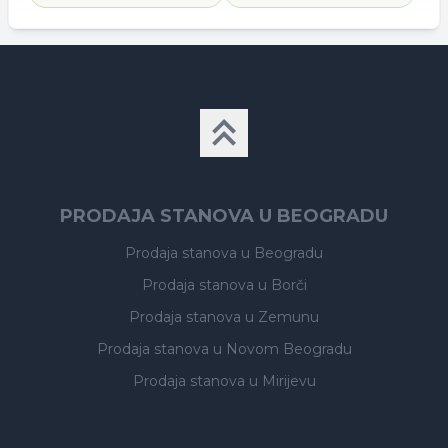
PRODAJA STANOVA U BEOGRADU
Prodaja stanova
u Beogradu
Prodaja stanova
u Borči
Prodaja stanova
u Zemunu
Prodaja stanova
u Novom Beogradu
Prodaja stanova
u Mirijevu