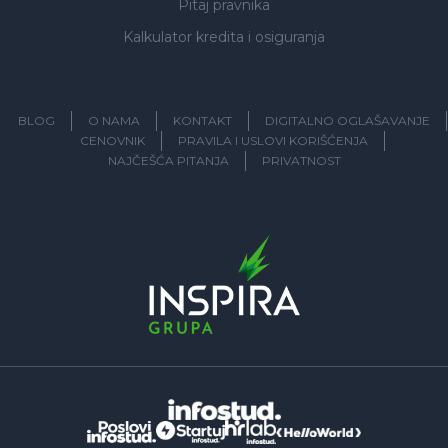
Pitaj pravnika
Kalkulator kredita i osiguranja
BLOG
O NAMA
KONTAKT
DIGITALNO OGLAŠAVANJE
CENOVNIK
PRAVILA I USLOVI KORIŠĆENJA
NAJČEŠĆA PITANJA
PRIVATNOST