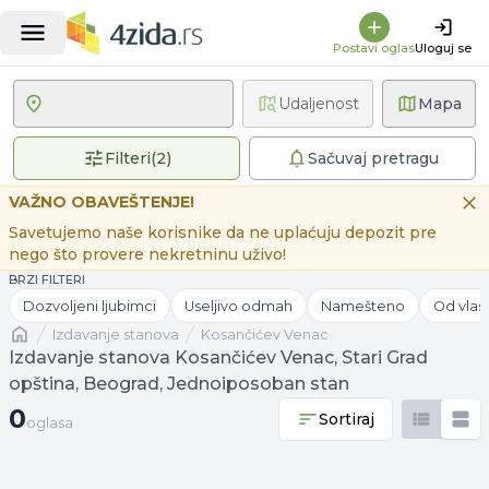
Postavi oglas
Uloguj se
Udaljenost
Mapa
2 primenjena filtera
Filteri
(
2
)
Sačuvaj pretragu
VAŽNO OBAVEŠTENJE!
Savetujemo naše korisnike da ne uplaćuju depozit pre
nego što provere nekretninu uživo!
BRZI FILTERI
Dozvoljeni ljubimci
Useljivo odmah
Namešteno
Od vlas
Naslovna
izdavanje stanova
Kosančićev Venac
Izdavanje stanova Kosančićev Venac, Stari Grad
opština, Beograd, Jednoiposoban stan
0 oglasa
0
Sortiraj
oglasa