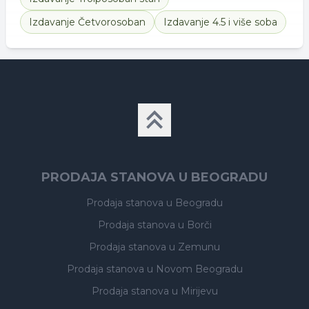
Izdavanje
Četvorosoban
Izdavanje
4.5 i više soba
PRODAJA STANOVA U BEOGRADU
Prodaja stanova
u Beogradu
Prodaja stanova
u Borči
Prodaja stanova
u Zemunu
Prodaja stanova
u Novom Beogradu
Prodaja stanova
u Mirijevu