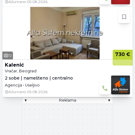
Ažurirano
05.08.2026.
730 €
12
Kalenić
Vračar, Beograd
2 sobe | namešteno | centralno
Agencija • Useljivo
Ažurirano
05.08.2026.
▾
Reklama
▾