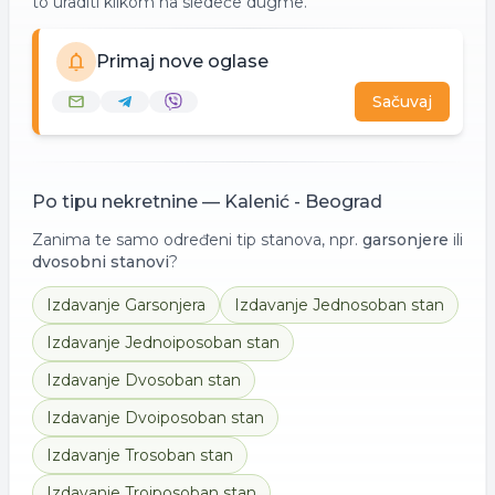
to uraditi klikom na sledeće dugme.
Primaj nove oglase
Sačuvaj
Po tipu nekretnine —
Kalenić - Beograd
Zanima te samo određeni tip stanova, npr.
garsonjere
ili
dvosobni stanovi
?
Izdavanje
Garsonjera
Izdavanje
Jednosoban stan
Izdavanje
Jednoiposoban stan
Izdavanje
Dvosoban stan
Izdavanje
Dvoiposoban stan
Izdavanje
Trosoban stan
Izdavanje
Troiposoban stan