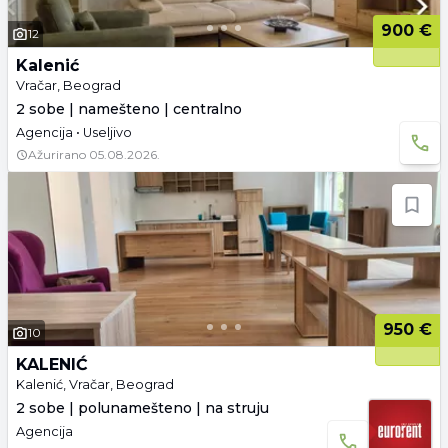
900 €
12
Kalenić
Vračar, Beograd
2 sobe | namešteno | centralno
Agencija • Useljivo
Ažurirano
05.08.2026.
950 €
10
KALENIĆ
Kalenić, Vračar, Beograd
2 sobe | polunamešteno | na struju
Agencija