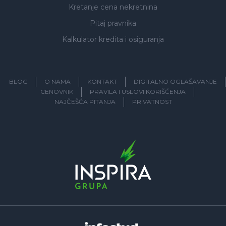
Kretanje cena nekretnina
Pitaj pravnika
Kalkulator kredita i osiguranja
BLOG
O NAMA
KONTAKT
DIGITALNO OGLAŠAVANJE
CENOVNIK
PRAVILA I USLOVI KORIŠĆENJA
NAJČEŠĆA PITANJA
PRIVATNOST