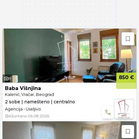
850 €
8
Baba Višnjina
Kalenić, Vračar, Beograd
2 sobe | namešteno | centralno
Agencija • Useljivo
Ažurirano
06.08.2026.