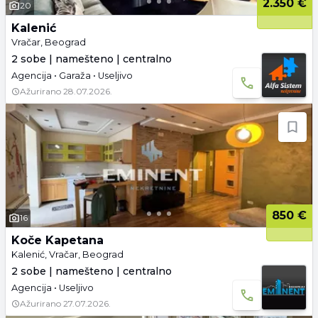
2.350 €
20
Kalenić
Vračar, Beograd
2 sobe | namešteno | centralno
Agencija • Garaža • Useljivo
Ažurirano
28.07.2026.
850 €
16
Koče Kapetana
Kalenić, Vračar, Beograd
2 sobe | namešteno | centralno
Agencija • Useljivo
Ažurirano
27.07.2026.