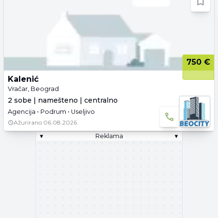
750 €
Kalenić
Vračar, Beograd
2 sobe | namešteno | centralno
Agencija • Podrum • Useljivo
Ažurirano
06.08.2026.
▾
Reklama
▾