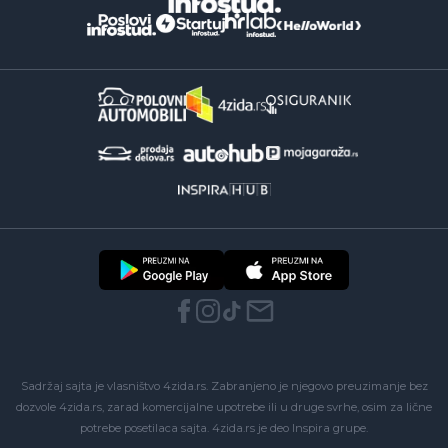
Sadržaj sajta je vlasništvo 4zida.rs. Zabranjeno je njegovo preuzimanje bez
dozvole 4zida.rs, zarad komercijalne upotrebe ili u druge svrhe, osim za lične
potrebe posetilaca sajta.
4zida.rs
je deo
Inspira grupe
.