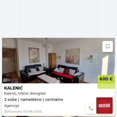
600 €
10
KALENIĆ
Kalenić, Vračar, Beograd
2 sobe | namešteno | centralno
Agencija
Ažurirano
03.08.2026.