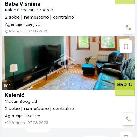
Baba Višnjina
Kalenić, Vračar, Beograd
2 sobe | namešteno | centralno
Agencija • Useljivo
Ažurirano
07.08.2026.
850 €
9
Kalenić
Vračar, Beograd
2 sobe | namešteno | centralno
Agencija • Useljivo
Ažurirano
07.08.2026.