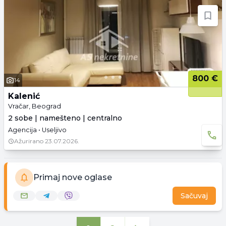
800 €
14
Kalenić
Vračar, Beograd
2 sobe | namešteno | centralno
Agencija • Useljivo
Ažurirano
23.07.2026.
Primaj nove oglase
Sačuvaj