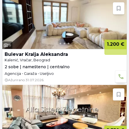
1.200 €
19
Bulevar Kralja Aleksandra
Kalenić, Vračar, Beograd
2 sobe | namešteno | centralno
Agencija • Garaža • Useljivo
Ažurirano
31.07.2026.