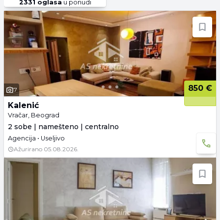
2331
oglasa
u ponudi
850 €
7
Kalenić
Vračar, Beograd
2 sobe | namešteno | centralno
Agencija • Useljivo
Ažurirano
05.08.2026.