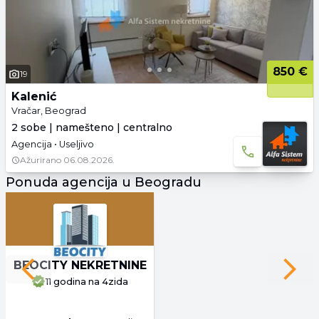
850 €
19
Kalenić
Vračar, Beograd
2 sobe | namešteno | centralno
Agencija • Useljivo
Ažurirano
06.08.2026.
Ponuda agencija u Beogradu
BEOCITY NEKRETNINE
Previous slide
Next 
11 godina
na 4zida