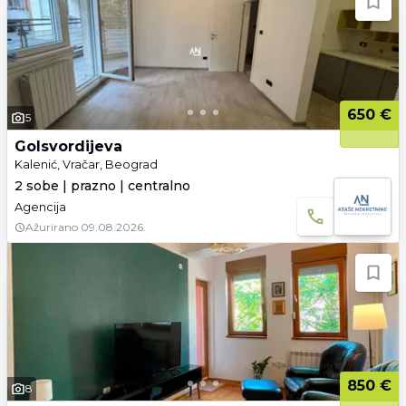
650 €
5
Golsvordijeva
Kalenić, Vračar, Beograd
2 sobe | prazno | centralno
Agencija
Ažurirano
09.08.2026.
850 €
8