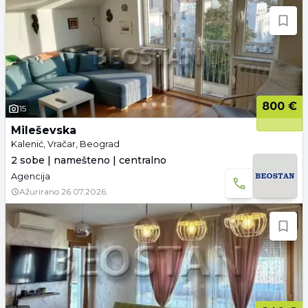
800 €
15
Mileševska
Kalenić, Vračar, Beograd
2 sobe | namešteno | centralno
Agencija
Ažurirano
26.07.2026.