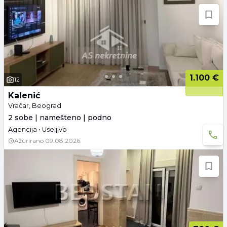
1.100 €
12
Kalenić
Vračar, Beograd
2 sobe | namešteno | podno
Agencija • Useljivo
Ažurirano
09.08.2026.