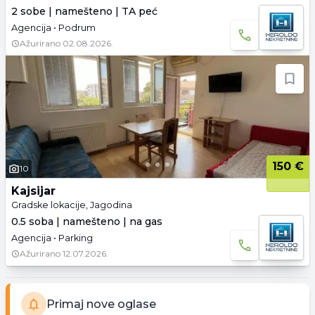
2 sobe | namešteno | TA peć
Agencija • Podrum
Ažurirano
02.08.2026.
150 €
10
Kajsijar
Gradske lokacije, Jagodina
0.5 soba | namešteno | na gas
Agencija • Parking
Ažurirano
12.07.2026.
Primaj nove oglase