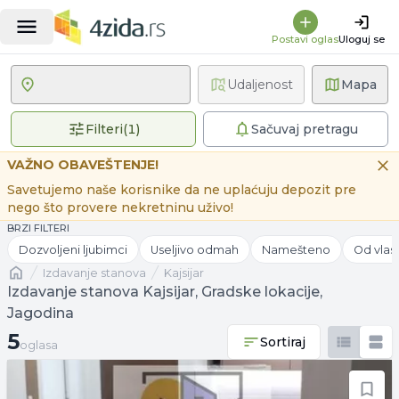
Postavi oglas
Uloguj se
Udaljenost
Mapa
1 primenjen filter
Filteri
(
1
)
Sačuvaj pretragu
VAŽNO OBAVEŠTENJE!
Savetujemo naše korisnike da ne uplaćuju depozit pre
nego što provere nekretninu uživo!
BRZI FILTERI
Dozvoljeni ljubimci
Useljivo odmah
Namešteno
Od vlas
Naslovna
izdavanje stanova
Kajsijar
Izdavanje stanova Kajsijar, Gradske lokacije,
Jagodina
5 oglasa
5
Sortiraj
oglasa