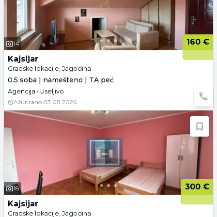
160 €
14
Kajsijar
Gradske lokacije, Jagodina
0.5 soba | namešteno | TA peć
Agencija • Useljivo
Ažurirano
03.08.2026.
300 €
18
Kajsijar
Gradske lokacije, Jagodina