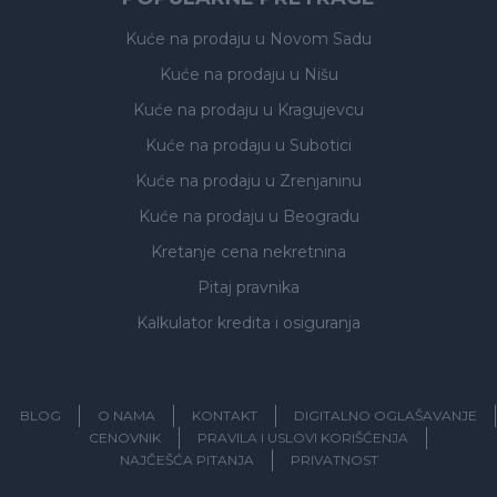
Kuće na prodaju
u Novom Sadu
Kuće na prodaju
u Nišu
Kuće na prodaju
u Kragujevcu
Kuće na prodaju
u Subotici
Kuće na prodaju
u Zrenjaninu
Kuće na prodaju
u Beogradu
Kretanje cena nekretnina
Pitaj pravnika
Kalkulator kredita i osiguranja
BLOG
O NAMA
KONTAKT
DIGITALNO OGLAŠAVANJE
CENOVNIK
PRAVILA I USLOVI KORIŠĆENJA
NAJČEŠĆA PITANJA
PRIVATNOST