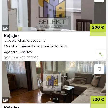
200 €
7
Kajsijar
Gradske lokacije, Jagodina
1.5 soba | namešteno | norveški radijatori
Agencija • Useljivo
Ažurirano
08.08.2026.
220 €
7
Kajsijar